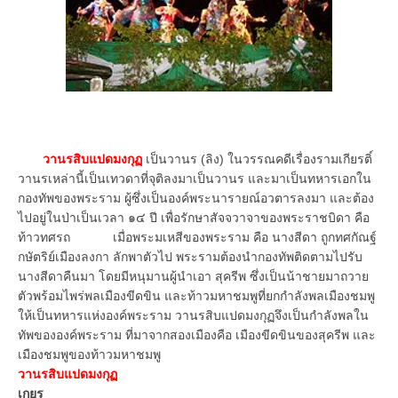
วานรสิบแปดมงกุฏ
เป็นวานร (ลิง) ในวรรณคดีเรื่องรามเกียรติ์
วานรเหล่านี้เป็นเทวดาที่จุติลงมาเป็นวานร และมาเป็นทหารเอกใน
กองทัพของพระราม ผู้ซึ่งเป็นองค์พระนารายณ์อวตารลงมา และต้อง
ไปอยู่ในป่าเป็นเวลา ๑๔ ปี เพื่อรักษาสัจจวาจาของพระราชบิดา คือ
ท้าวทศรถ เมื่อพระมเหสีของพระราม คือ นางสีดา ถูกทศกัณฐ์
กษัตริย์เมืองลงกา ลักพาตัวไป พระรามต้องนำกองทัพติดตามไปรับ
นางสีดาคืนมา โดยมีหนุมานผู้นำเอา สุครีพ ซึ่งเป็นน้าชายมาถวาย
ตัวพร้อมไพร่พลเมืองขีดขิน และท้าวมหาชมพูที่ยกกำลังพลเมืองชมพู
ให้เป็นทหารแห่งองค์พระราม วานรสิบแปดมงกุฏจึงเป็นกำลังพลใน
ทัพขององค์พระราม ที่มาจากสองเมืองคือ เมืองขีดขินของสุครีพ และ
เมืองชมพูของท้าวมหาชมพู
วานรสิบแปดมงกุฏ
เกยูร