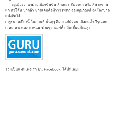
อยู่เมืองวานรฝ่ายเมืองขีดขิน ลักษณะ สีม่วงแก่ หรือ สีม่วงชาด
แก่ หัวโล้น ปากอ้า ชาติเดิมคือท้าววิรุฬหก จอมกุมภัณฑ์ จตุโลกบาล
แห่งทิศใต้
เกยูรนามเยี่ยงนี้ ในสกนธ์ นั้นฤๅ ศีม่วงแก่มัวมน เผือดคล้ำ วิรุณหก
เวหน หากแบ่ง ภาคแฮ ช่วยชูราเมศห้ำ หั่นเสี้ยนศึกอสูร
ร่วมเป็นแฟนเพจเรา บน Facebook..ได้ที่นี่เลย!!