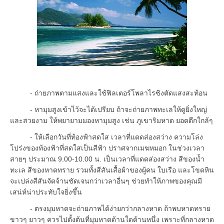
- ถ่ายภาพตามแสงและใช้ฟิลเตอร์โพลาไรซิงตัดแสงสะท้อน
- หามุมสูงเข้าไว้จะได้เปรียบ ถ้าจะถ่ายภาพทะเลให้ดูยิ่งใหญ่
และสวยงาม ให้พยายามมองหามุมสูง เช่น ภูเขาริมหาด ยอดตึกใกล้ๆ
- ให้เลือกวันที่ท้องฟ้าสดใส เวลาที่แดดส่องสว่าง ความโล่ง
โปร่งของท้องฟ้าที่สดใสเป็นสีฟ้า ปราศจากเมฆหมอก ในช่วงเวลา
สายๆ ประมาณ 9.00-10.00 น. เป็นเวลาที่แดดส่องสว่าง สีของน้ำ
ทะเล สีของหาดทราย รวมทั้งสีสันเสื้อผ้าของผู้คน ใบเรือ และโขดหิน
จะเปล่งสีสันจัดจ้านชัดเจนกว่าเวลาอื่นๆ ช่วยทำให้ภาพของคุณมี
เสน่ห์น่าประทับใจยิ่งขึ้น
- ตรงมุมหาดจะถ่ายภาพได้ง่ายกว่ากลางหาด ถ้าพบหาดทราย
ขาวๆ ยาวๆ ควรไปตั้งต้นที่มุมหาดด้านใดด้านหนึ่ง เพราะที่กลางหาด