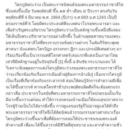
ไตรภูมิพระร่วง เป็นพระราชนิพนธ์ของพระมหาธรรมราชาลิไท
ซึ่งแต่งขึ้นเมื่อ วันพฤหัสบดี ขึ้น ๑๕ ค่ำ เดือน ๔ ปีระกา ตรงกับวัน
พฤหัสบดีที่ 4 มีนาคม พ.ศ. 1864 (ปีเก่า) จ.ศ.683 ม.ศ.1243 เป็นปี
ครองราชย์ที่ 6 โดยมีพระประสงค์ที่จะเทศนาโปรดพระมารดา และ
เพื่อจำเริญพระอภิธรรม ไตรภูมิพระร่วงเป็นหลักฐานชิ้นหนึ่งที่แสดง
ให้เห็นถึงพระปรีชาสามารถอย่างลึกซึ้ง ในด้านพุทธศาสนาของพระ
มหาธรรมราชาลิไทที่ทรงรวบรวมข้อความต่างๆ ในคัมภีร์พระพุทธ
ศาสนา นับแต่พระไตรปิฎก อรรถกถา ฎีกา และปกรณ์พิเศษต่างๆ มา
เรียบเรียงขึ้นเป็นวรรณคดีโลกศาสตร์เล่มแรกที่แต่งเป็นภาษาไทย
เท่าทีมีหลักฐานอยู่ในปัจจุบันนี้ [1] ทั้งนี้ อ.สินชัย กระบวนแสง ได้
วิเคราะห์เหตุผลการแต่งไตรภูมิพระร่วงของพระมหาธรรมราชาลิไท
ว่าจะเกี่ยวข้องกับเรื่องการเมืองด้วย[ต้องการอ้างอิง] เนื่องจากไตรภูมิ
เป็นเรื่องที่เกี่ยวข้องกับนรก-สวรรค์ สอนให้คนรู้จักการทำความดีเพื่อ
จะได้ขึ้นสวรรค์ หากแต่ใครทำชั่วประพฤติตนผิดศีลก็จะต้องตกนรก
กล่าวคือ ประชากรในสมัยที่พระมหาธรรมราชาลิไทปกครองนั้นเริ่ม
มีมากขึ้นกว่าแต่ก่อน ทำให้การปกครองบ้านเมืองให้สงบสุขปราศจาก
โจรผู้ร้ายเป็นไปได้ยากยิ่งขึ้น การดูแลของรัฐก็ไม่อาจดูแลได้ทั่วถึง
พระมหาธรรมราชาลิไทจึงได้คิดนิพนธ์วรรณกรรมทางศาสนาเรื่อง
ไตรภูมิพระร่วงขึ้นมาเพื่อที่ต้องการสอนให้ประชาชนของพระองค์
ทำความดี เพื่อจะได้ขึ้นสวรรค์มีชีวิตที่สุขสบาย และหากทำความชั่ว