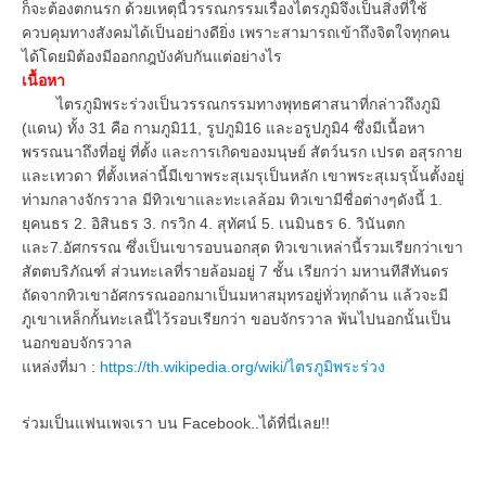
ก็จะต้องตกนรก ด้วยเหตุนี้วรรณกรรมเรื่องไตรภูมิจึงเป็นสิ่งที่ใช้
ควบคุมทางสังคมได้เป็นอย่างดียิ่ง เพราะสามารถเข้าถึงจิตใจทุกคน
ได้โดยมิต้องมีออกกฎบังคับกันแต่อย่างไร
เนื้อหา
ไตรภูมิพระร่วงเป็นวรรณกรรมทางพุทธศาสนาที่กล่าวถึงภูมิ
(แดน) ทั้ง 31 คือ กามภูมิ11, รูปภูมิ16 และอรูปภูมิ4 ซึ่งมีเนื้อหา
พรรณนาถึงที่อยู่ ที่ตั้ง และการเกิดของมนุษย์ สัตว์นรก เปรต อสุรกาย
และเทวดา ที่ตั้งเหล่านี้มีเขาพระสุเมรุเป็นหลัก เขาพระสุเมรุนั้นตั้งอยู่
ท่ามกลางจักรวาล มีทิวเขาและทะเลล้อม ทิวเขามีชื่อต่างๆดังนี้ 1.
ยุคนธร 2. อิสินธร 3. กรวิก 4. สุทัศน์ 5. เนมินธร 6. วินันตก
และ7.อัศกรรณ ซึ่งเป็นเขารอบนอกสุด ทิวเขาเหล่านี้รวมเรียกว่าเขา
สัตตบริภัณฑ์ ส่วนทะเลที่รายล้อมอยู่ 7 ชั้น เรียกว่า มหานทีสีทันดร
ถัดจากทิวเขาอัศกรรณออกมาเป็นมหาสมุทรอยู่ทั่วทุกด้าน แล้วจะมี
ภูเขาเหล็กกั้นทะเลนี้ไว้รอบเรียกว่า ขอบจักรวาล พ้นไปนอกนั้นเป็น
นอกขอบจักรวาล
แหล่งที่มา :
https://th.wikipedia.org/wiki/ไตรภูมิพระร่วง
ร่วมเป็นแฟนเพจเรา บน Facebook..ได้ที่นี่เลย!!