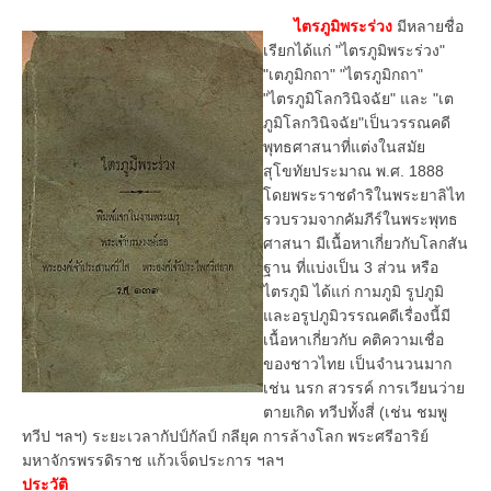
ไตรภูมิพระร่วง
มีหลายชื่อ
เรียกได้แก่ "ไตรภูมิพระร่วง"
"เตภูมิกถา" "ไตรภูมิกถา"
"ไตรภูมิโลกวินิจฉัย" และ "เต
ภูมิโลกวินิจฉัย"เป็นวรรณคดี
พุทธศาสนาที่แต่งในสมัย
สุโขทัยประมาณ พ.ศ. 1888
โดยพระราชดำริในพระยาลิไท
รวบรวมจากคัมภีร์ในพระพุทธ
ศาสนา มีเนื้อหาเกี่ยวกับโลกสัน
ฐาน ที่แบ่งเป็น 3 ส่วน หรือ
ไตรภูมิ ได้แก่ กามภูมิ รูปภูมิ
และอรูปภูมิวรรณคดีเรื่องนี้มี
เนื้อหาเกี่ยวกับ คติความเชื่อ
ของชาวไทย เป็นจำนวนมาก
เช่น นรก สวรรค์ การเวียนว่าย
ตายเกิด ทวีปทั้งสี่ (เช่น ชมพู
ทวีป ฯลฯ) ระยะเวลากัปป์กัลป์ กลียุค การล้างโลก พระศรีอาริย์
มหาจักรพรรดิราช แก้วเจ็ดประการ ฯลฯ
ประวัติ