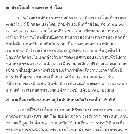
๓. ประโคมย่ำยามทุก ๓ ชั่วโมง
การสวดพระพิธีธรรมพระอภิธรรม จะมีการประโคมย่ำยามทุก
๓ ชั่วโมง มีปี่ กลอง ประโคม ด้วยทำนองที่เศร้าสร้อย ตั้งแต่ ๐๖.๐๐
น. ๐๙.๐๐ น. ๑๒.๐๐ น. ไปจนถึง ๒๔.๐๐ น. เพื่อบอกเวลาว่าครบ ๓
ชั่วโมง ก็จะประโคมขึ้นหนึ่งครั้ง ส่วนการสวดพระอภิธรรมจะสวดทั้ง
วันทั้งคืน แต่จะมีเวลาพักเว้นระยะเป็นช่วงๆ อาจจะหยุดพักสัก
๑๐-๑๕ นาที ซึ่งจะเป็นธรรมเนียมปฏิบัติของเจ้านายชั้นสูงขึ้นไป
โดยหลักคิดก็จะไม่แตกต่างกับการจัดงานศพของประชาชนทั่วไปตาม
หลักพระพุทธศาสนา แต่อาจจะเพิ่มรายละเอียด ปริมาณและคุณภาพ
เข้ามา ขึ้นอยู่กับความพร้อมของเจ้าภาพที่จะจัดงานนอกจากนี้จะมี
การบำเพ็ญพระราชกุศลเมื่อครบ ๗ วัน ๕๐ วัน และ ๑๐๐ วัน
พิธีกรรมก็จะเหมือนกัน นั่นคือ มีการสวดมนต์ แสดงพระธรรมเทศนา
๑ กัณฑ์ ถวายภัตตาหารเพลแด่พระสงฆ์ สดับปกรณ์ (บังสุกุล)
๔. สมเด็จพระพี่นางเธอฯ อยู่ในลำดับพระอิสริยยศชั้น 'เจ้าฟ้า'
ภาษาที่ใช้เรียกในการประกอบพิธีพระบรมศพ พระศพ จะแตก
ต่างกันตามพระอิสริยยศ โดยสมเด็จเจ้าฟ้า จะเรียกว่า "พระศพ" ส่วน
พระยศที่สูงกว่า ตั้งแต่พระมหากษัตริย์ สมเด็จพระบรมราชินี สมเด็จ
พระบรมราชชนนี สมเด็จพระบรมโอรสาธิราชฯ สมเด็จพระบรมราช