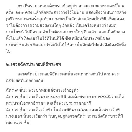
การที่พระบาทสมเด็จพระเจ้าอยู่หัว สางพระเกศาพระศพขึ้น ๑
ครั้ง ลง ๑ ครั้ง แล้วหักพระสางวางไว้ในพาน แสดงถึงว่าเป็นการสาง
(หวี) พระเกศาครั้งสุดท้าย สางพอเป็นสัญลักษณ์พอเป็นพิธี เพื่อแสดง
ว่าไม่ต้องการความสวยงามใดๆ อีกแล้ว เป็นเครื่องหมายว่าหมด
ประโยชน์ ไม่มีความจำเป็นต้องแต่งกายใดๆ อีกแล้ว และเมื่อหักสาง
ทิ้งไปแล้ว ก็จะเอาไปไว้ที่ไหนก็ได้ ซึ่งเหมือนกับประเพณีของ
ประชาชนด้วย ที่แสดงว่าจะไม่ได้ใช้สางนั้นอีกต่อไปแล้วจึงต้องหักทิ้ง
ไป
๒. เศวตฉัตรประกอบพิธีพระศพ
เศวตฉัตรประกอบพิธีพระศพนั้นจะแตกต่างกันไป ตามพระ
อิสริยยศที่แตกต่างกัน
ฉัตร ๙ ชั้น : พระบาทสมเด็จพระเจ้าอยู่หัว
ฉัตร ๗ ชั้น : สมเด็จพระบรมราชินี สมเด็จพระบรมราชชนนี สมเด็จ
พระบรมโอรสาธิราชฯ สมเด็จพระบรมราชกุมารี
ฉัตร ๕ ชั้น : สมเด็จเจ้าฟ้า ในส่วนพิธีพระศพของสมเด็จพระเจ้าพี่
นางเธอฯ นั้นจะเรียกว่า "เบญจปฎลเศวตฉัตร" หมายถึงฉัตรขาวที่มี
เพดาน ๕ ชั้น