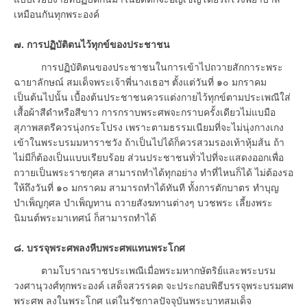
เหมือนกันทุกพระองค์
๗. การปฏิบัติตนไว้ทุกข์ของประชาชน
การปฏิบัติตนของประชาชนในการเข้าไปถวายสักการะพระ
ฉายาลักษณ์ สมเด็จพระเจ้าพี่นางเธอฯ ตั้งแต่วันที่ ๑๐ มกราคม
เป็นต้นไปนั้น เบื้องต้นประชาชนควรแต่งกายไว้ทุกข์ตามประเพณีใส่
เสื้อผ้าสีดำหรือสีขาว การกราบพระศพจะกราบครั้งเดียวไม่แบมือ
สุภาพสตรีควรนุ่งกระโปรง เพราะตามธรรมเนียมที่จะไม่นุ่งกางเกง
เข้าในพระบรมมหาราชวัง ถ้าเป็นไปได้ก็ควรสวมรองเท้าหุ้มส้น ถ้า
ไม่มีก็ต้องเป็นแบบเรียบร้อย ส่วนประชาชนทั่วไปที่จะแสดงออกเพื่อ
ถวายเป็นพระราชกุศล สามารถทำได้ทุกอย่าง ทำที่ไหนก็ได้ ไม่ต้องรอ
ให้ถึงวันที่ ๑๐ มกราคม สามารถทำได้ทันที ทั้งการตักบาตร ทำบุญ
บำเพ็ญกุศล บำเพ็ญทาน ถวายสังฆทานต่างๆ บวชพระ เลี้ยงพระ
นิมนต์พระมาเทศน์ ก็สามารถทำได้
๘. บรรจุพระศพลงหีบพระศพแทนพระโกศ
ตามโบราณราชประเพณีเมื่อพระมหากษัตริย์และพระบรม
วงศานุวงศ์ทุกพระองค์ เสด็จสวรรคต จะประกอบพิธีบรรจุพระบรมศพ
พระศพ ลงในพระโกศ แต่ในรัชกาลปัจจุบันพระบาทสมเด็จ