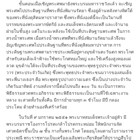
ขั้นตอนเมื่อเชิญพระศพมายังพระบรมมหาราชวังแล้ว จะเชิญ
พระศพไปประดิษฐานที่พระที่นั่งพิมานรัตยา ซึ่งอยู่ด้านหลังทางทิศใต้
ของพระที่นั่งดุสิตมหาปราสาท ซึ่งพระที่นั่งองค์นี้จะเป็นวิมานที่
บรรทมของพระมหากษัตริย์ และสมเด็จพระอัครมเหสี และเจ้านาย
ฝ่ายในชั้นสูง แต่ในระยะหลังจะใช้เป็นที่ประดิษฐานพระศพ ในการ
สรงน้ำพระศพ เมื่อสรงน้ำพระศพที่พระที่นั่งพิมานรัตยาแล้วจึงจะ
อัญเชิญพระศพไปประดิษฐานที่พระที่นั่งดุสิตมหาปราสาท การ
ประดิษฐานพระศพตามราชประเพณีอยู่ทางมุขด้านตะวันตก พระโกศ
สำหรับสมเด็จเจ้าฟ้าจะใช้พระโกศทองใหญ่ และใช้เครื่องสูงทองแผ่
ลวด มุขด้านใต้จะเป็นที่ประดิษฐานของพระพุทธรูปประจำพระชนม
วาร (พระประจำวันเกิด) ซึ่งพระพุทธประจำพระชนมวารของสมเด็จ
พระพี่นางเธอฯ คือ พระพุทธรูปปางถวายเนตร ซึ่งเป็นปางประจำวัน
เกิดวันอาทิตย์ งานหลังจากนี้ต่อไปจนถึง ๑๐๐ วัน จะเป็นการพระ
พิธีธรรมสวดพระอภิธรรม พระพิธีธรรมจะเป็นงานที่ใช้เฉพาะงาน
หลวง จะสวดทั้งวันทั้งคืน มีการย่ำยามทุก ๓ ชั่วโมง มีปี่ กลอง
ประโคม ด้วยทำนองที่เศร้าสร้อย
ในวันที่ ๙ มกราคม ๒๕๕๑ พระบาทสมเด็จพระเจ้าอยู่หัว มี
พระบรมราชโองการโปรดเกล้าโปรดกระหม่อม ให้พนักงานจัด
เศวตฉัตรขึ้นเป็น ๗ ชั้น กางกั้นพระโกศ โดยอนุโลมตามโบราณราช
ประเพณี พระราชทานเป็นเครื่องเฉลิมพระเกียรติยศให้ปรากฏสืบไป