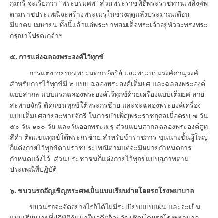
กุมารี จะเรียกว่า "พระบรมศพ" ส่วนพระราชพิธีพระราชทานเพลิงศพ
ตามราชประเพณีจะสร้างพระเมรุในช่วงฤดูแล้งประมาณเดือน
มีนาคม เมษายน ทั้งนี้แล้วแต่พระบาทสมเด็จพระเจ้าอยู่หัวจะทรงพระ
กรุณาโปรดเกล้าฯ
๕. การแต่งฉลองพระองค์ไว้ทุกข์
การแต่งกายของพระมหากษัตริย์ และพระบรมวงศ์ศานุวงศ์
สำหรับการไว้ทุกข์มี ๒ แบบ ฉลองพระองค์เต็มยศ และฉลองพระองค์
แบบสากล แบบแรกฉลองพระองค์ไว้ทุกข์ด้วยเครื่องแบบเต็มยศ สาย
สะพายจักรี ติดแขนทุกข์ใต้พระกรซ้าย และจะฉลองพระองค์เครื่อง
แบบเต็มยศสายสะพายจักรี ในการบำเพ็ญพระราชกุศลเมื่อครบ ๗ วัน
๕๐ วัน ๑๐๐ วัน และวันออกพระเมรุ ส่วนแบบสากลฉลองพระองค์สูท
สีดำ ติดแขนทุกข์ใต้พระกรซ้าย สำหรับข้าราชการ ขุนนางชั้นผู้ใหญ่
ก็แต่งกายไว้ทุกข์ตามราชประเพณีตามแต่จะมีหมายกำหนดการ
กำหนดแจ้งไว้ ส่วนประชาชนก็แต่งกายไว้ทุกข์แบบสุภาพตาม
ประเพณีที่ปฏิบัติ
๖. ขบวนรถอัญเชิญพระศพเป็นแบบเรียบง่ายโดยรถโรงพยาบาล
ขบวนรถจะจัดอย่างไรก็ได้ไม่มีระเบียบแบบแผน และจะเป็น
แบบเรียบง่ายที่ปฏิบัติกันมาในอดีตก็จะอัญเชิญโดยรถโรงพยาบาล