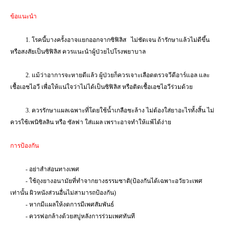
ข้อแนะนำ
1.
โรคนี้บางครั้งอาจแยกออกจากซิฟิลิส
ไม่ชัดเจน ถ้ารักษาแล้วไม่ดีขึ้น
หรือสงสัยเป็นซิฟิลิส ควรแนะนำผู้ป่วยไปโรงพยาบาล
2.
แม้ว่าอาการจะหายดีแล้ว ผู้ป่วยก็ควรเจาะเลือดตรวจวีดีอาร์แอล และ
เชื้อเอชไอวี เพื่อให้แน่ใจว่าไม่ได้เป็นซิฟิลิส หรือติดเชื้อเอชไอวีร่วมด้วย
3.
ควรรักษาแผลเฉพาะที่โดยใช้น้ำเกลือชะล้าง ไม่ต้องใส่ยาอะไรทั้งสิ้น ไม่
ควรใช้เพนิซิลลิน หรือ ซัลฟา
ใส่แผล เพราะอาจทำให้แพ้ได้ง่าย
การป้องกัน
- อย่าสำส่อนทางเพศ
- ใช้ถุงยางอนามัยที่ทำจากยางธรรมชาติ(ป้องกันได้เฉพาะอวัยวะเพศ
เท่านั้น ผิวหนังส่วนอื่นไม่สามารถป้องกัน)
- หากมีแผลให้งดการมีเพศสัมพันธ์
- ควรฟอกล้างด้วยสบู่หลังการร่วมเพศทันที