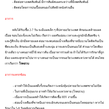
- ติดต่อทางเพศสัมพันธ์ มีการสัมผัสแผลระหว่างที่มีเพศสัมพันธ์
- ติดต่อโดยการปนเปื้อนหนองไปติดผิวหนังส่วนอื่น
อาการ
หลังได้รับเชื้อ
2-7
วัน จะมีแผลเล็ก ๆ ที่ปลายอวัยวะเพศ ลักษณะคล้ายแผล
เปื่อย ขอบไม่แข็งและไม่เรียบ เรียกว่า แผลริมอ่อน เวลาแตะถูกมักมีเลือดซิบ ๆ
และรู้สึกเจ็บ มักมีหลายแผล ต่อมาจะพบต่อมน้ำเหลืองที่ขาหนีบบวมโตติดกันเป็น
พืดและเจ็บ ลักษณะเป็นสีแดงคล้ำและนุ่ม อาจแตกเป็นหนองได้ ส่วนมากโตเพียง
ข้างเดียว บางคนอาจมีไข้ หนาวสั่น เบื่ออาหารร่วมด้วย ถ้าไม่ได้รับการรักษาที่ถูก
ต้อง แผลจะลุกลามไปมาก บางคนอาจเป็นมากจนอวัยวะเพศแหว่งหายได้ คนไทย
เราเรียกว่า
โรคฮวบ
อาการแทรกซ้อน
-
อาจทำให้เป็นแผลดึงรั้งจนเกิดภาวะหนังหุ้มปลายอวัยวะเพศชายไม่เปิด
- ในรายที่เป็นรุนแรง อาจทำให้อวัยวะแหว่งหาย (โรคฮวบ)
- เนื่องจากเป็นแผลทำให้เกิดการติดเชื้อ
HIV
ง่ายขึ้น
- ต่อมน้ำเหลืองที่ขาหนีบอาจจะอักเสบจนแตกเป็นหนองไหลออกมา หากไม่
รักษาใน
5-8
วันหลังจากเกิดแผล