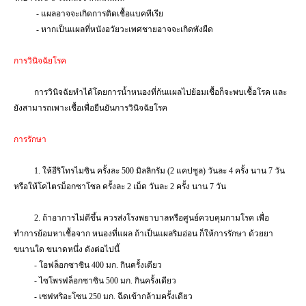
- แผลอาจจะเกิดการติดเชื้อแบคทีเรีย
- หากเป็นแผลที่หนังอวัยวะเพศชายอาจจะเกิดพังผืด
การวินิจฉัยโรค
การวินิจฉัยทำได้โดยการน้ำหนองที่ก้นแผลไปย้อมเชื้อก็จะพบเชื้อโรค และ
ยังสามารถเพาะเชื้อเพื่อยืนยันการวินิจฉัยโรค
การรักษา
1.
ให้อีริโทรไมซิน ครั้งละ
500
มิลลิกรัม (
2
แคปซูล) วันละ
4
ครั้ง นาน
7
วัน
หรือให้โคไตรม็อกซาโซล ครั้งละ
2
เม็ด วันละ
2
ครั้ง นาน
7
วัน
2.
ถ้าอาการไม่ดีขึ้น ควรส่งโรงพยาบาลหรือศูนย์ควบคุมกามโรค เพื่อ
ทำการย้อมหาเชื้อจาก หนองที่แผล ถ้าเป็นแผลริมอ่อน ก็ให้การรักษา ด้วยยา
ขนานใด ขนาดหนึ่ง ดังต่อไปนี้
-
โอฟล็อกซาซิน
400
มก. กินครั้งเดียว
-
ไซโพรฟล็อกซาซิน
500
มก. กินครั้งเดียว
-
เซฟทริอะโซน
250
มก. ฉีดเข้ากล้ามครั้งเดียว