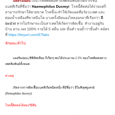
แผลริมอ่อน
เป็นโรคที่ติดต่อทางเพศสัมพันธ์เกิดจากเชื้อ
แบคทีเรียที่ชื่อว่า
Haemophilus Ducreyi
โรคนี้ติดต่อได้ง่ายแต่ก็
สามารถรักษาให้หายขาด โรคนี้จะทำให้เกิดแผลที่อวัยวะเพศ และ
ต่อมน้ำเหลืองที่ขาหนีบโต บางครั้งมีหนองไหลออกมาที่เรียกว่า
ฝี
มะม่วง
หากไม่รักษาจะเป็นสาเหตให้เกิดการติดเชื้อ ทำงานอยู่กับ
บ้าน ผ่าน net 100% รายได้ 5 หมื่น บ/ด ขั้นต่ำ ขอย้ำว่าขั้นต่ำ สมัคร
ที่
https://tinyurl.com/67faks
ลักษณะทั่วไป
แผลริมอ่อน (ซิฟิลิสเทียม ก็เรียก) พบได้ประมาณ
2-5%
ของโรคติดต่อทาง
เพศสัมพันธ์ทั้งหมด
สาเหตุ
เกิดจากการติดเชื้อแบคทีเรียชนิดหนึ่ง ที่มีชื่อว่า ฮีโมฟิลุสดูเครย์
(
Hemophilus ducreyi)
โรคนี้ติดต่อได้สองวิธีคือ