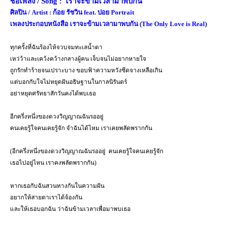
ชื่อเพลง /
Song :
เราจะข้ามเวลามาพบกัน
ศิลปิน /
Artist :
ก้อย รัชวิน
feat.
ปอย
Portrait
เพลงประกอบหนังสือ เราจะข้ามเวลามาพบกัน (
The Only Love is Real)
ทุกครั้งที่ฉันร้องไห้จวบจมทะเลน้ำตา
เหว่ว้าและเคว้งคว้างกลางผู้คน เจ็บจนไม่อยากหายใจ
ถูกรักทำร้ายจนเปราะบาง ขอบฟ้าความหวังซีดจางเหลือเกิน
แต่บอกกับใจไม่หยุดฝันอธิษฐานในกาลนิรันดร์
อย่าหยุดศรัทธาสักวันคงได้พบเธอ
อีกครึ่งหนึ่งของดวงวิญญาณฉันรออยู่
คนเคยรู้ใจคนเคยรู้จัก จำฉันได้ไหม เราเคยพลัดพรากกัน
(อีกครึ่งหนึ่งของดวงวิญญาณฉันรออยู่
คนเคยรู้ใจคนเคยรู้จัก
เธอไปอยู่ไหน เราคงพลัดพรากกัน)
หากเธอกับฉันสวนทางกันในความฝัน
อยากให้สายตาเราได้จ้องกัน
และให้เธอบอกฉัน ว่าฉันข้ามเวลาเพื่อมาพบเธอ