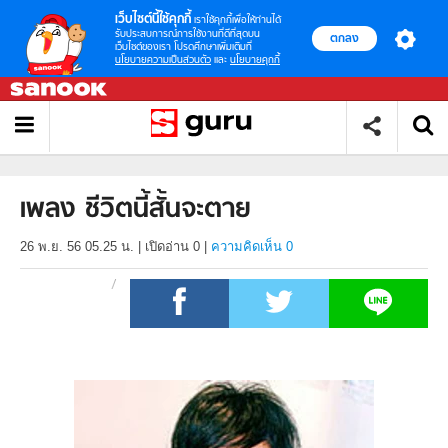
เว็บไซต์นี้ใช้คุกกี้
เราใช้คุกกี้เพื่อให้ท่านได้
รับประสบการณ์การใช้งานที่ดีที่สุดบน
ตกลง
เว็บไซต์ของเรา โปรดศึกษาเพิ่มเติมที่
นโยบายความเป็นส่วนตัว
และ
นโยบายคุกกี้
เพลง ชีวิตนี้สั้นจะตาย
26 พ.ย. 56 05.25 น.
|
เปิดอ่าน
0
|
ความคิดเห็น 0