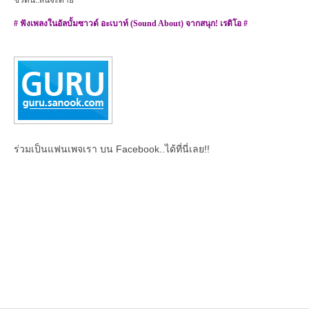
#
ฟังเพลงในอัลบั้มซาวด์ อะเบาท์ (
Sound About)
จากสนุก! เรดิโอ
#
ร่วมเป็นแฟนเพจเรา บน Facebook..ได้ที่นี่เลย!!