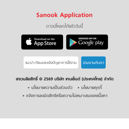
Sanook Application
ดาวน์โหลดได้แล้ววันนี้
แนะนำ-ติชมเเละแจ้งปัญหาการใช้งาน
ร่วมงานกับเรา
สงวนลิขสิทธิ์ ©
2569 บริษัท เทนเซ็นต์ (ประเทศไทย) จำกัด
นโยบายความเป็นส่วนตัว
นโยบายคุกกี้
แจ้งการละเมิดสิทธิหรือความไม่เหมาะสมของเนื้อหา