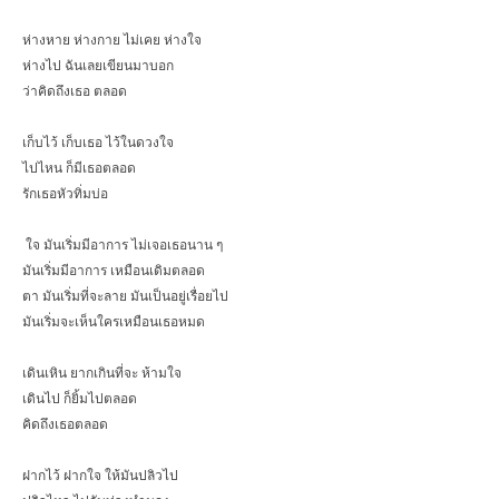
ห่างหาย ห่างกาย ไม่เคย ห่างใจ
ห่างไป ฉันเลยเขียนมาบอก
ว่าคิดถึงเธอ ตลอด
เก็บไว้ เก็บเธอ ไว้ในดวงใจ
ไปไหน ก็มีเธอตลอด
รักเธอหัวทิ่มบ่อ
ใจ มันเริ่มมีอาการ ไม่เจอเธอนาน ๆ
มันเริ่มมีอาการ เหมือนเดิมตลอด
ตา มันเริ่มที่จะลาย มันเป็นอยู่เรื่อยไป
มันเริ่มจะเห็นใครเหมือนเธอหมด
เดินเหิน ยากเกินที่จะ ห้ามใจ
เดินไป ก็ยิ้มไปตลอด
คิดถึงเธอตลอด
ฝากไว้ ฝากใจ ให้มันปลิวไป