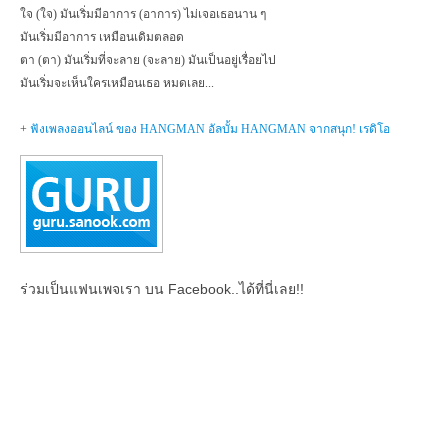
ใจ (ใจ) มันเริ่มมีอาการ (อาการ) ไม่เจอเธอนาน ๆ
มันเริ่มมีอาการ เหมือนเดิมตลอด
ตา (ตา) มันเริ่มที่จะลาย (จะลาย) มันเป็นอยู่เรื่อยไป
มันเริ่มจะเห็นใครเหมือนเธอ หมดเลย...
+
ฟังเพลงออนไลน์ ของ
HANGMAN
อัลบั้ม
HANGMAN
จากสนุก! เรดิโอ
ร่วมเป็นแฟนเพจเรา บน Facebook..ได้ที่นี่เลย!!