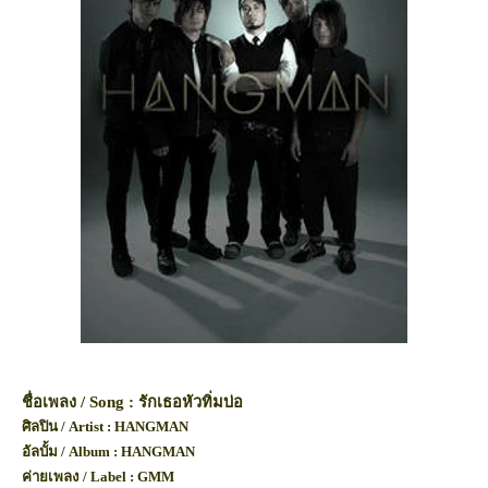
ชื่อเพลง /
Song :
รักเธอหัวทิ่มบ่อ
ศิลปิน /
Artist : HANGMAN
อัลบั้ม /
Album : HANGMAN
ค่ายเพลง /
Label : GMM