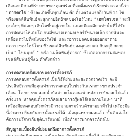
เดือนจะมีช่วงที่ร่างกายของคุณพร้อมที่จะตั้งครรภ์เรียกช่วงเวลานี้ว่า
“
การตกไข่
” ซึ่งจะเกิดขึ้นทุกเดือน คือ ตั้งแต่วันแรกถึงวันที่ 14 ไข่
หรือเซลล์สืบพันธุ์จะสุกภายอิทธิพลของโฮร์โมน “
เอสโตรเจน
” จะมี
ถุงเล็กๆ ที่ค่อยๆ เติบโตขึ้นอยู่ภายใน แต่จะมีถุงเดียวเท่านั้นที่ได้รับ
การพัฒนาให้เติบโต จนมีขนาดเท่าผลเชอร์รี่ขนาดเล็ก จากนั้นจะ
เคลื่อนตัวไปที่ผนังของรังไข่ และรอการปลดปล่อยออกมาตาม
สภาวะของโฮร์โมน ซึ่งเซลล์สืบพันธุ์ของคุณจะผสมกับอสุจิ กลาย
เป็น “ ไข่มนุษย์ ” หรือ “เมล็ดพันธุ์ทารก” ซึ่งเกิดจากการผสมของ
เซลล์สืบพันธุ์ทั้ง 2 ตัวดังกล่าว
การทดสอบครั้งแรกของการตั้งครรภ์
การทดสอบการตั้งครรภ์ เป็นวิธีที่ง่ายและสะดวกรวดเร็ว จะมี
ประสิทธิภาพเมื่อคุณทำการทดสอบในช่วงวันแรกการขาดประจำ
เดือน โดยการทดสอบน้ำปัสสาวะในตอนเช้าหลังการขัยออกไปแล้ว
ครั้งแรก หากคุณตั้งครรภ์คุณสามารถรู้ผลได้เลยภายใน3-4 นาที
เครื่องมือทดสอบดังกล่าวมีวางขายตามร้านค้าขายยาทั่วไป เครื่องมือ
นี้สามารถยืนยยันการตั้งครรภ์ได้ เมื่อคุณทราบผลแล้ว ขั้นตินต่อไป
คือการปรึกษากับสูตินารีแพทย์ เพื่อทำการฝากครรภ์ต่อไป
สัญญาณเบื้องต้นที่บ่งบอกถึงอาการตั้งครรภ์
*** ประจำเดือนขาด เหนื่อยง่าย คัดหน้าอก คลื่นไส้ และปัสสาวะ