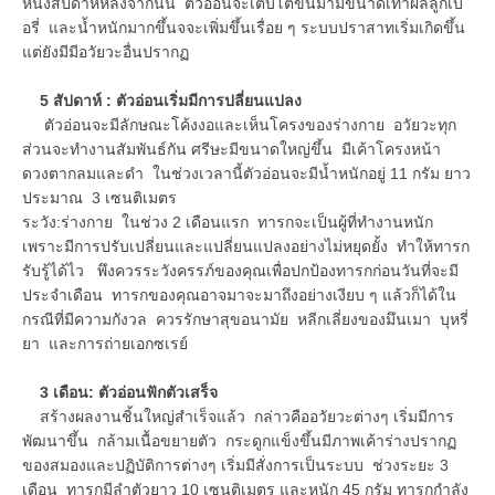
หนึ่งสัปดาห์หลังจากนั้น ตัวอ่อนจะเติบโตขึ้นมามีขนาดเท่าผลลูกเบ
อรี่ และน้ำหนักมากขึ้นจจะเพิ่มขึ้นเรื่อย ๆ ระบบปราสาทเริ่มเกิดขึ้น
แต่ยังมีมีอวัยวะอื่นปรากฏ
5 สัปดาห์ : ตัวอ่อนเริ่มมีการปลี่ยนแปลง
ตัวอ่อนจะมีลักษณะโค้งงอและเห็นโครงของร่างกาย อวัยวะทุก
ส่วนจะทำงานสัมพันธ์กัน ศรีษะมีขนาดใหญ่ขึ้น มีเค้าโครงหน้า
ดวงตากลมและดำ ในช่วงเวลานี้ตัวอ่อนจะมีน้ำหนักอยู่ 11 กรัม ยาว
ประมาณ 3 เซนติเมตร
ระวัง:ร่างกาย ในช่วง 2 เดือนแรก ทารกจะเป็นผู้ที่ทำงานหนัก
เพราะมีการปรับเปลี่ยนและแปลี่ยนแปลงอย่างไม่หยุดยั้ง ทำให้ทารก
รับรู้ได้ไว พึงควรระวังครรภ์ของคุณเพื่อปกป้องทารกก่อนวันที่จะมี
ประจำเดือน ทารกของคุณอาจมาจะมาถึงอย่างเงียบ ๆ แล้วก็ได้ใน
กรณีที่มีความกังวล ควรรักษาสุขอนามัย หลีกเลี่ยงของมึนเมา บุหรี่
ยา และการถ่ายเอกซเรย์
3 เดือน: ตัวอ่อนฟักตัวเสร็จ
สร้างผลงานชิ้นใหญ่สำเร็จแล้ว กล่าวคืออวัยวะต่างๆ เริ่มมีการ
พัฒนาขึ้น กล้ามเนื้อขยายตัว กระดูกแข็งขึ้นมีภาพเค้าร่างปรากฏ
ของสมองและปฏิบัติการต่างๆ เริ่มมีสั่งการเป็นระบบ ช่วงระยะ 3
เดือน ทารกมีลำตัวยาว 10 เซนติเมตร และหนัก 45 กรัม ทารกกำลัง