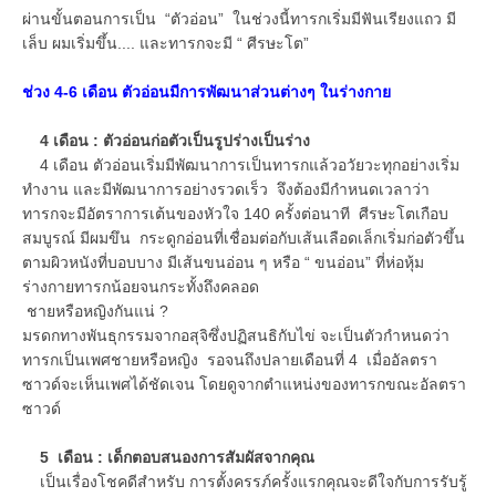
ผ่านขั้นตอนการเป็น “ตัวอ่อน” ในช่วงนี้ทารกเริ่มมีฟันเรียงแถว มี
เล็บ ผมเริ่มขึ้น.... และทารกจะมี “ ศีรษะโต”
ช่วง 4-6 เดือน ตัวอ่อนมีการพัฒนาส่วนต่างๆ ในร่างกาย
4 เดือน : ตัวอ่อนก่อตัวเป็นรูปร่างเป็นร่าง
4 เดือน ตัวอ่อนเริ่มมีพัฒนาการเป็นทารกแล้วอวัยวะทุกอย่างเริ่ม
ทำงาน และมีพัฒนาการอย่างรวดเร็ว จึงต้องมีกำหนดเวลาว่า
ทารกจะมีอัตราการเต้นของหัวใจ 140 ครั้งต่อนาที ศีรษะโตเกือบ
สมบูรณ์ มีผมขึน กระดูกอ่อนที่เชื่อมต่อกับเส้นเลือดเล็กเริ่มก่อตัวขึ้น
ตามผิวหนังที่บอบบาง มีเส้นขนอ่อน ๆ หรือ “ ขนอ่อน” ที่ห่อหุ้ม
ร่างกายทารกน้อยจนกระทั้งถึงคลอด
ชายหรือหญิงกันแน่ ?
มรดกทางพันธุกรรมจากอสุจิซึ่งปฏิสนธิกับไข่ จะเป็นตัวกำหนดว่า
ทารกเป็นเพศชายหรือหญิง รอจนถึงปลายเดือนที่ 4 เมื่ออัลตรา
ซาวด์จะเห็นเพศได้ชัดเจน โดยดูจากตำแหน่งของทารกขณะอัลตรา
ซาวด์
5 เดือน : เด็กตอบสนองการสัมผัสจากคุณ
เป็นเรื่องโชคดีสำหรับ การตั้งครรภ์ครั้งแรกคุณจะดีใจกับการรับรู้