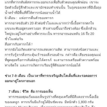
แรกที่ทารกสัมผัสทารกจะออกแรงเพื่อถีบตัวตอนคุณพักผ่อน เขาจะ
บิดตัวเมื่อรู้สึกตัวและเขามักชอบทำเช่นนั้น ในถุงของเหลวที่มีเยื่อถุง
น้ำคร่ำที่มีพื้นที่ที่ให้ทารกน้อยอาบน้ำได้
6 เดือน : แห่งการตื่นตัวของทารก
ทารกอาจขยับตัว 20 ตัวต่อชั่วโมงและมากกว่านี้เมื้อทารกตกใจ
แขนจะพับอยู่ตรงทรวงอก หัวเห่างอขึ้นมาถึงช่วงท้อง ซึ่งเด็กส้วน
ใหญ่จะอยู่ในท่าอย่างที่ควรจะเป็น ทารกอาจนอนหลับ 16 ถึง 20
ชั่วโมงต่อวัน
สื่อสารกับทารกได้ !
ทารกยังไม่เกิดแต่สามารถแสดงความคิด สามารถส่งข้อความและ
การรับรู้จากสิ่งกระตุ้นเร้าของสิ่งรอบด้าน กล่าวคือ เสียงของคุณแม่
ที่พูดคุยหรือการสัมผัสลุบไล้ครรภ์ จะสามารถเตรียมตัวความพร้อม
ทางจิตใจ และการเกิดการเรียนรู้ที่ดีของทารกน้อยได้
ช่วง 7-9 เดือน เป็นเวลาที่ทารกเจริญเติบโตเต็มที่และรอคอยการ
ออกมาสู่โลกภายนอก
7 เดือน : ชีวิต คือ การมองเห็น
ทารกของคุณเริ่มมองเห็นรูปร่างที่คลุมเครือที่มีสีแดงจากเนื้อเยื่อ
ของมดลูก ทารกเริ่มมีแก้วหูได้ยินชัดเจน มีหนักตัว 1,800 กรัม