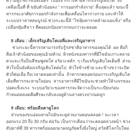
ความสูง 40 เซนติเมตร เนื่องจากร่างหายทารกเจริญเติบโต จึง
เหลือเนื้อที่ ที่ ขยับตัวน้อยลง “ การออกกำลังกาย” สิ้นสุดแล้ว ขณะนี้
ทารกจะอาศัยการออกกำลังกายเพื่อเคลื่อนไหวร่างกาย และทำให้
ระบบปราสาทสมบูรณ์ ช่วงระยะนี้มี “ไข่หุ้มทารกคล้ายเนยแข็ง” หรือ
เปลือกหุ้มสีขาว ที่คอยปกป้องทารกจนกว่าจะคลอด
8 เดือน : เด็กเจริญเติบโตเมที่และเจริญอาหาร
ช่วงระยะนี้ทารกสามารถรับรู้รสชาติอาหารของคุณได้ ผล คือก็
คือเจ้าตัวน้อยของคุณอ้วยท้วน ผิวหนังของทารกที่มีไขมันเกาะคลาย
ตวและเริ่มป็นสีชมพูสดใส อวัยวะหลัก ๆ เริ่มเจริญเติบโตเต็มที่ ส่วน
หัวใจนั้นยังต้องเจริญเติบโตต่อไป หัวใจข้างซ้าย และข้างขวาจะปิด
ตัวก็ต่อเมื่อ ถึงเวลาคลอดเท่านั้น ถ้าทารกคลอดก่อนการเจริญเติบโต
เต็มที่ทารกจะหายใจอ่อน สารอาหารที่มีไขมันจะช่วยทำให้วงจรของ
ปอดแข็งแรง ระบบอวัยวะของทารกจะจัดวางเป็นระเบียบก่อน
กำหนดคลอดคือศีรษะกลับลงอยู่ด้านล่างตรงปากมดลูก
9 เดือน: พร้อมลืมตาดูโลก
ส่วนของขนอ่อนหายไปมันจะดูสวยงามตอนคลอด ! จะเวลา
ออกแรง 20 ถึง 30 กรัม ต่อวัน เป็นการเตือนว่าจะคลอดล่วงหน้า ช่วง
สัปดาห์ที่ 38 ทารกพร้อมออกมาผจญภัยครั้งยิ่งใหญ่่ สวัสดีโลกใบใหม่