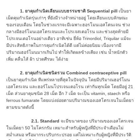
1. ยาคุมกำเนิดเลียนแบบธรรมชาติ Sequential pill
เป็นยา
เม็ดคุมกำเนิดรุ่นเก่าๆ ที่ยังมีวางจำหน่ายอยู่ โดยเลียนแบบลักษณะ
ของรอบเดือน โดยในช่วงแรกจะมีเฉพาะฮอรโมนเอสโตนเจน ช่วง
กลางมีฮอร์โมนเอสโตรเจนและโปรเจสเตอโรน และช่วงสุดท้ายมี
โปรเจนเตอโรนอย่างเดียว อาทิเช่น ยี่ห้อ Trinordiol, Triquilar แม้จะ
มีประสิทธิภาพในการคุมกำเนิดได้ดี แต่ไม่ค่อยนิยม เนื่องจากมี
ปริมาณฮอร์โมนมากเกินไป ทำให้เกิดผลข้างเคียง เช่น น้ำหนักตัว
เพิ่ม คลื่นไส้ ฝ้า ปวดศีรษะ ได้ง่าย
2. ยาคุมกำเนิดชนิดรวม Combined contraceptive pill
เป็นยาคุมกำเนิด ทีแพร่หลายที่สุดในปัจจุบัน โดยมีปริมาณฮอร์โมน
เอสโตรเจน และฮอร์โมนโปรเจนเตอโรน เท่ากันทุกเม็ด โดยมีอยู่ 21
เม็ด ส่วนยาคุมชนิด 28 เม็ด อีก 7 เม็ด จะเป็น vitamin, staech หรือ
ferrous fumarate โดยแบ่งย่อยตามปริมาณของเอสโตรเจนในเม็ดยา
ตามขนาดดังนี้
2.1. Standard
จะมีขนาดของ ปริมาณของเอสโตรเจน
ในเม็ดยา 50 ไมโครกรัม เหมาะสำหรับผู้หญิงที่มีประจำเดือนไม่
สม่ำเสมอ หรือมากระปริบกระปรอย แต่ไม่เหมาะกับผู้หญิงที่มีประวัติ