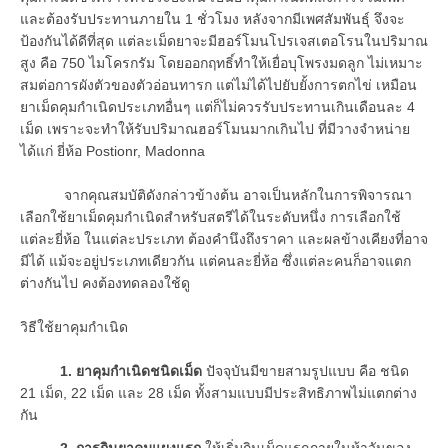
และต้องรับประทานภายใน 1 ชั่วโมง หลังจากมีเพศสัมพันธุ์ จึงจะ
ป้องกันได้ดีที่สุด แต่ละเม็ดยาจะมีฮอร์โมนโปรเจสเตอโรนในปริมาณ
สูง คือ 750 ไมโครกรัม โดยออกฤทธิ์ทำให้เยื่อบุโพรงมดลูก ไม่เหมาะ
สมต่อการผังตัวของตัวอ่อนทารก แต่ไม่ได้ไปยับยั้งการตกไข่ เหมือน
ยาเม็ดคุมกำเนิดประเภทอื่นๆ แต่ก็ไม่ควรรับประทานเกินเดือนละ 4
เม็ด เพราะจะทำให้รับปริมาณฮอร์โมนมากเกินไป ที่มีวางจำหน่าย
ได้แก่ ยี่ห้อ Postionr, Madonna
จากคุณสมบัติดังกล่าวข้างต้น อาจเป็นหลักในการพิจารณา
เลือกใช้ยาเม็ดคุมกำเนิดสำหรับสตรีได้ในระดับหนึ่ง การเลือกใช้
แต่ละยี่ห้อ ในแต่ละประเภท ต้องคำนึงถึงราคา และผลข้างเคียงที่อาจ
มีได้ แม้จะอยู่ประเภทเดียวกัน แต่คนละยี่ห้อ ซึ่งแต่ละคนก็อาจแตก
ต่างกันไป คงต้องทดลองใช้ดู
วิธีใช้ยาคุมกำเนิด
1. ยาคุมกำเนิดชนิดเม็ด
ปัจจุบันมีขายสามรูปแบบ คือ ชนิด
21 เม็ด, 22 เม็ด และ 28 เม็ด ทั้งสามแบบมีประสิทธิภาพไม่แตกต่าง
กัน
2. การกินยาคุมแผงแรก
ให้เริ่มกินเม็ดแรกภายในห้าวันของ