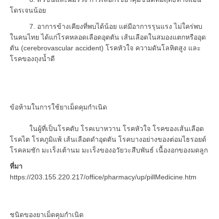
โดรเจนน้อย
7. อาการข้างเคียงที่พบได้น้อย แต่มีอาการรุนแรง ไม่ใคร่พบ
ในคนไทย ได้แก่โรคหลอดเลือดอุดตัน เส้นเลือดในสมองแตกหรืออุด
ตัน (cerebrovascular accident) โรคหัวใจ ความดันโลหิตสูง และ
โรคของถุงน้ำดี
ข้อห้ามในการใช้ยาเม็ดคุมกำเนิด
ในผู้ที่เป็นโรคตับ โรคเบาหวาน โรคหัวใจ โรคของเส้นเลือด
โรคไต โรคภูมิแพ้ เส้นเลือดดำอุดตัน โรคบางอย่างของต่อมไธรอยด์
โรคลมชัก มะเร็งเต้านม มะเร็งของอวัยวะสืบพันธ์ เนื้องอกของมดลูก
ที่มา
https://203.155.220.217/office/pharmacy/up/pillMedicine.htm
ชนิดของยาเม็ดคุมกำเนิด