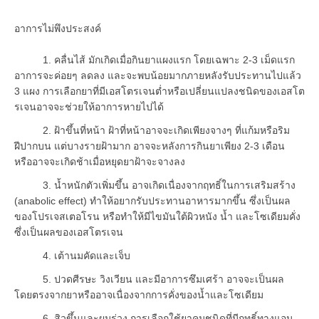
อาการไม่พึงประสงค์
1. คลื่นไส้ มักเกิดเมื่อกินยาแผงแรก โดยเฉพาะ 2-3 เม็ดแรก
อาการจะค่อยๆ ลดลง และจะพบน้อยมากภายหลังรับประทานไปแล้ว
3 แผง การเลือกยาที่มีเอสโตรเจนต่ำหรือเปลี่ยนแปลงชนิดของเอสโต
รเจนอาจจะช่วยให้อาการหายไปได้
2. ฝ้าขึ้นที่หน้า ฝ้าที่หน้าอาจจะเกิดเพียงจางๆ ที่แก้มหรือริม
ฝีปากบน แต่บางรายฝ้ามาก อาจจะหลังการกินยาเพียง 2-3 เดือน
หรืออาจจะเกิดช้าเมื่อหยุดยาฝ้าจะจางลง
3. น้ำหนักตัวเพิ่มขึ้น อาจเกิดเนื่องจากฤทธิ์ในการเสริมสร้าง
(anabolic effect) ทำให้อยากรับประทานอาหารมากขึ้น ซึ่งเป็นผล
ของโปรเจสเตอโรน หรือทำให้มีไขมันใต้ผิวหนัง น้ำ และโซเดียมคั่ง
ซึ่งเป็นผลของเอสโตรเจน
4. เต้านมคัดและเจ็บ
5. ปวดศีรษะ วิงเวียน และมีอาการซึมเศร้า อาจจะเป็นผล
โดยตรงจากยาหรืออาจเนื่องจากการคั่งของน้ำและโซเดียม
6. สิวขึ้นและผมร่วง การเลือกใช้ยาคุมชนิดที่มีฤทธิ์ทางแอน