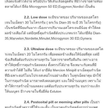
เลือดแข็งตัวได้ง่าย หรือมีประวัติเส้นเลือดอุดตัน ที่มีวางขายตามท้อง
ตลาดได้แก่ ยี่ห้อ Microgynon 50 ED,Eugynon,Nordiol เป็นต้น
2.2. Low dose
จะมีขนาดของ ปริมาณของเอสโตร
เจนในเม็ดยา 30 ไมโครกรัม ( ยกเว้น Dian-35 จะมี 35 ไมโครกรัม)
เป็นชนิดที่นียมกันมาก เนื่องจากปริมาณเอสโตรเจนมีน้อย ทำให้ลด
ผลข้างเคียงได้ แต่มีฤทธิ์คุมกำเนิดดีดังประเภทแรก ได้แก่ยี่ห้อ Dian-
35,Marvelon,Nordette,Minulet,Microgynon 30 ED,Gynera
2.3. Ultralow dose
จะมีขนาดของ ปริมาณของเอสโต
รเจนในเม็ดยา 20 ไมโครกรัม เพื่อลดผลข้างเคียงให้น้อยที่สุด แต่มี
ข้อเสียคือต้องรับประทานทุกวัน ไม่ควรขาดหรือลืมกิน เพราะอาจ
ทำให้ฤทธิ์การคุมกำเนิดลดลง ตั้งครรภ์ได้ง่าย จึงเหมาะกับคนที่มี
ความจำได้ดี ไม่ลืม ได้แก่ ยายี่ห้อ Mercion Minipill ยาเม็ดคุมกำเนิด
ที่มีเฉพาะฮอร์โมนโปรเจสเตอโรนอย่างเดียว ในทุกเม็ดยาคุม มักใช้
ในการคุมกำเนิด มารดาหลังคลอดบุตร และให้น้ำนมบุตร เพราะไม่
ทำให้การสร้างน้ำนมลดลง แต่ต้องรับประทานทุกวัน จนกว่าจะเลิก
ให้นมบุตร มีวางขายในชื่อยี่ห้อ Exluton
2.4. Postcoital pill or morning after pills
เป็นยา
คุมกำเนิดชั่วคราวที่ใช้ระยะสั้น เป็นยาคุมกำเนิดหลังการร่วมเพศ