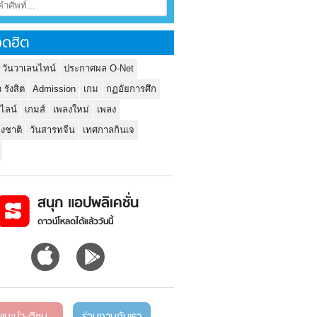
ดฮิต
 วันวาเลนไทน์
ประกาศผล O-Net
ว รังสิต
Admission
เกม
กฏอัยการศึก
นไลน์
เกมส์
เพลงใหม่
เพลง
่งชาติ
วันสารทจีน
เทศกาลกินเจ
สนุก แอปพลิเคชั่น
ดาวน์โหลดได้แล้ววันนี้