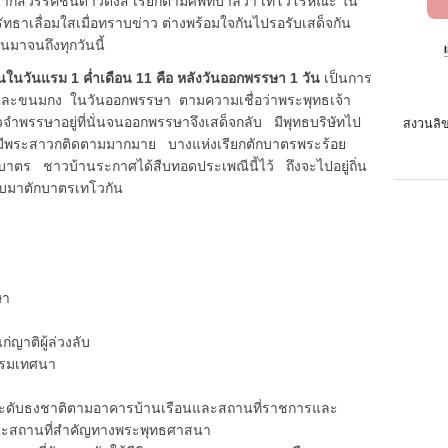
ากสวรรค์ชั้นดาวดึงส์ เรียกตามศัพท์บาลีว่า เทโวโรหณะ ใน
ัทธาเลื่อมใสเมื่อทราบข่าว ต่างพร้อมใจกันไปรอรับเสด็จกัน
นมาจนถึงทุกวันนี้
ในวันแรม 1 ค่ำเดือน 11 คือ หลังวันออกพรรษา 1 วัน
เป็นการ
่และขนมกง ในวันออกพรรษา ตามความเชื่อว่าพระพุทธเจ้า
พรรษาอยู่ที่นั่นจนออกพรรษาจึงเสด็จกลับ มีพุทธบริษัทไป
สงวนลิข
ค์มีพระสาวกติดตามมากมาย บางแห่งเรียกตักบาตรพระร้อย
าตร ชาวบ้านระกาศได้สืบทอดประเพณีนี้ไว้ ถึงจะไปอยู่ถิ่น
ลับมาตักบาตรเทโวกัน
ษา
าติผู้ล่วงลับ
รรมเทศนา
ับธงชาติตามอาคารบ้านเรือนและสถานที่ราชการและ
ละสถานที่สำคัญทางพระพุทธศาสนา