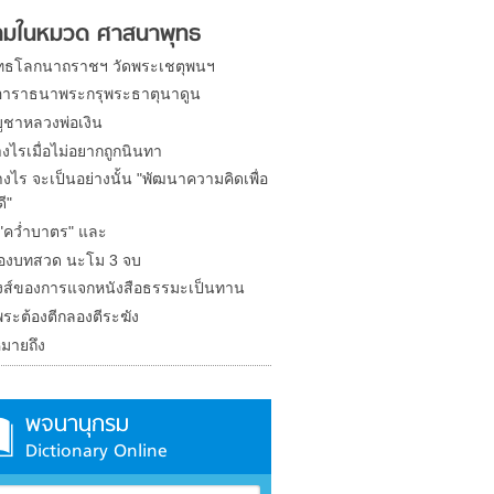
มในหมวด ศาสนาพุทธ
ทธโลกนาถราชฯ วัดพระเชตุพนฯ
าราธนาพระกรุพระธาตุนาดูน
ูชาหลวงพ่อเงิน
งไรเมื่อไม่อยากถูกนินทา
างไร จะเป็นอย่างนั้น "พัฒนาความคิดเพื่อ
ดี"
 "คว่ำบาตร" และ
ของบทสวด นะโม 3 จบ
งส์ของการแจกหนังสือธรรมะเป็นทาน
ระต้องตีกลองตีระฆัง
มายถึง
พจนานุกรม
Dictionary Online