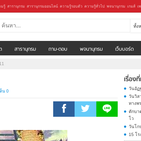
มรู้
สารานุกรม
สารานุกรมออนไลน์
ความรู้รอบตัว
ความรู้ทั่วไป
พจนานุกรม
เกมส์
เพ
ทั้
ีต
สารานุกรม
ถาม-ตอบ
พจนานุกรม
เว็บบอร์ด
 11
เรื่องที
วันอัฏ
ห็น 0
วันวิส
ทางพ
ตักบา
โว
วันโก
15 โร