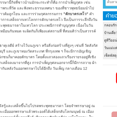
รรษานี้กิจที่ชาวบ้านมักจะกระทำก็คือ การบำเพ็ญกุศล เช่น
ูชาพระที่วัด และฟังพระธรรมเทศนา ของที่ชาวพุทธนิยมนำไป
คำยอ
ละข้าวต้มลูกโยน และการร่วมกุศลกรรมการ
"ตักบาตรเทโว"
คำ
าการเสด็จจากเทวโลกการตักบาตรเทโว จึงเป็นการระลึกถึงวัน
กลอนรัก
พระพุทธมารดาในเทวโลก ประเพณีการทำบุญกุศล เนื่องในวัน
หมือนกันหมด จะผิดกันก็เพียงแต่สถานที่ ที่สมมติว่าเป็นสวรรค์
บ้านเดี่ย
ดูทีวีออ
ดีย์ สร้างไว้บนภูเขา หรือสิ่งก่อสร้างที่สูงๆ เช่นที่ วัดสังกัส
วันแม่แห
พบุรี และภูเขาทองวัดสระเกศ ที่กรุงเทพ ฯ ก็จะมีการอัญเชิญ
เช็คพัสดุ
ชนก็มาคอยตักบาตร โดยตั้งแถวสองแถวเรียงรายรออยู่ที่เชิง
จ้าเสด็จลงมาจากที่สูง การบำเพ็ญกุศลนอกจากนี้ก็มีการถวาย ผ้า
กันหลังวันออกพรรษาไปได้อีกถึง วันเพ็ญ กลางเดือน 12
สรู้และเสด็จขึ้นไปโปรดพระพุทธมารดา โดยจำพรรษาอยู่ ณ
ละเมื่อออกพรรษาแล้วพระองค์ได้เสด็จกลับโลกมนุษย์ ณ เมือง