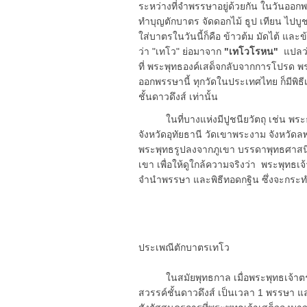
ระหว่างที่จำพรรษาอยู่ด้วยกัน ในวันออกพ
ทำบุญตักบาตร จัดดอกไม้ ธูป เทียน ไปบ
ใส่บาตรในวันนี้ก็คือ ข้าวต้ม มัดไต้ แ
ว่า "เทโว" ย่อมาจาก
"เทโวโรหน"
แปลว่
ที่ พระพุทธองค์เสด็จกลับจากการโปรด 
ออกพรรษานี้ ทุกวัดในประเทศไทย ก็มีพิธีเ
ชั้นดาวดึงส์ เท่านั้น
ในที่บางแห่งมีปูชนียวัตถุ เช่น พระธาตุเจ
จังหวัดอุทัยธานี วัดเขาพระงาม จังหวัดล
พระพุทธรูปลงจากภูเขา บรรดาพุทธศาสนิก
เขา เพื่อให้ดูใกล้ความจริงว่า พระพุทธเ
จำนำพรรษา และพิธีทอดกฐิน ซึ่งจะกระทำ
ประเพณีตักบาตรเทโว
ในสมัยพุทธกาล เมื่อพระพุทธเจ้าตรั
สวรรค์ชั้นดาวดึงส์ เป็นเวลา 1 พรรษา แ