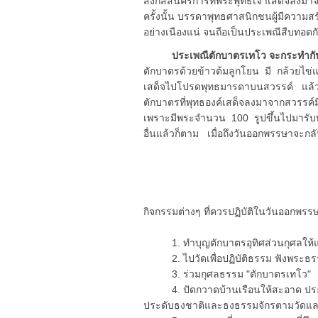
สังกัสสนครการที่พระพุทธเจ้าเสด็จลงมาจ
ครั้งนั้น บรรดาพุทธศาสนิกชนผู้มีความสร
อย่างเนืองแน่ จนถือเป็นประเพณีสืบทอดกั
ประเพณีตักบาตรเทโว จะกระทำกัน
ตักบาตรด้วยข้าวต้มลูกโยน มี กล้วยไข
เสด็จไปโปรดพุทธมารดาบนสวรรค์ แล้วจำ
ตักบาตรที่พุทธองค์เสด็จลงมาจากสวรร
เพราะมีพระจำนวน 100 รูปขึ้นไปมารับบ
อื่นแล้วก็ตาม เมื่อถึงวันออกพรรษาจะก
กิจกรรมต่างๆ ที่ควรปฏิบัติในวันออกพรร
1. ทำบุญตักบาตรอุทิศส่วนกุศลให้แก่ญ
2. ไปวัดเพื่อปฏิบัติธรรม ฟังพระธ
3. ร่วมกุศลธรรม "ตักบาตรเทโว"
4. ปัดกวาดบ้านเรือนให้สะอาด ประด
ประดับธงชาติและธงธรรมจักรตามวัดแ