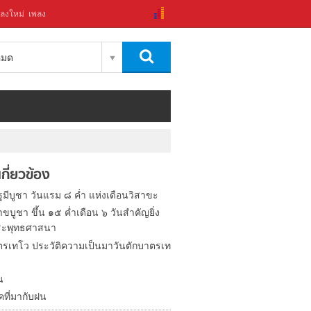
ลงใหม่
เพลง
งหมด
่เกี่ยวข้อง
ฐมีบูชา วันแรม ๘ ค่ำ แห่งเดือนวิสาขะ
าขบูชา ขึ้น ๑๕ ค่ำเดือน ๖ วันสำคัญยิ่ง
ระพุทธศาสนา
ตรเทโว ประวัติความเป็นมาวันตักบาตรเท
น
คที่มากับฝน