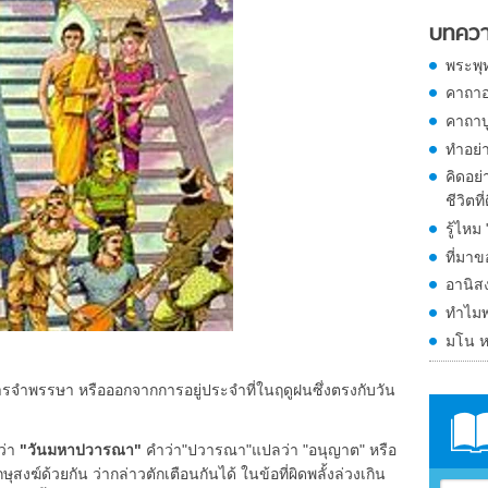
บทควา
พระพุ
คาถาอ
คาถาบ
ทำอย่า
คิดอย่
ชีวิตที่
รู้ไหม
ที่มา
อานิส
ทำไมพ
มโน ห
ารจำพรรษา หรือออกจากการอยู่ประจำที่ในฤดูฝนซึ่งตรงกับวัน
ว่า
"วันมหาปวารณา"
คำว่า"ปวารณา"แปลว่า "อนุญาต" หรือ
ษุสงฆ์ด้วยกัน ว่ากล่าวตักเตือนกันได้ ในข้อที่ผิดพลั้งล่วงเกิน