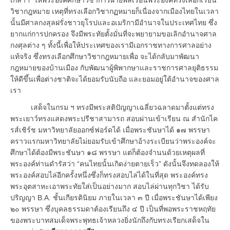
วิชากฎหมาย เหตุที่ทรงเลือกวิชากฏหมายก็เนื่องจากเมืองไทยในเวลา
นั้นมีศาลกงสุลฝรั่งชาวยุโรปและอเมริกามีอำนาจในประเทศไทย ซึ่ง
ยากแก่การปกครอง จึงมีพระทัยตั้งมั่นที่จะพยายามขอเลิกอำนาจศาล
กงศุลต่าง ๆ ทั้งนี้เพื่อให้ประเทศของเรามีเอกราชทางการศาลอย่าง
แท้จริง ซึ่งทรงเลือกศึกษาวิชากฎหมายเพื่อ จะได้กลับมาพัฒนา
กฎหมายของบ้านเมือง กับพัฒนาผู้พิพากษาและราชการศาลยุติธรรม
ให้ดีขึ้นเพื่อต่างชาติจะได้ยอมรับนับถือ และยอมอยู่ใต้อำนาจของศาล
เรา
เสด็จในกรม ฯ ทรงมีพระสติปัญญาเฉลี่ยวฉลาดมาตั้งแต่ทรง
พระเยาว์ทรงแสดงพระปรีชาสามารถ สอบผ่านเข้าเรียน ณ สำนักไค
รส์เชิร์ช มหาวิทยาลัยออกซ์ฟอร์ดได้ เมื่อพระชันษาได้ ๑๗ พรรษา
คราวแรกมหาวิทยาลัยไม่ยอมรับเข้าศึกษาอ้างระเบียนว่าพระองค์จะ
ศึกษาได้ต้องมีพระชันษา ๑๘ พรรษา แต่ก็ต้องจำนนด้วยเหตุผลที่
พระองค์ท่านดำรัสว่า “คนไทยนั้นเกิดง่ายตายเร็ว” ดังนั้นจึงทดลองให้
พระองค์สอบไล่อีกครั้งหนึ่งซึ่งก็ทรงสอบไล่ได้ในที่สุด พระองค์ทรง
พระอุตสาหะเอาพระทัยใส่เป็นอย่างมาก สอบไล่ผ่านทุกวิชา ได้รับ
ปริญญา B.A. ชั้นเกียรตินิยม ภายในเวลา ๓ ปี เมื่อพระชันษาได้เพียง
๒๐ พรรษา ซึ่งบุคลธรรมดาต้องเรียนถึง ๔ ปี เป็นที่พอพระราชหฤทัย
ของพระบาทสมเด็จพระพุทธเจ้าหลวงยิ่งนักถึงกับทรงเรียกเสด็จใน