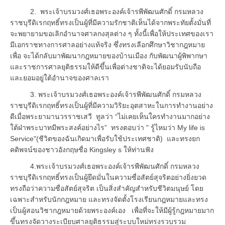
2. พระเจ้าบรมวงศ์เธอพระองค์เจ้ารพีพัฒนศักดิ์ กรมหลวง
ราชบุรีดิเรกฤทธิ์ทรงเป็นผู้ที่มีความรักชาติเห็นได้จากพระทัยตั้งมั่นที่
จะพยายามขอเลิกอำนาจศาลกงสุลต่าง ๆ ทั้งนี้เพื่อให้ประเทศของเรา
มีเอกราชทางการศาลอย่างแท้จริง ซึ่งทรงเลือกศึกษาวิชากฎหมาย
เพื่อ จะได้กลับมาพัฒนากฎหมายของบ้านเมือง กับพัฒนาผู้พิพากษา
และราชการศาลยุติธรรมให้ดีขึ้นเพื่อต่างชาติจะได้ยอมรับนับถือ
และยอมอยู่ใต้อำนาจของศาลเรา
3. พระเจ้าบรมวงศ์เธอพระองค์เจ้ารพีพัฒนศักดิ์ กรมหลวง
ราชบุรีดิเรกฤทธิ์ทรงเป็นผู้ที่มีความวิริยะอุตสาหะในการทำงานอย่าง
ดีเมื่อพระยามานวรราชเสวี ทูลว่า “ไม่เคยเห็นใครทำงานมากอย่าง
ใต้ฝ่าพระบาทมีพระสงค์อย่างไร” ทรงตอบว่า " รู้ไหมว่า My life is
Service"(ชีวิตของฉันเกิดมาเพื่อรับใช้ประเทศชาติ) และทรงยก
คติพจน์ของชาวอังกฤษชื่อ Kingsley s ให้ท่านฟัง
4.พระเจ้าบรมวงศ์เธอพระองค์เจ้ารพีพัฒนศักดิ์ กรมหลวง
ราชบุรีดิเรกฤทธิ์ทรงเป็นผู้ยึดมั่นในความซื่อสัตย์สุจริตอย่างยิ่งยวด
ทรงถือว่าความซื่อสัตย์สุจริต เป็นสิ่งสำคัญสำหรับชีวิตมนุษย์ โดย
เฉพาะสำหรับนักกฎหมาย และทรงจัดตั้งโรงเรียนกฎหมายและทรง
เป็นผู้สอนวิชากฎหมายด้วยพระองค์เอง เพื่อที่จะให้มีผู้รู้กฎหมายมาก
ขึ้นทรงจัดวางระเบียบศาลยุติธรรมสู่ระบบใหม่ทรงรวบรวม