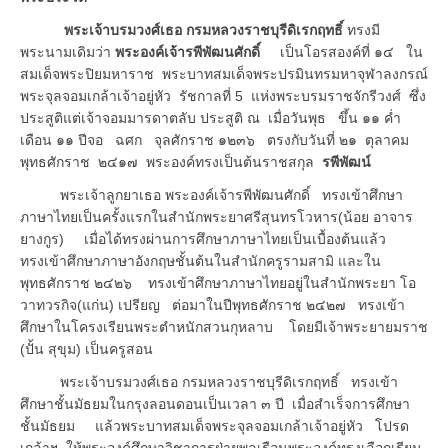
พระเจ้าบรมวงศ์เธอ กรมหลวงราชบุรีดิเรกฤทธิ์
ทรงมี
พระนามเดิมว่า
พระองค์เจ้ารพีพัฒนศักดิ์
เป็นโอรสองค์ที่ ๑๔ ใน
สมเด็จพระปิยมหาราช พระบาทสมเด็จพระปรมินทรมหาจุฬาลงกรณ์
พระจุลจอมเกล้าเจ้าอยู่หัว รัชกาลที่ 5 แห่งพระบรมราชจักรีวงศ์ ซึ่ง
ประสูติแต่เจ้าจอมมารดาตลับ ประสูติ ณ เมื่อวันพุธ ขึ้น ๑๑ ค่ำ
เดือน ๑๑ ปีจอ ฉศก จุลศักราช ๑๒๓๖ ตรงกับวันที่ ๒๑ ตุลาคม
พุทธศักราช ๒๔๑๗ พระองค์ทรงเป็นต้นราชสกุล
รพีพัฒน์
พระเจ้าลูกยาเธอ พระองค์เจ้ารพีพัฒนศักดิ์ ทรงเข้าศึกษา
ภาษาไทยเป็นครั้งแรกในสำนักพระยาศรีสุนทรโวหาร(น้อย อาจาร
ยางกูร) เมื่อได้ทรงผ่านการศึกษาภาษาไทยเป็นเบื้องต้นแล้ว
ทรงเข้าศึกษาภาษาอังกฤษชั้นต้นในสำนักครูรามสามิ และใน
พุทธศักราช ๒๔๒๖ ทรงเข้าศึกษาภาษาไทยอยู่ในสำนักพระยา โอ
วาทวรกิจ(แก่น) เปรียญ ต่อมาในปีพุทธศักราช ๒๔๒๗ ทรงเข้า
ศึกษาในโครงเรียนพระตำหนักสวนกุหลาบ โดยมีเจ้าพระยายมราช
(ปั้น สุขุม) เป็นครูสอน
พระเจ้าบรมวงศ์เธอ กรมหลวงราชบุรีดิเรกฤทธิ์ ทรงเข้า
ศึกษาชั้นมัธยมในกรุงลอนดอนเป็นเวลา ๓ ปี เมื่อสำเร็จการศึกษา
ชั้นมัธยม แล้วพระบาทสมเด็จพระจุลจอมเกล้าเจ้าอยู่หัว โปรด
เกล้าฯ ให้พระองค์ศึกษาวิชาการฝ่ายพลเรือนพระองค์ทรงเลือกเรียน