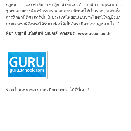
กฎหมาย และคำพิพากษา ฎีกาพร้อมแต่งตำราอธิบายกฎหมายต่าง
ๆ มากมายการค้นคว้ารวบรวมและพระนิพนธ์ได้เป็นรากฐานก่อตั้ง
การศึกษานิติศาสตร์ขึ้นในประเทศไทยอันเป็นประโยชน์ใหญ่ยิ่งแก่
ประเทศชาติจึงทรงได้รับยกย่องให้เป็น"พระบิดาแห่งกฎหมายไทย"
ที่มา ชญานี แป้งพิมพ์ มณฑลี ดวงสมร www.pcccr.ac.th
ร่วมเป็นแฟนเพจเรา บน Facebook..ได้ที่นี่เลย!!