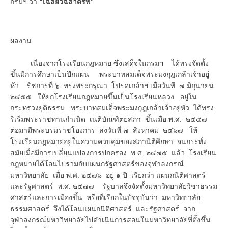
กรมฯ ว่า
“เฉลียวฉลาดรพี”
ผลงาน
เนื่องจากโรงเรียนกฎหมาย ซึ่งเสด็จในกรมฯ ได้ทรงจัดตั้ง
ขึ้นมีการศึกษาเป็นปึกแผ่น พระบาทสมเด็จพระมงกุฎเกล้าเจ้าอยู่
หัว รัชการที่ ๖ ทรงพระกรุณา โปรดเกล้าฯ เมื่อวันที ๗ มิถุนายน
๒๔๕๕ ให้ยกโรงเรียนกฎหมายขึ้นเป็นโรงเรียนหลวง อยู่ใน
กระทรวงยุติธรรม พระบาทสมเด็จพระมงกุฎเกล้าเจ้าอยู่หัว ได้ทรง
ริเริ่มพระราชทานกำเนิด เนติบัณฑิตยสภา ขึ้นเมื่อ พ.ศ. ๒๔๕๗
ต่อมามีพระบรมราชโองการ ลงวันที่ ๗ สิงหาคม ๒๔๖๗ ให้
โรงเรียนกฎหมายอยู่ในความควบคุมของสภานิติศึกษา จนกระทั่ง
สมัยเมื่อมีการเปลี่ยนแปลงการปกครอง พ.ศ. ๒๔๗๕ แล้ว โรงเรียน
กฎหมายได้โอนไปรวมกับแผนกรัฐศาสตร์ของจุฬาลงกรณ์
มหาวิทยาลัย เมื่อ พ.ศ. ๒๔๗๖ อยู่ ๑ ปี เรียกว่า แผนกนิติศาสตร์
และรัฐศาสตร์ พ.ศ. ๒๔๗๗ รัฐบาลจึงจัดตั้งมหาวิทยาลัยวิชาธรรม
ศาสตร์และการเมืองขึ้น หรือที่เรียกในปัจจุบันว่า มหาวิทยาลัย
ธรรมศาสตร์ จึงได้โอนแผนกนิติศาสตร์ และรัฐศาสตร์ จาก
จุฬาลงกรณ์มหาวิทยาลัยไปดำเนินการสอนในมหาวิทยาลัยที่ตั้งขึ้น