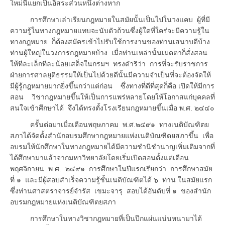
ใหม่นี้แยกเป็นอิสระส่วนหนึ่งต่างหาก
การศึกษาเล่าเรียนกฎหมายในสมัยนั้นเป็นไปในวงแคบ ผู้ที่มี
ความรู้ในทางกฎหมายแทบจะนับตัวถ้วนซึ่งผู้ใดที่ใคร่จะมีความรู้ใน
ทางกฎหมาย ก็ต้องสมัครเข้าไปรับใช้การงานของท่านเสนาบดีบ้าง
ท่านผู้ใหญ่ในวงการกฎหมายบ้าง เมื่อท่านเหล่านั้นเมตตาก็สั่งสอน
ให้ทีละเล็กทีละน้อยเสด็จในกรมฯ ทรงดำริว่า การที่จะรับราชการ
ฝ่ายการศาลยุติธรรมให้เป็นไปด้วยดีนั้นมีความจำเป็นที่จะต้องจัดให้
มีผู้รู้กฎหมายมากยิ่งขึ้นกว่าแต่ก่อน ซึ่งทางที่ดีที่สุดก็คือ เปิดให้มีการ
สอน วิชากฎหมายขึ้นให้เป็นการแพร่หลายโดยให้โอกาสแก่บุคคลที่
สนใจเข้าศึกษาได้ จึงได้ทรงตั้งโรงเรียนกฎหมายขึ้นเมื่อ พ.ศ. ๒๔๔๐
ครั้นต่อมาเมื่อเดือนพฤษภาคม พ.ศ.๒๔๙๑ ทางเนติบัณฑิตย
สภาได้จัดตั้งสำนักอบรมศึกษากฎหมายแห่งเนติบัณฑิตยสภาขึ้น เพื่อ
อบรมให้นักศึกษาในทางกฎหมายได้มีความชำนิชำนาญเพิ่มเติมจากที่
ได้ศึกษามาแล้วจากมหาวิทยาลัยโดยเริ่มเปิดสอนตั้งแต่เดือน
พฤศจิกายน พ.ศ. ๒๔๙๑ การศึกษาในปีแรกเรียกว่า การศึกษาสมัย
ที่ ๑ และมีผู้สอบสำเร็จความรู้ชั้นเนติบัณฑิตได้ ๖ ท่าน ในสมัยแรก
ซึ่งท่านศาสตราจารย์จำรัส เขมะจารุ สอบได้อันดับที่ ๑ ของสำนัก
อบรมกฎหมายแห่งเนติบัณฑิตยสภา
การศึกษาในทางวิชากฎหมายที่เป็นปึกแผ่นแน่นหนามาได้