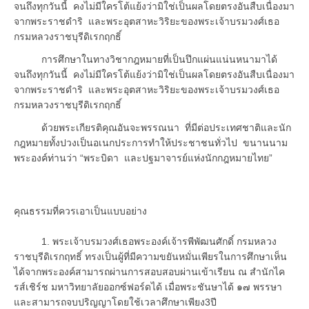
จนถึงทุกวันนี้ คงไม่มีใครโต้แย้งว่ามิใช่เป็นผลโดยตรงอันสืบเนื่องมา
จากพระราชดำริ และพระอุตสาหะวิริยะของพระเจ้าบรมวงศ์เธอ
กรมหลวงราชบุรีดิเรกฤกธิ์
การศึกษาในทางวิชากฎหมายที่เป็นปึกแผ่นแน่นหนามาได้
จนถึงทุกวันนี้ คงไม่มีใครโต้แย้งว่ามิใช่เป็นผลโดยตรงอันสืบเนื่องมา
จากพระราชดำริ และพระอุตสาหะวิริยะของพระเจ้าบรมวงศ์เธอ
กรมหลวงราชบุรีดิเรกฤกธิ์
ด้วยพระเกียรติคุณอันจะพรรณนา ที่มีต่อประเทศชาติและนัก
กฎหมายทั้งปวงเป็นอเนกประการทำให้ประชาชนทั่วไป ขนานนาม
พระองค์ท่านว่า “พระบิดา และปฐมาจารย์แห่งนักกฎหมายไทย”
คุณธรรมที่ควรเอาเป็นแบบอย่าง
1. พระเจ้าบรมวงศ์เธอพระองค์เจ้ารพีพัฒนศักดิ์ กรมหลวง
ราชบุรีดิเรกฤทธิ์ ทรงเป็นผู้ที่มีความขยันหมั่นเพียรในการศึกษาเห็น
ได้จากพระองค์สามารถผ่านการสอบสอบผ่านเข้าเรียน ณ สำนักไค
รส์เชิร์ช มหาวิทยาลัยออกซ์ฟอร์ดได้ เมื่อพระชันษาได้ ๑๗ พรรษา
และสามารถจบปริญญาโดยใช้เวลาศึกษาเพียง3ปี