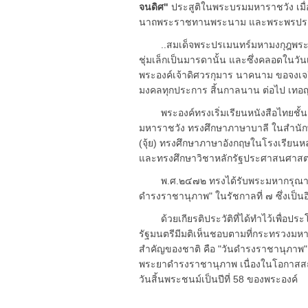
จนดิศ"
ประสูติในพระบรมมหาราชวัง เมื
นาถพระราชทานพระนาม และพระพรประกอบด
..สมเด็จพระปรเมนทร์มหามงกุฎพระจอมเก
ชุ่มเล็กเป็นมารดานั้น และซึ่งคลอดในวันเส
พระองค์เจ้าดิศวรกุมาร นาคนาม ขอจงเจร
มงคลทุกประการ สิ้นกาลนาน ต่อไป เทอญ
พระองค์ทรงเริ่มเรียนหนังสือไทยชั้
มหาราชวัง ทรงศึกษาภาษาบาลี ในสำนักพ
(จุ้ย) ทรงศึกษาภาษาอังกฤษในโรงเรียนหล
และทรงศึกษาวิชาหลักรัฐประศาสนศาสตร
พ.ศ.๒๔๗๒ ทรงได้รับพระมหากรุณาธิคุ
ดำรงราชานุภาพ" ในรัชกาลที่ ๗ ซึ่งเป็
ด้วยเกียรติประวัติที่ได้ทำไว้เพื่อปร
รัฐมนตรีมีมติเห็นชอบตามที่กระทรวงมหา
สำคัญของชาติ คือ "วันดำรงราชานุภาพ" 
พระยาดำรงราชานุภาพ เนื่องในโอกาสสถ
วันสิ้นพระชนม์เป็นปีที่ 58 ของพระองค์