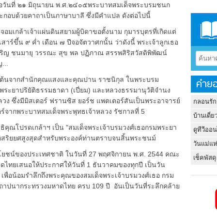
่อวันที่ ๒๑ มิถุนายน พ.ศ.๒๔๐๕พระบาทสมเด็จพระบรมชนก
้วยคาถาเป็นภาษาบาลี ซึ่งมีคำแปล ดังต่อไปนี้
ล้าเจ้าแผ่นดินสยามผู้บิดาขอตั้งนาม กุมารบุตรที่เกิดแต่
าร์ขึ้น ๙ ค่ำ เดือน ๗ ปีจอจัตวาศกนั้น ว่าดังนี้ พระเจ้าลูกเธอ
ิญ ชนมายุ วรรณะ สุข พล ปฏิภาณ สรรพสิริสวัสดิพิพัฒน์
...
นต้นจากสำนักคุณแสงและคุณปาน ราชนิกุล ในพระบรม
คำยอ
ระยาปริยัติธรรมธาดา (เปี่ยม) และหลวงธรรมานุวัติจำนง
วง ซึ่งมีมิสเตอร์ ฟรานซิส ยอร์ช แพตเตอร์สันเป็นพระอาจารย์
กลอนรัก
์จากพระบาทสมเด็จพระพุทธเจ้าหลวง รัชกาลที่ 5
บ้านเดี่ย
ณโปรดเกล้าฯ เป็น "สมเด็จพระเจ้าบรมวงศ์เธอกรมพระยา
ดูทีวีออ
นอิสริยยศสูงสุดสำหรับพระองค์ท่านตราบจนสิ้นพระชนม์
วันแม่แห
ะโยชน์ของประเทศชาติ ในวันที่ 27 พฤศจิกายน พ.ศ. 2544 คณะ
เช็คพัสดุ
ดไทยเสนอให้ประกาศให้วันที่ 1 ธันวาคมของทุกปี เป็นวัน
เพื่อน้อมรำลึกถึงพระคุณของสมเด็จพระเจ้าบรมวงศ์เธอ กรม
าปนากระทรวงมหาดไทย ครบ 109 ปี อันเป็นวันที่ระลึกคล้าย