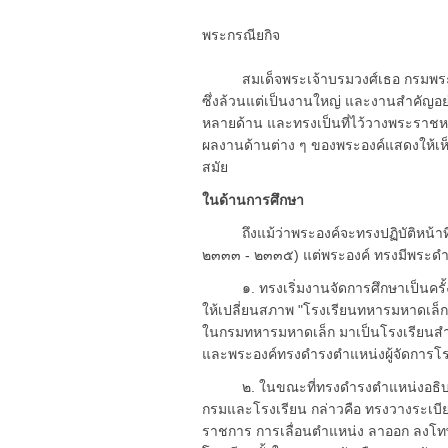
พระกรณียกิจ
สมเด็จพระเจ้าบรมวงศ์เธอ กรมพระยา
ซึ่งล้วนแต่เป็นงานใหญ่ และงานสำคัญอย
หลายด้าน และทรงเป็นที่ไว้วางพระราชหฤท
ผลงานด้านต่าง ๆ ของพระองค์แสดงให้เห็น
สมัย
ในด้านการศึกษา
ถึงแม้ว่าพระองค์จะทรงปฏิบัติหน้าที่
๒๓๓๓ - ๒๓๓๕) แต่พระองค์ ทรงมีพระดำริร
๑. ทรงเริ่มงานจัดการศึกษาเป็นครั้งแ
ให้เปลี่ยนสภาพ "โรงเรียนทหารมหาดเล็ก"
ในกรมทหารมหาดเล็ก มาเป็นโรงเรียนสำหร
และพระองค์ทรงดำรงตำแหน่งผู้จัดการโร
๒. ในขณะที่ทรงดำรงตำแหน่งอธิบดี
กรมและโรงเรียน กล่าวคือ ทรงวางระเบียบ
ราชการ การเลื่อนตำแหน่ง ลาออก ลง