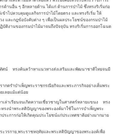
าและด้านมหาดไทยแล้ว พระองค์ยังทรงรับพระราชภาระ
้านอื่น ๆ อีกหลายด้าน ได้แก่ ด้านการป่าไม้ ซึ่งทรงริเริ่มก่อ
ได้เข้าไปควบคุมดูแลกิจการป่าไม้โดยตรง และทรงริเริ่ม ให้
 และกฎข้อบังคับต่าง ๆ เพื่อเป็นผลประโยชน์ของกรมป่าไม้
บัติงานของกรมป่าไม้มาจนถึงปัจจุบัน ทรงริเริ่มการออกโฉนด
ัศน์ ทรงค้นคว้าหาแนวทางส่งเสริมและพัฒนาชาติไทยจนมี
กตรำบำเพ็ญพระราชกรณียกิจและพระภารกิจอย่างเต็มพระ
อยเลยแม้แต่น้อย
เล่าเรียนจนเกิดความเชี่ยวชาญในศาสตร์หลายแขนง ทรง
ละทรงนำพระสติปัญญาของพระองค์มาใช้ในการบำเพ็ญพระ
ทุกประการก่อให้เกิดคุณประโยชน์แก่ประเทศชาติอย่างมากมาย
วรกาย,พระราชหฤทัยและพระสติปัญญาของพระองค์เพื่อ