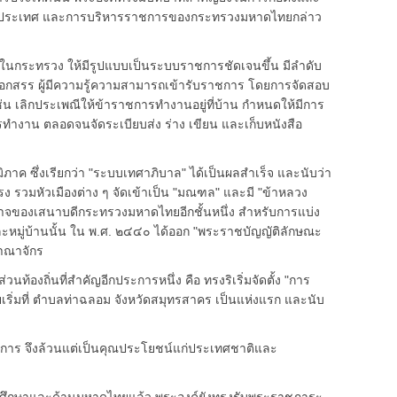
ในประเทศ และการบริหารราชการของกระทรวงมหาดไทยกล่าว
ะทรวง ให้มีรูปแบบเป็นระบบราชการชัดเจนขึ้น มีลำดับ
ือกสรร ผู้มีความรู้ความสามารถเข้ารับราชการ โดยการจัดสอบ
่น เลิกประเพณีให้ข้าราชการทำงานอยู่ที่บ้าน กำหนดให้มีการ
ำงาน ตลอดจนจัดระเบียบส่ง ร่าง เขียน และเก็บหนังสือ
ซึ่งเรียกว่า "ระบบเทศาภิบาล" ได้เป็นผลสำเร็จ และนับว่า
ง รวมหัวเมืองต่าง ๆ จัดเข้าเป็น "มณฑล" และมี "ข้าหลวง
อำนาจของเสนาบดีกระทรวงมหาดไทยอีกชั้นหนึ่ง สำหรับการแบ่ง
ะหมู่บ้านนั้น ใน พ.ศ. ๒๔๔๐ ได้ออก "พระราชบัญญัติลักษณะ
อาณาจักร
ิ่นที่สำคัญอีกประการหนึ่ง คือ ทรงริเริ่มจัดตั้ง "การ
เริ่มที่ ตำบลท่าฉลอม จังหวัดสมุทรสาคร เป็นแห่งแรก และนับ
จึงล้วนแต่เป็นคุณประโยชน์แก่ประเทศชาติและ