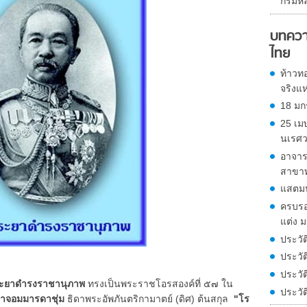
กรมหล
บทควา
ไทย
ท้าวทอ
จริงแ
18 มก
25 เม
นเรศ
อาจาร
สาขาท
แสตมป
ครบรอบ
แต่ง ม
ประวั
ประวัติ
ประวัต
ระยาดำรงราชานุภาพ
ทรงเป็นพระราชโอรสองค์ที่ ๕๗ ใน
ประวั
จ้าจอมมารดาชุ่ม
ธิดาพระอัพภันตริกามาตย์ (ดิศ) ต้นสกุล
"โร