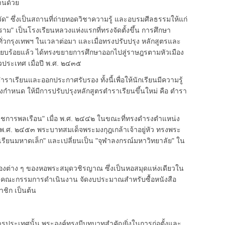
านด้วย
ึ่งเป็นสถานที่ถ่ายทอดวิชาความรู้ และอบรมศีลธรรมให้แก่
 เป็นโรงเรียนหลวงแห่งแรกที่ทรงจัดตั้งขึ้น การศึกษา
ั่วกรุงเทพฯ ในเวลาต่อมา และเมื่อทรงปรับปรุง หลักสูตรและ
ียบร้อยแล้ว ได้ทรงขยายการศึกษาออกไปสู่ราษฎรตามหัวเมือง
่วประเทศ เมื่อปี พ.ศ. ๒๔๓๕
รียนและออกประกาศรับรอง ทั้งนี้เพื่อให้นักเรียนมีความรู้
นด ให้มีการปรับปรุงหลักสูตรตำราเรียนขึ้นใหม่ คือ ตำรา
ชการพลเรือน" เมื่อ พ.ศ. ๒๔๔๒ ในขณะที่ทรงดำรงตำแหน่ง
พ.ศ. ๒๔๕๓ พระบาทสมเด็จพระมงกุฎเกล้าเจ้าอยู่หัว ทรงพระ
งเรียนมหาดเล็ก" และเปลี่ยนเป็น "จุฬาลงกรณ์มหาวิทยาลัย" ใน
่าง ๆ ของหอพระสมุดวชิรญาณ ซึ่งเป็นหอสมุดแห่งเดียวใน
ง คณะกรรมการดำเนินงาน จัดงบประมาณสำหรับซื้อหนังสือ
ชิก เป็นต้น
ประเทศนั้น พระองค์ทรงมีบทบาทสำคัญยิ่งในการก่อตั้งและ