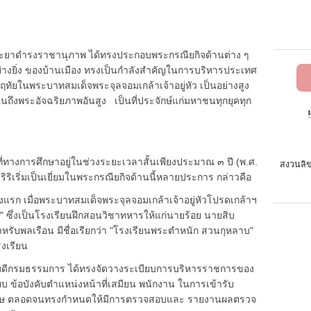
ดำรงราชานุภาพ ได้ทรงประกอบพระกรณียกิจด้านต่าง ๆ
่างยิ่ง ของบ้านเมือง ทรงเป็นกำลังสำคัญในการบริหารประเทศ
ัยในพระบาทสมเด็จพระจุลจอมเกล้าเจ้าอยู่หัว เป็นอย่างสูง
ถึงพระอัจฉริยภาพอันสูง เป็นที่ประจักษ์แก่มหาชนทุกยุคทุก
ทางการศึกษาอยู่ในช่วงระยะเวลาสั้นเพียงประมาณ ๓ ปี (พ.ศ.
สงวนลิข
ิเริ่มเป็นเยี่ยมในพระกรณียกิจด้านนี้หลายประการ กล่าวคือ
รก เมื่อพระบาทสมเด็จพระจุลจอมเกล้าเจ้าอยู่หัวโปรดเกล้าฯ
 ซึ่งเป็นโรงเรียนฝึกสอนวิชาทหารให้แก่นายร้อย นายสิบ
ับพลเรือน มีชื่อเรียกว่า "โรงเรียนพระตำหนัก สวนกุหลาบ"
งเรียน
กรมธรรมการ ได้ทรงจัดวางระเบียบการบริหารราชการของ
 ข้อบังคับตำแหน่งหน้าที่เสมียน พนักงาน ในการเข้ารับ
โทษ ตลอดจนทรงกำหนดให้มีการตรวจสอบและ รายงานผลตรวจ