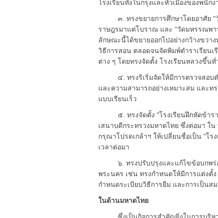
โรงเรียนทั้งในกรุงและหัวเมืองของพนักง
๓. ทรงขยายการศึกษาโดยอาศัย "วัด" ซ
ราษฎรมาแต่โบราณ และ "วัดมหรรณพาราม"
ลักษณะนี้ได้ขยายออกไปอย่างกว้างขวางท
วิธีการสอน ตลอดจนจัดพิมพ์ตำราเรียนเร
ต่าง ๆ โดยทรงจัดตั้ง โรงเรียนหลวงขึ้นทั
๔. ทรงริเริ่มจัดให้มีการตรวจสอบตำราเ
และความสามารถอย่างเหมาะสม และทรงกำห
แบบเรียนเร็ว
๕. ทรงจัดตั้ง "โรงเรียนฝึกหัดข้ารา
เสนาบดีกระทรวงมหาดไทย ซึ่งต่อมา ใน 
กรุณาโปรดเกล้าฯ ให้เปลี่ยนชื่อเป็น "โร
เวลาต่อมา
๖. ทรงปรับปรุงและแก้ไขข้อบกพร่องต
พระนคร เช่น ทรงกำหนดให้มีการแต่งตั้
กำหนดระเบียบวิธีการยืม และการเป็นสมา
ในด้านมหาดไทย
ซึ่งเป็นกิจการสำคัญยิ่งในการบริหาร