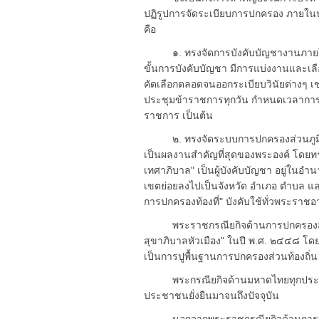
ปฏิรูปการจัดระเบียบการปกครอง ภาย
คือ
๑. ทรงจัดการบังคับบัญชางานภายในกร
ขั้นการบังคับบัญชา มีการแบ่งงานและเล
คัดเลือกตลอดจนออกระเบียบวินัยต่างๆ เช
ประชุมข้าราชการทุกวัน กำหนดเวลาการท
ราชการ เป็นต้น
๒. ทรงจัดระบบการปกครองส่วนภูมิภาค 
เป็นผลงานสำคัญที่สุดของพระองค์ โดยทร
เทศาภิบาล" เป็นผู้บังคับบัญชา อยู่ใน
เขตย่อยลงไปเป็นจังหวัด อำเภอ ตำบล แล
การปกครองท้องที่" บังคับใช้ทั่วพระราช
พระราชกรณียกิจด้านการปกครองส่วนท้องถ
สุขาภิบาลหัวเมือง" ในปี พ.ศ. ๒๔๔๘ โดย
เป็นการปูพื้นฐานการปกครองส่วนท้องถิ่น
พระกรณียกิจด้านมหาดไทยทุกประการ 
ประชาชนยั่งยืนมาจนถึงปัจจุบัน