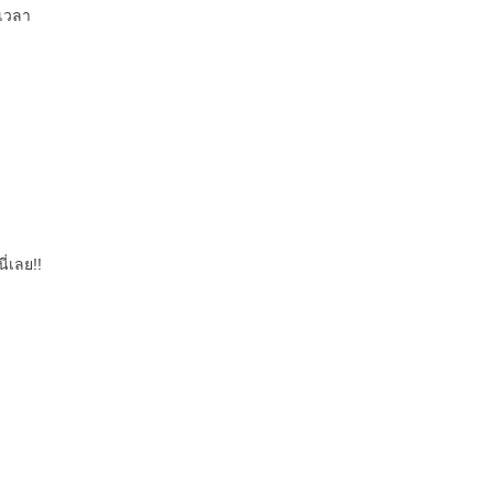
เวลา
ี่เลย!!