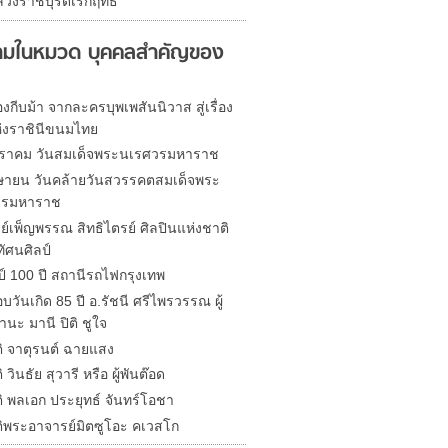
วงราชบุรีดิเรกฤทธิ์
มในหมวด บุคคลสำคัญของ
งกีบม้า จากละครบุพเพสันนิวาส สู่เรื่อง
ห่งราชินีขนมไทย
ราคม วันสมเด็จพระนเรศวรมหาราช
ษายน วันคล้ายวันสวรรคตสมเด็จพระ
วรมหาราช
ย์เพ็ญพรรณ สิทธิไตรย์ ศิลปินแห่งชาติ
ัศนศิลป์
์ 100 ปี สถานีรถไฟกรุงเทพ
วันเกิด 85 ปี อ.รัชนี ศรีไพรวรรณ ผู้
านะ มานี ปิติ ชูใจ
ติ จาตุรนต์ ฉายแสง
 วินธัย สุวารี หรือ ผู้พันต๊อด
ิ พลเอก ประยุทธ์ จันทร์โอชา
ติพระอาจารย์มิตซูโอะ คเวสโก