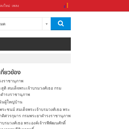
ลงใหม่
เพลง
งหมด
่เกี่ยวข้อง
รงราชานุภาพ
ะสูติ สมเด็จพระเจ้าบรมวงศ์เธอ กรม
าดำรงราชานุภาพ
ันผู้ใหญ่บ้าน
้นพระชนม์ สมเด็จพระเจ้าบรมวงศ์เธอ พระ
จ้าดิศวรกุมาร กรมพระยาดำรงราชานุภาพ
าบรมวงศ์เธอ พระองค์เจ้ารพีพัฒนศักดิ์