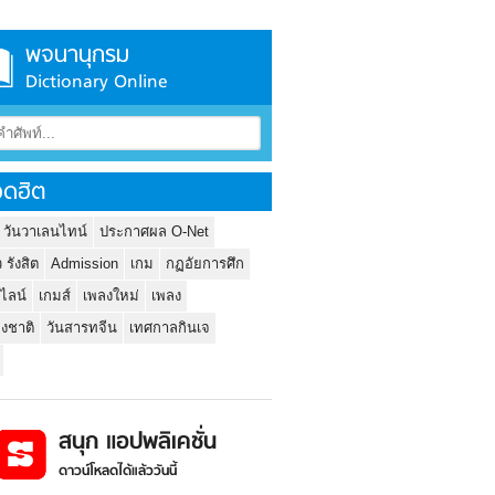
พจนานุกรม
Dictionary Online
ดฮิต
 วันวาเลนไทน์
ประกาศผล O-Net
ว รังสิต
Admission
เกม
กฏอัยการศึก
นไลน์
เกมส์
เพลงใหม่
เพลง
่งชาติ
วันสารทจีน
เทศกาลกินเจ
สนุก แอปพลิเคชั่น
ดาวน์โหลดได้แล้ววันนี้