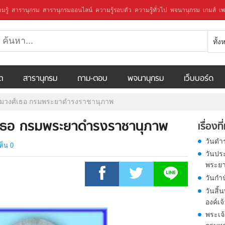
มรู้
สารานุกรม
สารานุกรมออนไลน์
ความรู้รอบตัว
ความรู้ทั่วไป
พจนานุกรม
เกมส์
เพ
ทั้
ีต
สารานุกรม
ถาม-ตอบ
พจนานุกรม
เว็บบอร์ด
รมวงศ์เธอ กรมพระยาดำรงราชานุภาพ
์เธอ กรมพระยาดำรงราชานุภาพ
เรื่องที
วันดำ
ห็น 0
วันปร
พระย
วันกำน
วันสิ
องค์เ
พระเจ้