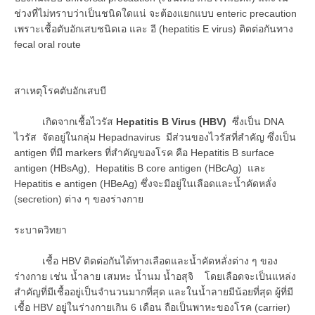
ช่วงที่ไม่ทราบว่าเป็นชนิดใดแน่ จะต้องแยกแบบ enteric precaution
เพราะเชื้อตับอักเสบชนิดเอ และ อี (hepatitis E virus) ติดต่อกันทาง
fecal oral route
สาเหตุโรคตับอักเสบบี
เกิดจากเชื้อไวรัส
Hepatitis B Virus (HBV)
ซึ่งเป็น DNA
ไวรัส จัดอยู่ในกลุ่ม Hepadnavirus มีส่วนของไวรัสที่สำคัญ ซึ่งเป็น
antigen ที่มี markers ที่สำคัญของโรค คือ Hepatitis B surface
antigen (HBsAg), Hepatitis B core antigen (HBcAg) และ
Hepatitis e antigen (HBeAg) ซึ่งจะมีอยู่ในเลือดและน้ำคัดหลั่ง
(secretion) ต่าง ๆ ของร่างกาย
ระบาดวิทยา
เชื้อ HBV ติดต่อกันได้ทางเลือดและน้ำคัดหลั่งต่าง ๆ ของ
ร่างกาย เช่น น้ำลาย เสมหะ น้ำนม น้ำอสุจิ โดยเลือดจะเป็นแหล่ง
สำคัญที่มีเชื้ออยู่เป็นจำนวนมากที่สุด และในน้ำลายมีน้อยที่สุด ผู้ที่มี
เชื้อ HBV อยู่ในร่างกายเกิน 6 เดือน ถือเป็นพาหะของโรค (carrier)