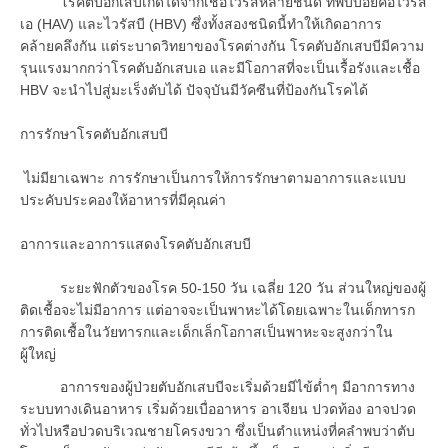
โรคตับอักเสบเกิดได้จากเชื้อไวรัสหลายชนิด ที่พบบ่อยคือไวรัส
เอ (HAV) และไวรัสบี (HBV) ซึ่งทั้งสองชนิดนี้ทำให้เกิดอาการ
คล้ายคลึงกัน แต่ระบาดวิทยาของโรคต่างกัน โรคตับอักเสบบีมีความ
รุนแรงมากกว่าโรคตับอักเสบเอ และมีโอกาสที่จะเป็นเรื้อรังและเชื้อ
HBV จะนำไปสู่มะเร็งตับได้ ปัจจุบันมีวัคซีนที่ป้องกันโรคได้
การรักษาโรคตับอักเสบบี
ไม่มียาเฉพาะ การรักษาเป็นการให้การรักษาตามอาการและแบบ
ประคับประคองให้อาหารที่มีคุณค่า
อาการและอาการแสดงโรคตับอักเสบบี
ระยะฟักตัวของโรค 50-150 วัน เฉลี่ย 120 วัน ส่วนใหญ่ของผู้
ติดเชื้อจะไม่มีอาการ แต่อาจจะเป็นพาหะได้โดยเฉพาะในเด็กทารก
การติดเชื้อในวัยทารกและเด็กเล็กโอกาสเป็นพาหะจะสูงกว่าใน
ผู้ใหญ่
อาการของผู้ป่วยตับอักเสบบีจะเริ่มด้วยมีไข้ต่ำๆ มีอาการทาง
ระบบทางเดินอาหาร เริ่มด้วยเบื่ออาหาร อาเจียน ปวดท้อง อาจปวด
ทั่วไปหรือปวดบริเวณชายโครงขวา ซึ่งเป็นตำแหน่งที่คลำพบว่าตับ