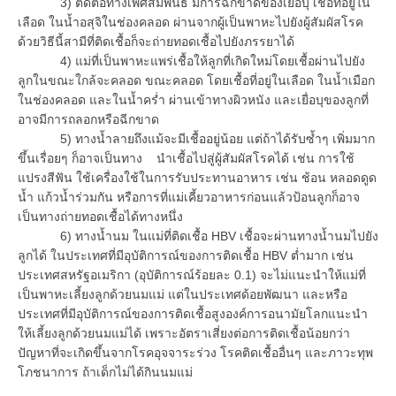
3) ติดต่อทางเพศสัมพันธ์ มีการฉีกขาดของเยื่อบุ เชื้อที่อยู่ใน
เลือด ในน้ำอสุจิในช่องคลอด ผ่านจากผู้เป็นพาหะไปยังผู้สัมผัสโรค
ด้วยวิธีนี้สามีที่ติดเชื้อก็จะถ่ายทอดเชื้อไปยังภรรยาได้
4) แม่ที่เป็นพาหะแพร่เชื้อให้ลูกที่เกิดใหม่โดยเชื้อผ่านไปยัง
ลูกในขณะใกล้จะคลอด ขณะคลอด โดยเชื้อที่อยู่ในเลือด ในน้ำเมือก
ในช่องคลอด และในน้ำคร่ำ ผ่านเข้าทางผิวหนัง และเยื่อบุของลูกที่
อาจมีการถลอกหรือฉีกขาด
5) ทางน้ำลายถึงแม้จะมีเชื้ออยู่น้อย แต่ถ้าได้รับซ้ำๆ เพิ่มมาก
ขึ้นเรื่อยๆ ก็อาจเป็นทาง นำเชื้อไปสู่ผู้สัมผัสโรคได้ เช่น การใช้
แปรงสีฟัน ใช้เครื่องใช้ในการรับประทานอาหาร เช่น ช้อน หลอดดูด
น้ำ แก้วน้ำร่วมกัน หรือการที่แม่เคี้ยวอาหารก่อนแล้วป้อนลูกก็อาจ
เป็นทางถ่ายทอดเชื้อได้ทางหนึ่ง
6) ทางน้ำนม ในแม่ที่ติดเชื้อ HBV เชื้อจะผ่านทางน้ำนมไปยัง
ลูกได้ ในประเทศที่มีอุบัติการณ์ของการติดเชื้อ HBV ต่ำมาก เช่น
ประเทศสหรัฐอเมริกา (อุบัติการณ์ร้อยละ 0.1) จะไม่แนะนำให้แม่ที่
เป็นพาหะเลี้ยงลูกด้วยนมแม่ แต่ในประเทศด้อยพัฒนา และหรือ
ประเทศที่มีอุบัติการณ์ของการติดเชื้อสูงองค์การอนามัยโลกแนะนำ
ให้เลี้ยงลูกด้วยนมแม่ได้ เพราะอัตราเสี่ยงต่อการติดเชื้อน้อยกว่า
ปัญหาที่จะเกิดขึ้นจากโรคอุจจาระร่วง โรคติดเชื้ออื่นๆ และภาวะทุพ
โภชนาการ ถ้าเด็กไม่ได้กินนมแม่