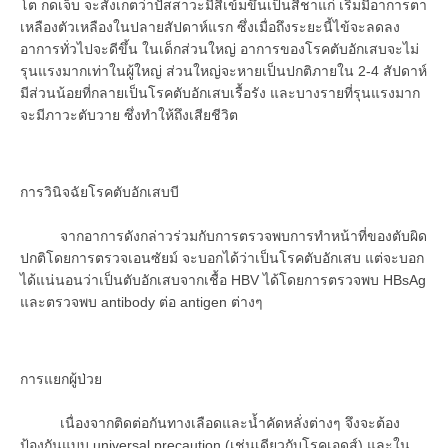
โต กดเจ็บ จะสังเกตว่าปัสสาวะมีสีเข้มขึ้นเป็นสีชาแก่ เริ่มมีอาการตา
เหลืองตัวเหลืองในปลายสัปดาห์แรก ซึ่งเมื่อถึงระยะนี้ไข้จะลดลง
อาการทั่วไปจะดีขึ้น ในเด็กส่วนใหญ่ อาการของโรคตับอักเสบจะไม่
รุนแรงมากเท่าในผู้ใหญ่ ส่วนใหญ่จะหายเป็นปกติภายใน 2-4 สัปดาห์
มีส่วนน้อยที่กลายเป็นโรคตับอักเสบเรื้อรัง และบางรายที่รุนแรงมาก
จะมีภาวะตับวาย ซึ่งทำให้ถึงเสียชีวิต
การวินิจฉัยโรคตับอักเสบบี
จากอาการดังกล่าวร่วมกับการตรวจพบการทำหน้าที่ของตับผิด
ปกติโดยการตรวจเอนซัยม์ จะบอกได้ว่าเป็นโรคตับอักเสบ แต่จะบอก
ได้แน่นอนว่าเป็นตับอักเสบจากเชื้อ HBV ได้โดยการตรวจพบ HBsAg
และตรวจพบ antibody ต่อ antigen ต่างๆ
การแยกผู้ป่วย
เนื่องจากติดต่อกันทางเลือดและน้ำคัดหลั่งต่างๆ จึงจะต้อง
ป้องกันแบบ universal precaution (เช่นเดียวกับโรคเอดส์) และใน