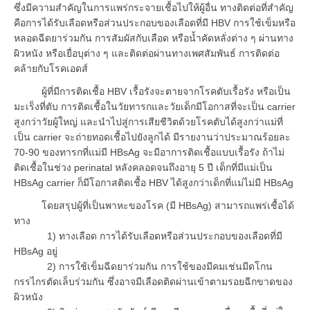
ซึ่งมีความสำคัญในการแพร่กระจายเชื้อไปให้ผู้อื่น ทางติดต่อที่สำคัญ
คือการได้รับเลือดหรือส่วนประกอบของเลือดที่มี HBV การใช้เข็มหรือ
หลอดฉีดยาร่วมกัน การสัมผัสกับเลือด หรือน้ำคัดหลั่งต่าง ๆ ผ่านทาง
ผิวหนัง หรือเยื่อบุต่าง ๆ และติดต่อผ่านทางเพศสัมพันธ์ การติดต่อ
คล้ายกับโรคเอดส์
ผู้ที่มีการติดเชื้อ HBV เรื้อรังจะตายจากโรคตับเรื้อรัง หรือเป็น
มะเร็งที่ตับ การติดเชื้อในวัยทารกและวัยเด็กมีโอกาสที่จะเป็น carrier
สูงกว่าวัยผู้ใหญ่ และนำไปสู่การเสียชีวิตด้วยโรคตับได้สูงกว่าแม่ที่
เป็น carrier จะถ่ายทอดเชื้อไปยังลูกได้ มีรายงานว่าประมาณร้อยละ
70-90 ของทารกที่แม่มี HBsAg จะมีอาการติดเชื้อแบบเรื้อรัง ถ้าไม่
ติดเชื้อในช่วง perinatal หลังคลอดจนถึงอายุ 5 ปี เด็กที่มีแม่เป็น
HBsAg carrier ก็มีโอกาสติดเชื้อ HBV ได้สูงกว่าเด็กที่แม่ไม่มี HBsAg
โดยสรุปผู้ที่เป็นพาหะของโรค (มี HBsAg) สามารถแพร่เชื้อได้
ทาง
1) ทางเลือด การได้รับเลือดหรือส่วนประกอบของเลือดที่มี
HBsAg อยู่
2) การใช้เข็มฉีดยาร่วมกัน การใช้ของมีคมเช่นมีดโกน
กรรไกรตัดเล็บร่วมกัน ซึ่งอาจมีเลือดติดผ่านเข้าตามรอยฉีกขาดของ
ผิวหนัง