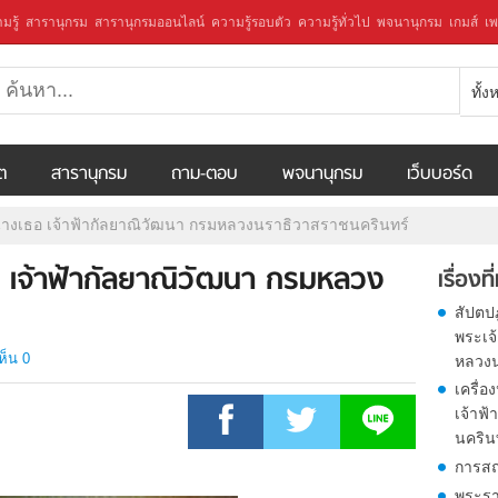
มรู้
สารานุกรม
สารานุกรมออนไลน์
ความรู้รอบตัว
ความรู้ทั่วไป
พจนานุกรม
เกมส์
เพ
ทั้
ีต
สารานุกรม
ถาม-ตอบ
พจนานุกรม
เว็บบอร์ด
่นางเธอ เจ้าฟ้ากัลยาณิวัฒนา กรมหลวงนราธิวาสราชนครินทร์
ธอ เจ้าฟ้ากัลยาณิวัฒนา กรมหลวง
เรื่องที
สัปตป
พระเจ้
ห็น 0
หลวงน
เครื่
เจ้าฟ
นคริน
การสถ
พระรา