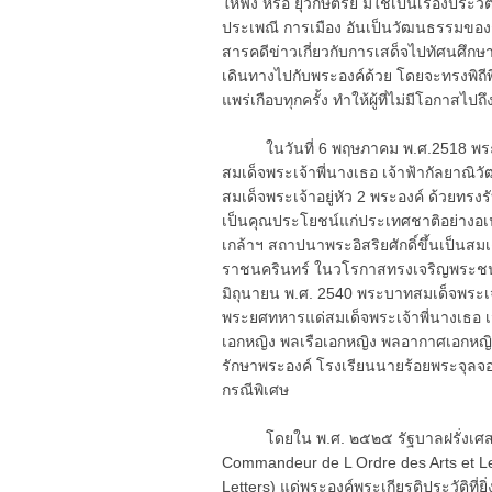
ให้ฟัง หรือ ยุวกษัตริย์ มิใช่เป็นเรื่องปร
ประเพณี การเมือง อันเป็นวัฒนธรรมของ
สารคดีข่าวเกี่ยวกับการเสด็จไปทัศนศึกษา
เดินทางไปกับพระองค์ด้วย โดยจะทรงพิถีพิถ
แพร่เกือบทุกครั้ง ทำให้ผู้ที่ไม่มีโอกาส
ในวันที่ 6 พฤษภาคม พ.ศ.2518 พระบาท
สมเด็จพระเจ้าพี่นางเธอ เจ้าฟ้ากัลยาณ
สมเด็จพระเจ้าอยู่หัว 2 พระองค์ ด้วยท
เป็นคุณประโยชน์แก่ประเทศชาติอย่าง
เกล้าฯ สถาปนาพระอิสริยศักดิ์ขึ้นเป็นส
ราชนครินทร์ ในวโรกาสทรงเจริญพระชนมา
มิถุนายน พ.ศ. 2540 พระบาทสมเด็จพระ
พระยศทหารแด่สมเด็จพระเจ้าพี่นางเธอ 
เอกหญิง พลเรือเอกหญิง พลอากาศเอกหญิง
รักษาพระองค์ โรงเรียนนายร้อยพระจุล
กรณีพิเศษ
โดยใน พ.ศ. ๒๕๒๕ รัฐบาลฝรั่งเศสได้ทู
Commandeur de L Ordre des Arts et Let
Letters) แด่พระองค์พระเกียรติประวัติที่ย