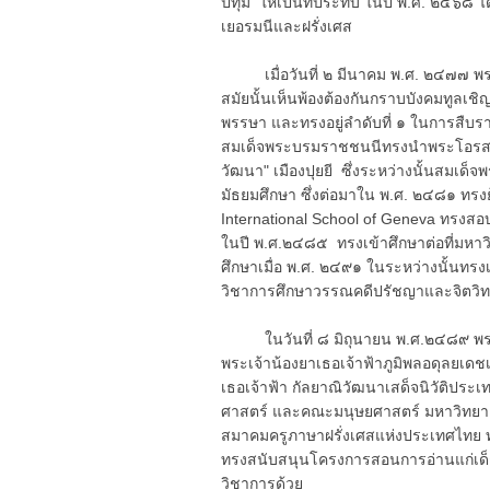
ปทุม ให้เป็นที่ประทับ ในปี พ.ศ. ๒๔
เยอรมนีและฝรั่งเศส
เมื่อวันที่ ๒ มีนาคม พ.ศ. ๒๔๗๗ พระ
สมัยนั้นเห็นพ้องต้องกันกราบบังคมทูลเช
พรรษา และทรงอยู่ลำดับที่ ๑ ในการสืบ
สมเด็จพระบรมราชชนนีทรงนำพระโอรสแล
วัฒนา" เมืองปุยยี ซึ่งระหว่างนั้นสมเด็
มัธยมศึกษา ซึ่งต่อมาใน พ.ศ. ๒๔๘๑ ทรง
International School of Geneva ทรงสอบผ
ในปี พ.ศ.๒๔๘๕ ทรงเข้าศึกษาต่อที่มห
ศึกษาเมื่อ พ.ศ. ๒๔๙๑ ในระหว่างนั้นทร
วิชาการศึกษาวรรณคดีปรัชญาและจิตวิท
ในวันที่ ๘ มิถุนายน พ.ศ.๒๔๘๙ พระบา
พระเจ้าน้องยาเธอเจ้าฟ้าภูมิพลอดุลยเดชเส
เธอเจ้าฟ้า กัลยาณิวัฒนาเสด็จนิวัติป
ศาสตร์ และคณะมนุษยศาสตร์ มหาวิทยาลัยต
สมาคมครูภาษาฝรั่งเศสแห่งประเทศไทย ทร
ทรงสนับสนุนโครงการสอนการอ่านแก่เด็
วิชาการด้วย