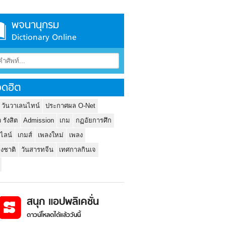
พจนานุกรม
Dictionary Online
ดฮิต
 วันวาเลนไทน์
ประกาศผล O-Net
ว รังสิต
Admission
เกม
กฏอัยการศึก
นไลน์
เกมส์
เพลงใหม่
เพลง
่งชาติ
วันสารทจีน
เทศกาลกินเจ
สนุก แอปพลิเคชั่น
ดาวน์โหลดได้แล้ววันนี้