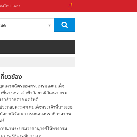
ลงใหม่
เพลง
งหมด
่เกี่ยวข้อง
ฎลเศวตฉัตรยอดพระเมรุของสมเด็จ
าพี่นางเธอ เจ้าฟ้ากัลยาณิวัฒนา กรม
ราธิวาสราชนคริทร์
องประกอบพระศพ สมเด็จพระเจ้าพี่นางเธอ
้ากัลยาณิวัฒนา กรมหลวงนราธิวาสราช
ทร์
าปนาพระบรมวงศานุวงศ์ให้ทรงกรม
ชประวัติพระพี่นางเธอ