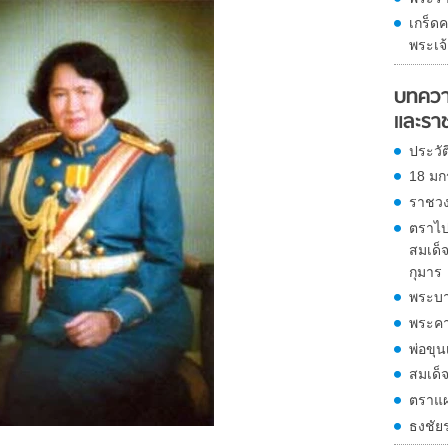
เกร็ดค
พระเจ้
บทควา
และรา
ประวั
18 มก
ราชวงศ
ตราไป
สมเด็
กุมาร
พระบา
พระคา
พ่อขุ
สมเด็
ตราแผ
ธงชัย