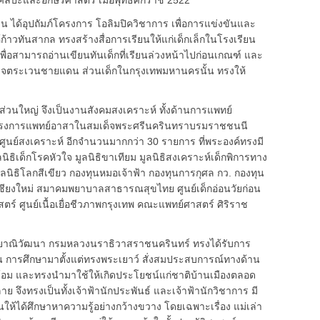
ศิลปะและอักษรศาสตร์ เมื่อพุทธศักราช 2522
ุปถัมภ์โครงการ โอลิมปิควิชาการ เพื่อการแข่งขันและ
าวทันสากล ทรงสร้างสื่อการเรียนให้แก่เด็กเล็กในโรงเรียน
เพื่อสามารถอ่านเขียนทันเด็กที่เรียนล่วงหน้าไปก่อนเกณฑ์ และ
จตระเวนชายแดน ส่วนเด็กในกรุงเทพมหานครนั้น ทรงให้
ใหญ่ จึงเป็นงานสังคมสงเคราะห์ ทั้งด้านการแพทย์
ครงการแพทย์อาสาในสมเด็จพระศรีนครินทราบรมราชชนนี
 ศูนย์สงเคราะห์ อีกจำนวนมากกว่า 30 รายการ ที่พระองค์ทรงมี
ิธิเด็กโรคหัวใจ มูลนิธิขาเทียม มูลนิธิสงเคราะห์เด็กพิการทาง
ลนิธิโลกสีเขียว กองทุนหมอเจ้าฟ้า กองทุนการกุศล กว. กองทุน
ียงใหม่ สมาคมพยาบาลสาธารณสุขไทย ศูนย์เด็กอ่อนวัยก่อน
ตร์ ศูนย์เนื้อเยื่อชีวภาพกรุงเทพ คณะแพทย์ศาสตร์ ศิริราช
ยาณิวัฒนา กรมหลวงนราธิวาสราชนครินทร์ ทรงได้รับการ
น การศึกษามาตั้งแต่ทรงพระเยาว์ สั่งสมประสบการณ์ทางด้าน
ล้อม และทรงนำมาใช้ให้เกิดประโยชน์แก่ชาติบ้านเมืองตลอด
จึงทรงเป็นทั้งเจ้าฟ้านักประพันธ์ และเจ้าฟ้านักวิชาการ มี
้นให้ได้ศึกษาหาความรู้อย่างกว้างขวาง โดยเฉพาะเรื่อง แม่เล่า