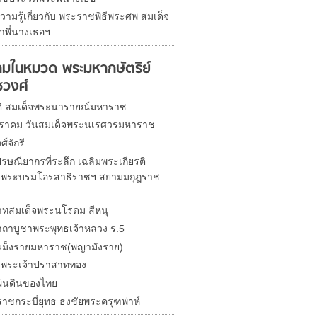
วามรู้เกี่ยวกับ พระราชพิธีพระศพ สมเด็จ
าพี่นางเธอฯ
มในหมวด พระมหากษัตริย์
ชวงศ์
ติ สมเด็จพระนารายณ์มหาราช
ราคม วันสมเด็จพระนเรศวรมหาราช
์จักรี
รษณียากรที่ระลึก เฉลิมพระเกียรติ
จพระบรมโอรสาธิราชฯ สยามมกุฎราช
ทสมเด็จพระนโรดม สีหนุ
ถาบูชาพระพุทธเจ้าหลวง ร.5
นเม็งรายมหาราช(พญามังราย)
จพระเจ้าปราสาททอง
่นดินของไทย
ราชกระบี่ยุทธ ธงชัยพระครุฑพ่าห์