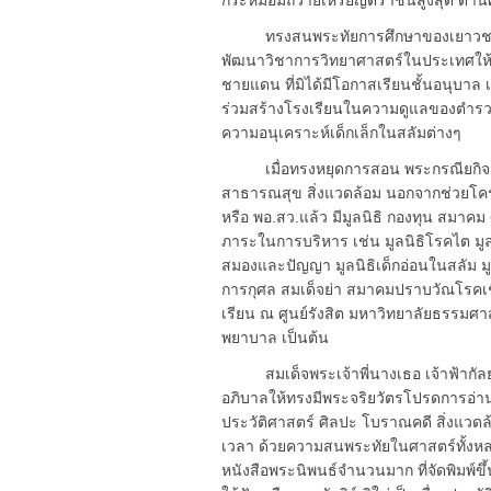
กระหม่อมถวายเหรียญตราชั้นสูงสุด ด้าน
ทรงสนพระทัยการศึกษาของเยาวชน ได้อ
พัฒนาวิชาการวิทยาศาสตร์ในประเทศให้ก้
ชายแดน ที่มิได้มีโอกาสเรียนชั้นอนุบาล 
ร่วมสร้างโรงเรียนในความดูแลของตำรว
ความอนุเคราะห์เด็กเล็กในสลัมต่างๆ
เมื่อทรงหยุดการสอน พระกรณียกิจส่วน
สาธารณสุข สิ่งแวดล้อม นอกจากช่วยโ
หรือ พอ.สว.แล้ว มีมูลนิธิ กองทุน สมาคม
ภาระในการบริหาร เช่น มูลนิธิโรคไต มูลน
สมองและปัญญา มูลนิธิเด็กอ่อนในสลัม มู
การกุศล สมเด็จย่า สมาคมปราบวัณโรคเช
เรียน ณ ศูนย์รังสิต มหาวิทยาลัยธรรมศาส
พยาบาล เป็นต้น
สมเด็จพระเจ้าพี่นางเธอ เจ้าฟ้ากัล
อภิบาลให้ทรงมีพระจริยวัตรโปรดการอ่า
ประวัติศาสตร์ ศิลปะ โบราณคดี สิ่งแวด
เวลา ด้วยความสนพระทัยในศาสตร์ทั้งหลาย 
หนังสือพระนิพนธ์จำนวนมาก ที่จัดพิมพ์ขึ