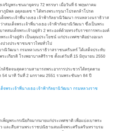
จริญพระชนมายุครบ 72 พรรษา เมื่อวันที่ 6 พฤษภาคม
าภูมิพล อดุลยเดช ฯ ได้ทรงพระกรุณาโปรดกล้าโปรด
มเด็จพระเจ้าพี่นางเธอ เจ้าฟ้ากัลยาณิวัฒนา กรมหลวงนราธิวาส
่าสมเด็จพระเจ้าพี่นางเธอ เจ้าฟ้ากัลยาณิวัฒนา ซึ่งเป็นพระ
าทสมเด็จพระเจ้าอยู่หัว 2 พระองค์ด้วยทรงรับราชการพระองค์
เจ้าอยู่หัว เป็นคุณประโยชน์ แก่ประเทศชาติอย่างอเนก
นของปวงประชาชนชาวไทยทั่วไป
าณิวัฒนา กรมหลวงนราธิวาสราชนครินทร์ ได้เสด็จประทับ
กียรติ โรงพยาบาลศิริราช ตั้งแต่วันที่ 15 มิถุนายน 2550
ล้ชิดจนสุดความสามารถพระอาการประชวรได้ทรุดตาม
า 54 นาที วันที่ 2 มกราคม 2551 รวมพระชันษา 84 ปี
จพระเจ้าพี่นางเธอ เจ้าฟ้ากัลยานิวัฒนา กรมหลวงราช
พ็ญพระกรณียกิจมากมายแก่ประเทศชาติ เพื่อแบ่งเบาพระ
หัว และสืบสานพระราชปณิธานสมเด็จพระศรีนครินทราบรม