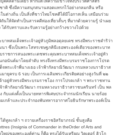
ะวัติบุคคลด้านเดียว หากแต่ให้ความเข้าใจทั้งประวัติศาสตร์
ชาติ ซึ่งมีความสนุกสนานสอดแทรกไว้อย่างกลมกลืน หรือ
ในต่างถิ่น เป็นสิ่งที่ชาวไทยโชคดีได้มีโอกาสเห็น เสมือนร่วม
ันให้จัดทำเป็นสารคดีท่องเที่ยวสั้นๆ ที่มากด้วยความรู้ นำเผย
ไปถึง ได้รับทราบและรับความรู้อย่างกว้างขวางไปด้วย
สมเด็จพระเจ้าอยู่หัวภูมิพลอดุลยเดช ทรงมีพระราชดำริว่า
ิวัฒนา ซึ่งเป็นพระโสทรเชษฐภคินีเธอพระองค์เดียวของพระบาท
รงรับราชการสนองพระเดชพระคุณพระบาทสมเด็จพระเจ้าอยู่หัว
อเนกอนันต์มาโดยลำดับ ทรงจึงทรงมีพระบรมราชโองการโปรด
มเด็จพระเจ้าพี่นางเธอ เจ้าฟ้ากัลยาณิวัฒนา กรมหลวงนราธิวาส
ยุครบ 6 รอบ เป็นการเฉลิมพระเกียรติยศอย่างสูงวันที่ ๒๒
เจ้าอยู่หัวทรงมีพระบรมราชโอง การโปรดเกล้า ฯ พระราชทาน
เจ้าฟ้ากัลยาณิวัฒนา กรมหลวงนราธิวาสราชนครินทร์ เป็น พล
 กับแต่งตั้งเป็นนายทหารพิเศษประจำกรมนักเรียน นายร้อย
จอมเกล้าและประจำกองพันทหารอากาศโยธินรักษาพระองค์เป็น
ลเกล้า ฯ ถวายเครื่องราชอิสริยาภรณ์ ชั้นสูงคือ
tres (Insignia of Commander in theOrder of Arts and
ิ่งใหญ่ของพระองค์ท่าน ก็คือ ทรงได้รับเหรียญ วิคเตอร์ ฮิวโก