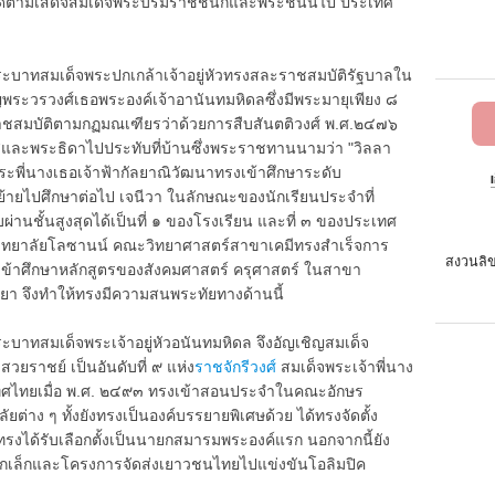
๖๘ ได้ตามเสด็จสมเด็จพระบรมราชชนกและพระชนนีไป ประเทศ
บาทสมเด็จพระปกเกล้าเจ้าอยู่หัวทรงสละราชสมบัติรัฐบาลใน
ิญพระวรวงศ์เธอพระองค์เจ้าอานันทมหิดลซึ่งมีพระมายุเพียง ๘
ราชสมบัติตามกฏมณเฑียรว่าด้วยการสืบสันตติวงศ์ พ.ศ.๒๔๗๖
ะพระธิดาไปประทับที่บ้านซึ่งพระราชทานนามว่า "วิลลา
จพระพี่นางเธอเจ้าฟ้ากัลยาณิวัฒนาทรงเข้าศึกษาระดับ
ย้ายไปศึกษาต่อไป เจนีวา ในลักษณะของนักเรียนประจำที่
่านชั้นสูงสุดได้เป็นที่ ๑ ของโรงเรียน และที่ ๓ ของประเทศ
าวิทยาลัยโลซานน์ คณะวิทยาศาสตร์สาขาเคมีทรงสำเร็จการ
สงวนลิข
งเข้าศึกษาหลักสูตรของสังคมศาสตร์ ครุศาสตร์ ในสาขา
ยา จึงทำให้ทรงมีความสนพระทัยทางด้านนี้
ทสมเด็จพระเจ้าอยู่หัวอนันทมหิดล จึงอัญเชิญสมเด็จ
วยราชย์ เป็นอันดับที่ ๙ แห่ง
ราชจักรีวงศ์
สมเด็จพระเจ้าพี่นาง
ระเทศไทยเมื่อ พ.ศ. ๒๔๙๓ ทรงเข้าสอนประจำในคณะอักษร
่าง ๆ ทั้งยังทรงเป็นองค์บรรยายพิเศษด้วย ได้ทรงจัดตั้ง
งได้รับเลือกตั้งเป็นนายกสมารมพระองค์แรก นอกจากนี้ยัง
กเล็กและโครงการจัดส่งเยาวชนไทยไปแข่งขันโอลิมปิค