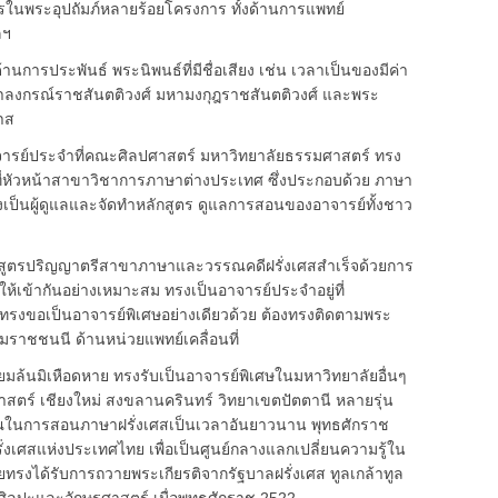
ในพระอุปถัมภ์หลายร้อยโครงการ ทั้งด้านการแพทย์
ลฯ
ประพันธ์ พระนิพนธ์ที่มีชื่อเสียง เช่น เวลาเป็นของมีค่า
 จุฬาลงกรณ์ราชสันตติวงศ์ มหามงกุฎราชสันตติวงศ์ และพระ
พาส
ย์ประจำที่คณะศิลปศาสตร์ มหาวิทยาลัยธรรมศาสตร์ ทรง
หัวหน้าสาขาวิชาการภาษาต่างประเทศ ซึ่งประกอบด้วย ภาษา
 ทรงเป็นผู้ดูแลและจัดทำหลักสูตร ดูแลการสอนของอาจารย์ทั้งชาว
ตรปริญญาตรีสาขาภาษาและวรรณคดีฝรั่งเศสสำเร็จด้วยการ
เข้ากันอย่างเหมาะสม ทรงเป็นอาจารย์ประจำอยู่ที่
งทรงขอเป็นอาจารย์พิเศษอย่างเดียวด้วย ต้องทรงติดตามพระ
าชชนนี ด้านหน่วยแพทย์เคลื่อนที่
้นมิเหือดหาย ทรงรับเป็นอาจารย์พิเศษในมหาวิทยาลัยอื่นๆ
าสตร์ เชียงใหม่ สงขลานครินทร์ วิทยาเขตปัตตานี หลายรุ่น
นการสอนภาษาฝรั่งเศสเป็นเวลาอันยาวนาน พุทธศักราช
่งเศสแห่งประเทศไทย เพื่อเป็นศูนย์กลางแลกเปลี่ยนความรู้ใน
ทรงได้รับการถวายพระเกียรติจากรัฐบาลฝรั่งเศส ทูลเกล้าทูล