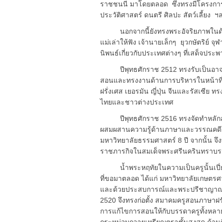
ราชชนนี มาโดยตลอด ซึ่งทรงมีโครงการ
ประวัติศาสตร์ ดนตรี ศิลปะ สัตว์เลี้ยง ฯ
นอกจากนี้ยังทรงพระอัจริยภาพในด้านการ
แม่เล่าให้ฟัง เจ้านายเล็กๆ ยุวกษัตริย์
นิพนธ์เกี่ยวกับประเทศต่างๆ ที่เสด็จประ
ปีพุทธศักราช 2512 ทรงรับเป็นอาจาร
สอนและทรงงานด้านการบริหารในหน้าที่
ฝรั่งเศส เยอรมัน ญี่ปุ่น จีนและรัสเซีย
ไทยและชาวต่างประเทศ
ปีพุทธศักราช 2516 ทรงจัดทำหลักสู
ผสมผสานความรู้ด้านภาษาและวรรณคดีให้
มหาวิทยาลัยธรรมศาสตร์ 8 ปี จากนั้น จึ
ราชภารกิจในสมเด็จพระศรีนครินทราบรมร
น้ำพระหฤทัยในความเป็นครูนั้นเปี่ยมล
ที่ขอมาตลอด ได้แก่ มหาวิทยาลัยเกษตรศ
และด้วยประสบการณ์และพระปรีชาญาณใ
2520 จึงทรงก่อตั้ง สมาคมครูสอนภาษาฝรั
การแก้ไขการสอนให้กับบรรดาครูทั้งหลาย