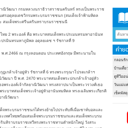
ยาณิวัฒนา กรมหลวงนราธิวาสราชนครินทร์ ทรงเป็นพระราช
เบศรอดุลยเดชวิกรมพระบรมราชชนก (สมเด็จเจ้าฟ้ามหิดล
ะ สมเด็จพระศรีนครินทราบรมราชชนนี
ทย 2 พระองค์ คือ พระบาทสมเด็จพระปรเมนทรมหาอานันท
ปรมินทรมหาภูมิพล อดุลยเดช ฯ รัชกาลที่ 9
คำยอ
ม พ.ศ.2466 ณ กรุงลอนดอน ประเทศอังกฤษ มีพระนามใน
กลอนรัก
บ้านเดี่ย
ล้าเจ้าอยู่หัว รัชกาลที่ 6 ทรงพระกรุณาโปรดเกล้าฯ
ดูทีวีออ
วัฒนา ปี พ.ศ. 2470 พระบาทสมเด็จพระปกเกล้าเจ้าอยู่หัว
เธอพระองค์เจ้ากัลยาณิวัฒนา ทรงสถาปนาเป็นพระวรวงศ์เธอ
วันแม่แห
พระบาทสมเด็จพระเจ้าอยู่หัวอานันทมหิดล ทรงเฉลิมพระเกียรติ
เช็คพัสดุ
ัลยาณิวัฒนา
็จพระบรมราชชนกได้ทรงย้ายไปประทับที่เมื่อเซาท์บอลและ
ลับประเทศไทยพร้อมสมเด็จพระบรมราชชนกและสมเด็จพระบรม
สวรินทิราบรมราชเทวีทรงพระราชทานตำหนักใหญ่ วังสระ