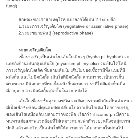
fungi)
ลักษณะของราสาเหตุโรค แบ่งออกได้เป็น 2 ระยะ คือ
1.ระยะการเจริญเติบโต (vegetative or assimilative phase)
2.ระยะขยายพันธุ์ (reproductive phase)
ระยะเจริญเติบโต
เชื้อราเจริญเป็นเส้นใย เส้นใยเดี่ยวๆ (hypha pl. hyphae) จะ
แตกกิ่งก้านเป็นกลุ่มเส้นใย (mycelium pl. mycelia) จนเป็นโคโลนี
การเจริญเติบโตเกิด ที่ปลายเส้นใย เส้นใยของเชื้อรามีทั้ง แบบที่มี
ผนังกั้น และไม่มีผนังกั้น เส้นใยที่มีผนังกั้น ส่วนมากจะเป็นการกั้น
ตามขวาง มีน้อยมากที่พบเห็นผนังกั้นตามยาว ราที่ไม่มีผนังกั้นเมื่อ
มีอายุมาก อาจมีผนังกั้นเกิดขึ้นในภายหลังได้
เส้นใยเชื้อราชั้นสูงบางชนิด จะเกิดการรวมตัวกันเป็นเส้นหนา
มีเนื้อเยื่อซับซ้อน มีคุณสมบัติเปลี่ยนไปจากเส้นใยเดิม โดยการเจริญ
ของเส้นใยเหมือนกับ ปลายรากของพืช เรียกว่า rhizomorph มีความ
ทนทานต่อสภาพแวดล้อมที่ไม่เหมาะสมจะพักตัวระยะหนึ่งจนสู่สภาพ
ปกติ แล้วจะเจริญเป็นเส้นใยที่ให้ความยาว ได้มากมายใหม่ต่อไป
เส้นใยของราสาเหตุโรค เจริญบนผิวพืช หรือภายในพืช โดย