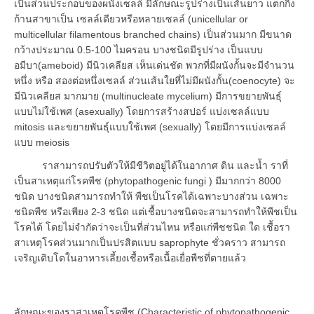
เป็นส่วนประกอบของผนังเซลล์ มีลักษณะรูปร่างเป็นเส้นยาว แตกกิ่ง
ก้านสาขาเป็น เซลล์เดียวหรือหลายเซลล์ (unicellular or
multicellular filamentous branched chains) เป็นส่วนมาก มีขนาด
กว้างประมาณ 0.5-100 ไมครอน บางชนิดมีรูปร่าง เป็นแบบ
อมีบา(ameboid) มีนิวเคลียส เห็นเด่นชัด พวกที่มีผนังกั้นจะมีจำนวน
หนึ่ง หรือ สองต่อหนึ่งเซลล์ ส่วนเส้นใยที่ไม่มีผนังกั้น(coenocyte) จะ
มีนิวเคลียส มากมาย (multinucleate mycelium) มีการขยายพันธุ์
แบบไม่ใช้เพศ (asexually) โดยการสร้างสปอร์ แบ่งเซลล์แบบ
mitosis และขยายพันธุ์แบบใช้เพศ (sexually) โดยมีการแบ่งเซลล์
แบบ meiosis
ราสามารถปรับตัวให้มีชีวิตอยู่ได้ในอากาศ ดิน และน้ำ ราที่
เป็นสาเหตุแก่โรคพืช (phytopathogenic fungi ) มีมากกว่า 8000
ชนิด บางชนิดสามารถทำให้ พืชเป็นโรคได้เฉพาะบางส่วน เฉพาะ
ชนิดพืช หรือเพียง 2-3 ชนิด แต่เชื้อบางชนิดจะสามารถทำให้พืชเป็น
โรคได้ โดยไม่จำกัดว่าจะเป็นที่ส่วนไหน หรือแก่พืชชนิด ใด เชื้อรา
สาเหตุโรคส่วนมากเป็นปรสิตแบบ saprophyte ชั่วคราว สามารถ
เจริญเติบโตในอาหารเลี้ยงเชื้อหรือเนื้อเยื่อพืชที่ตายแล้ว
ลักษณะของราสาเหตุโรคพืช (Characteristic of phytopathogenic