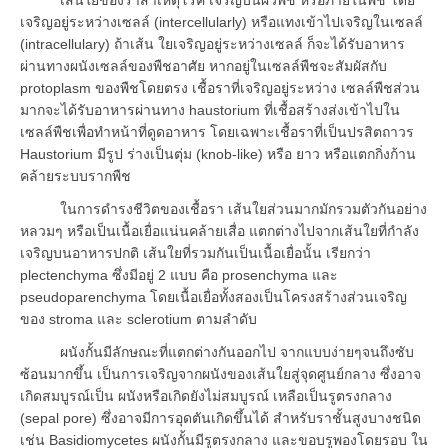
เจริญอยู่ระหว่างเซลล์ (intercellularly) หรือแทงเข้าไปเจริญในเซลล์
(intracellulary) ถ้าเส้น ใยเจริญอยู่ระหว่างเซลล์ ก็จะได้รับอาหาร
ผ่านทางผนังเซลล์ของพืชอาศัย หากอยู่ในเซลล์พืชจะสัมผัสกับ
protoplasm ของพืชโดยตรง เชื้อราที่เจริญอยู่ระหว่าง เซลล์พืชส่วน
มากจะได้รับอาหารผ่านทาง haustorium ที่เชื้อสร้างส่งเข้าไปใน
เซลล์พืชเพื่อทำหน้าที่ดูดอาหาร โดยเฉพาะเชื้อราที่เป็นปรสิตถาวร
Haustorium มีรูป ร่างเป็นตุ่ม (knob-like) หรือ ยาว หรือแตกกิ่งก้าน
คล้ายระบบรากพืช
ในการดำรงชีวิตของเชื้อรา เส้นใยส่วนมากมักรวมตัวกันอย่าง
หลวมๆ หรือเป็นเนื้อเยื่อแน่นคล้ายเสื่อ แตกต่างไปจากเส้นใยที่กำลัง
เจริญบนอาหารปกติ เส้นใยที่รวมกันเป็นเนื้อเยื่อนั้น เรียกว่า
plectenchyma ซึ่งมีอยู่ 2 แบบ คือ prosenchyma และ
pseudoparenchyma โดยเนื้อเยื่อทั้งสองเป็นโครงสร้างส่วนเจริญ
ของ stroma และ sclerotium ตามลำดับ
ผนังกั้นมีลักษณะที่แตกต่างกันออกไป จากแบบง่ายๆจนถึงซับ
ซ้อนมากขึ้น เป็นการเจริญจากผนังของเส้นใยสู่จุดศูนย์กลาง ซึ่งอาจ
เกิดสมบูรณ์เป็น ผนังหรือเกิดยังไม่สมบูรณ์ เหลือเป็นรูตรงกลาง
(sepal pore) ซึ่งอาจมีการอุดตันเกิดขึ้นได้ สำหรับราชั้นสูงบางชนิด
เช่น Basidiomycetes ผนังกั้นมีรูตรงกลาง และขอบรูพองโดยรอบ ใน