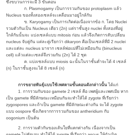
ซึ่งขบวนการจะมี 3 ขั้นตอน
ก. Plasmogamy เป็นการรวมกันของ protoplasm แล้ว
Nucleus ของทั้งสองเซลล์จะเคลื่อนมาอยู่ใกล้กัน
ข. Karyogamy เป็นการเกิดต่อเนื่องจากข้อ ก. โดย Nuclei
รวมตัวกันเป็น Nucleus เดียว (2n) แต่ราชั้นสูง nuclei ทั้งสองที่อยู่
ใกล้กันนั้นจะ แบ่งเซลล์แบบ mitosis ก่อน แล้วจึงเกิดการสับเปลี่ยน
nucleus จับคู่กัน แต่ละคู่เรียกว่า dikaryon คือเป็นเซลล์ที่มี 2 nuclei
และแต่ละ nucleus มาจาก เซลล์พ่อแม่ที่ไม่เหมือนกัน (binucleus
cell) แล้วแต่ละเซลล์จึงรวมกัน (2n) ได้ 2 ชุด
ค. แบ่งเซลล์แบบ miosis ฉะนั้นในราชั้นต่ำจะได้ 4 เซลล์
(n) ในราชั้นสูงจะได้ 8 เซลล์ (n)
การขยายพันธุ์แบบใช้เพศตามขั้นตอนดังกล่าวนั้น
ได้แก่
1. การรวมกันของ gamete 2 เซลล์ คือ เพศผู้และเพศเมีย หาก
เป็น gamete ที่มีลักษณะเหมือนกันจะทำให้ได้ zygote ที่เรียกว่า
zygospores และถ้าเป็น gamete ที่มีลักษณะต่างกัน จะได้ zygote
แบบ oospore ซึ่งเกิดจากการรวมกันของ antheridium กับ
oogonium เป็นต้น
2. การรวมตัวกันของเส้นใยที่แตกต่างกัน เนื่องจากเป็น
gamete ไม่ชัดเจน ทำให้ได้ zygote ที่เรียกว่า ascus ให้กำเนิด