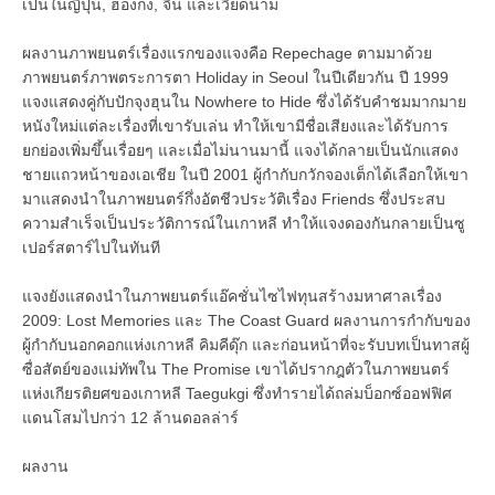
เป็นในญี่ปุ่น, ฮ่องกง, จีน และเวียดนาม
ผลงานภาพยนตร์เรื่องแรกของแจงคือ Repechage ตามมาด้วย
ภาพยนตร์ภาพตระการตา Holiday in Seoul ในปีเดียวกัน ปี 1999
แจงแสดงคู่กับปักจุงฮุนใน Nowhere to Hide ซึ่งได้รับคำชมมากมาย
หนังใหม่แต่ละเรื่องที่เขารับเล่น ทำให้เขามีชื่อเสียงและได้รับการ
ยกย่องเพิ่มขึ้นเรื่อยๆ และเมื่อไม่นานมานี้ แจงได้กลายเป็นนักแสดง
ชายแถวหน้าของเอเชีย ในปี 2001 ผู้กำกับกวักจองเต็กได้เลือกให้เขา
มาแสดงนำในภาพยนตร์กึ่งอัตชีวประวัติเรื่อง Friends ซึ่งประสบ
ความสำเร็จเป็นประวัติการณ์ในเกาหลี ทำให้แจงดองกันกลายเป็นซู
เปอร์สตาร์ไปในทันที
แจงยังแสดงนำในภาพยนตร์แอ๊คชั่นไซไฟทุนสร้างมหาศาลเรื่อง
2009: Lost Memories และ The Coast Guard ผลงานการกำกับของ
ผู้กำกับนอกคอกแห่งเกาหลี คิมคีดุ๊ก และก่อนหน้าที่จะรับบทเป็นทาสผู้
ซื่อสัตย์ของแม่ทัพใน The Promise เขาได้ปรากฎตัวในภาพยนตร์
แห่งเกียรติยศของเกาหลี Taegukgi ซึ่งทำรายได้ถล่มบ็อกซ์ออฟฟิศ
แดนโสมไปกว่า 12 ล้านดอลล่าร์
ผลงาน