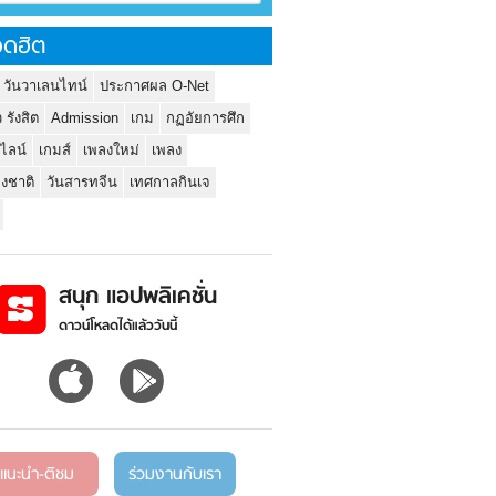
ดฮิต
 วันวาเลนไทน์
ประกาศผล O-Net
ว รังสิต
Admission
เกม
กฏอัยการศึก
นไลน์
เกมส์
เพลงใหม่
เพลง
่งชาติ
วันสารทจีน
เทศกาลกินเจ
สนุก แอปพลิเคชั่น
ดาวน์โหลดได้แล้ววันนี้
แนะนำ-ติชม
ร่วมงานกับเรา