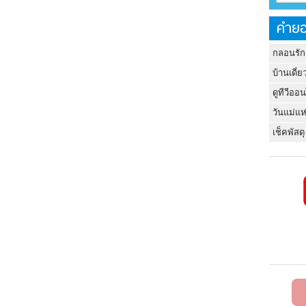
คำยอ
กลอนรัก
บ้านเดี่ย
ดูทีวีออ
วันแม่แห
เช็คพัสดุ