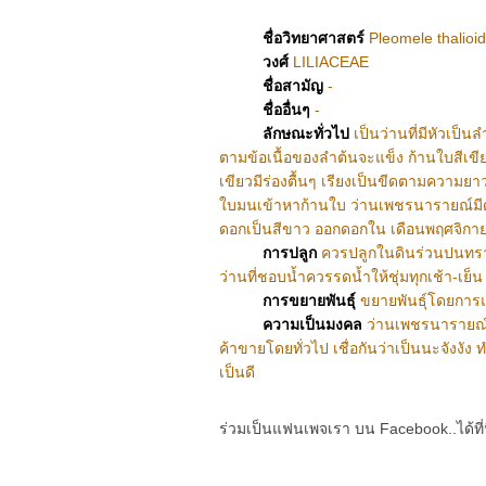
ชื่อวิทยาศาสตร์
Pleomele thalioid
วงศ์
LILIACEAE
ชื่อสามัญ
-
ชื่ออื่นๆ
-
ลักษณะทั่วไป
เป็นว่านที่มีหัวเป
ตามข้อเนื้อของลำต้นจะแข็ง ก้านใบสีเข
เขียวมีร่องตื้นๆ เรียงเป็นขีดตามความย
ใบมนเข้าหาก้านใบ ว่านเพชรนารายณ์มีดอ
ดอกเป็นสีขาว ออกดอกใน เดือนพฤศจิกา
การปลูก
ควรปลูกในดินร่วนปนทรายเ
ว่านที่ชอบน้ำควรรดน้ำให้ชุ่มทุกเช้า-เ
การขยายพันธุ์
ขยายพันธุ์โดยการ
ความเป็นมงคล
ว่านเพชรนารายณ์เ
ค้าขายโดยทั่วไป เชื่อกันว่าเป็นนะจังงัง 
เป็นดี
ร่วมเป็นแฟนเพจเรา บน Facebook..ได้ที่น