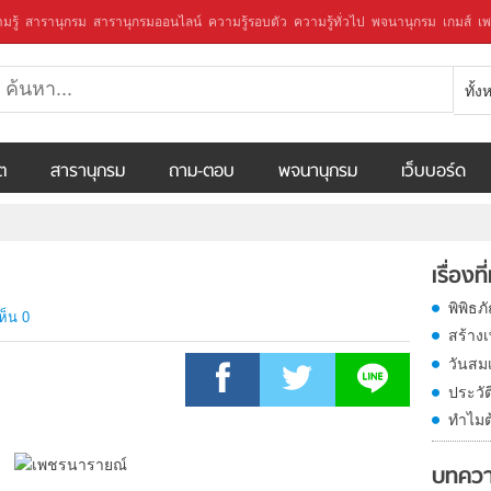
มรู้
สารานุกรม
สารานุกรมออนไลน์
ความรู้รอบตัว
ความรู้ทั่วไป
พจนานุกรม
เกมส์
เพ
ทั้
ีต
สารานุกรม
ถาม-ตอบ
พจนานุกรม
เว็บบอร์ด
เรื่องที
พิพิธ
ห็น 0
สร้าง
วันสม
ประวั
ทำไมต
บทควา