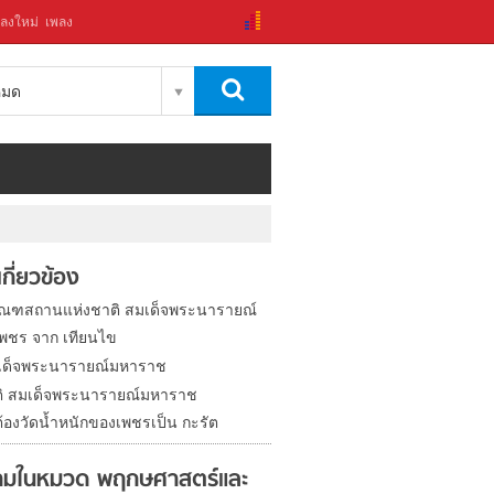
ลงใหม่
เพลง
งหมด
่เกี่ยวข้อง
ภัณฑสถานแห่งชาติ สมเด็จพระนารายณ์
เพชร จาก เทียนไข
เด็จพระนารายณ์มหาราช
ติ สมเด็จพระนารายณ์มหาราช
้องวัดน้ำหนักของเพชรเป็น กะรัต
มในหมวด พฤกษศาสตร์และ