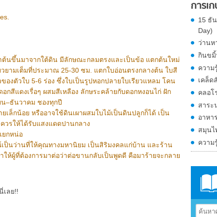
การเก
es.
15 ธั
Day)
ว่านห
กินขมิ
็นลำต้นขึ้นมาจากใต้ดิน มีลักษณะกลมตรงและเป็นข้อ แตกต้นใหม่
ความรู
ียวยามเต็มที่ประมาณ 25-30 ซม. แตกใบอ่อนตรงกลางต้น ใบสี
เคล็ด
าวของตัวใบ 5-6 ร่อง ซึ่งใบเป็นรูปหอกปลายใบเรียวแหลม โคน
กสีแดงเรื่อๆ ผสมสีเหลือง ลักษระคล้ายกับดอกหงอนไก่ ฝัก
คลอโร
ยน–ธันวาคม ชองทุกปี
สาระน่
ล็กน้อย หรืออาจใช้ดินเผาผสมใบไม้เป็นดินปลูกก็ได้ เป็น
อาหาร
ย็น ควรให้ได้รับแสงแดดปานกลาง
สมุนไ
แยกหน่อ
ความรู
ป็นว่านที่ให้คุณทางมหานิยม เป็นสิริมงคลแก่บ้าน และร้าน
ทำให้ผู้ที่ต้องการมาต่อว่าต่อขานกลับเป็นพูดดี คือมาร้ายจะกลาย
ี่เลย!!