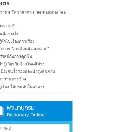
ษตร
นวาคม วันชาสากล (International Tea
างจระเข้
้นดีอย่างไร
้ทั่วไปเรื่องดาวเรือง
ลับการ "ลบเลือนผิวแตกลาย"
ฟิลด์กับการดูดซึม
ารู้เกี่ยวกับข้าวโพดสีม่วง
ป้องกันริ้วรอยและบำรุงสุขภาพ
พรว่านหางช้าง
้เรื่อง ไม้ประดับในอาคาร
พจนานุกรม
Dictionary Online