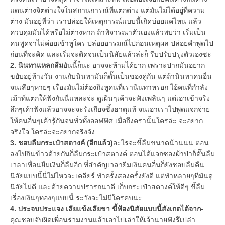
แดนต่างจิตต่างใจในสถานการณ์ที่แตกต่าง แต่มันไม่ได้อยู่ที่ความ
ต่าง มันอยู่ที่ว่า เราปล่อยให้เหตุการณ์แบบนี้เกิดบ่อยแค่ไหน แล้ว
ควบคุมมันได้หรือไม่ต่างหาก ถ้าพิจารณาตัวเองแล้วพบว่า เริ่มเป็น
คนพูดจาไม่ค่อยเข้าหูใคร ปล่อยอารมณ์ไปก่อนเหตุผล ปล่อยคำพูดไป
ก่อนที่จะคิด และเริ่มจะติดจนเป็นนิสัยแล้วล่ะก็ รีบปรับปรุงตัวเองซะ
2. นินทาแหลกลืม
อันนี้ก็นะ อาจจะห้ามได้ยาก เพราะปากมันอยาก
ขยับอยู่ท้างวัน งานกับนินทามันก็ดั๊นเป็นของคู่กัน แต่ถ้านินทาคนอื่น
จนเสียๆหายๆ เรื่องมันไม่ต้องถึงหูคนที่เรานินทาหรอก ไอ้คนที่กำลัง
เม้าท์แตกให้ฟังกันนี่แหละจ่ะ ดูเผินๆเค้าจะฟังเพลินๆ แต่เอาเข้าจริง
ลึกๆเค้าฟังแล้วอาจจะจะรังเกียจซึ้งธาตุแท้ จนเอาเราไปพูดแจกจ่าย
ให้คนอื่นๆเค้ารู้กันจนทั่วทั้งออฟฟิศ เมื่อถึงครานั้นใครล่ะ จะอยาก
จริงใจ ใครล่ะจะอยากจริงจัง
3. ชอบลืมกระเป๋าสตางค์ (อีกแล้ว)
อะไรจะขี้ลืมขนาดน้านนน ตอน
ลงไปกินข้าวด้วยกันก็ลืมกระเป๋าสตางค์ ตอนได้แจกซองผ้าป่าก็ดั๊นลืม
เวลาเพื่อนยืมเงินก็ลืมอีก ที่สำคัญเวลายืมเงินคนอื่นก็ยังชอบลืมคืน
นิสัยแบบนี้นี่ไม่ไหวจะเคลียร์ ทำครั้งสองครั้งยังดี แต่ทำหลายๆทีมันดู
นิสัยไม่ดี และด้วยความปรารถนาดี เก็บกระเป๋าสตางค์ให้ดีๆ ขี้ลืม
เรื่องเงินๆทองๆแบบนี้ ระวังจะไม่มีใครคบนะ
4. ประจบประแจง เลียแข้งเลียขา ขี้ฟ้อง
นิสัยแบบนี้สังเกตได้จาก
-
คุณชอบจับผิดเพื่อนร่วมงานแล้วเอาไปเล่าให้เจ้านายฟังรึเปล่า