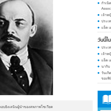
กำเนิ
Assoc
เจ้าหญ
ประเท
แจ็ค เ
วันนี้
ประเท
เจ้าหญ
แจ็ค เ
นากิบ 
วันเก
ของฟิล
 ลอบยิงเลนินผู้นำของสหภาพโซเวียต