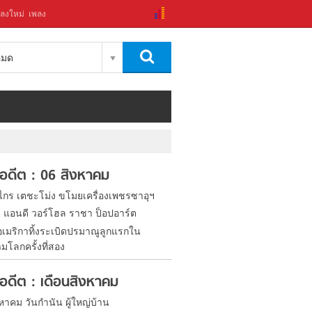
ลงใหม่
เพลง
งหมด
ในอดีต : 06 สิงหาคม
งไกร เตชะโม่ง ขโมยเครื่องเพชรซาอุฯ
ิด แอนดี วอร์โฮล ราชา ป็อปอาร์ต
อเมริกาทิ้งระเบิดปรมาณูลูกแรกใน
มโลกครั้งที่สอง
ในอดีต : เดือนสิงหาคม
หาคม วันกำนัน ผู้ใหญ่บ้าน