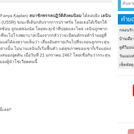
Fanya Kaplan)
สมาชิกพรรคปฏิวัติสังคมนิยม
ได้ลอบยิง
เลนิน
คำยอ
ต
(USSR) ขณะที่เดินกลับจากการปราศรัย โดยเธอได้เรียกให้
ัดซ้อน ถูกแค่สองนัด โดยทะลุเข้าที่ปอดและไหล่ เลนินถูกพาก
กลอนรัก
ที่จะไปโรงพยาบาลเนื่องจากกลัวว่าจะมีคนดักรอทำร้ายอยู่ที่
บ้านเดี่ย
ต่ได้ลงความเห็นว่า เสี่ยงอันตรายเกินไปที่จะถอนลูกกระสุน
ดูทีวีออ
างนั้น ไม่นานเลนินก็เริ่มฟื้นตัว แต่สุขภาพของเขาก็เริ่มแย่ลง
ยงสมองอุดตัน เมื่อวันที่ 21 มกราคม 2467 โดยเชื่อกันว่ากระสุน
วันแม่แห
ตของผู้นำโซเวียตคนนี้
เช็คพัสดุ
ี่เลย!!