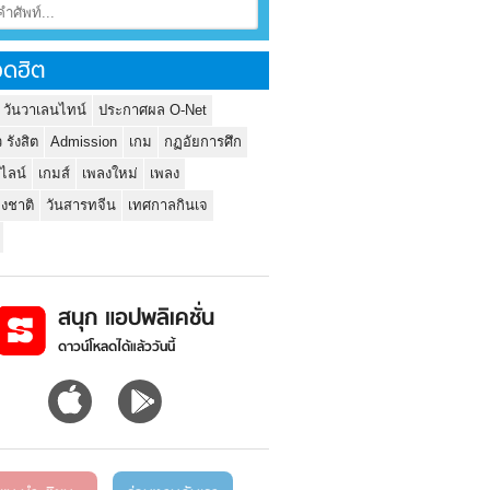
ดฮิต
 วันวาเลนไทน์
ประกาศผล O-Net
ว รังสิต
Admission
เกม
กฏอัยการศึก
นไลน์
เกมส์
เพลงใหม่
เพลง
่งชาติ
วันสารทจีน
เทศกาลกินเจ
สนุก แอปพลิเคชั่น
ดาวน์โหลดได้แล้ววันนี้