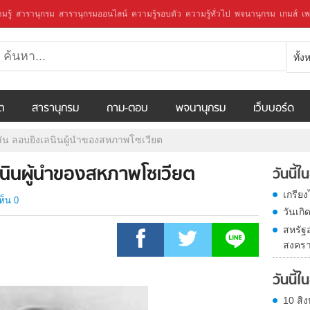
มรู้
สารานุกรม
สารานุกรมออนไลน์
ความรู้รอบตัว
ความรู้ทั่วไป
พจนานุกรม
เกมส์
เพ
ทั้
ีต
สารานุกรม
ถาม-ตอบ
พจนานุกรม
เว็บบอร์ด
ลัน ลอบยิงเลนินผู้นำของสหภาพโซเวียต
ลนินผู้นำของสหภาพโซเวียต
วันนี้
เกรีย
ห็น 0
วันเก
สหรัฐ
สงครา
วันนี้
10 สิง