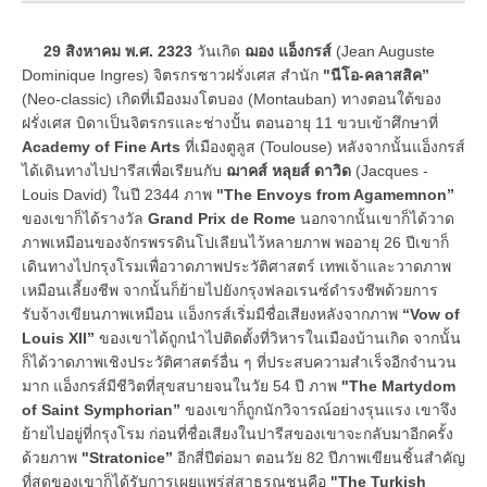
29 สิงหาคม พ.ศ. 2323
วันเกิด
ฌอง แอ็งกรส์
(Jean Auguste
Dominique Ingres) จิตรกรชาวฝรั่งเศส สำนัก
"นีโอ-คลาสสิค”
(Neo-classic) เกิดที่เมืองมงโตบอง (Montauban) ทางตอนใต้ของ
ฝรั่งเศส บิดาเป็นจิตรกรและช่างปั้น ตอนอายุ 11 ขวบเข้าศึกษาที่
Academy of Fine Arts
ที่เมืองตูลูส (Toulouse) หลังจากนั้นแอ็งกรส์
ได้เดินทางไปปารีสเพื่อเรียนกับ
ฌาคส์ หลุยส์ ดาวิด
(Jacques -
Louis David) ในปี 2344 ภาพ
"The Envoys from Agamemnon”
ของเขาก็ได้รางวัล
Grand Prix de Rome
นอกจากนั้นเขาก็ได้วาด
ภาพเหมือนของจักรพรรดินโปเลียนไว้หลายภาพ พออายุ 26 ปีเขาก็
เดินทางไปกรุงโรมเพื่อวาดภาพประวัติศาสตร์ เทพเจ้าและวาดภาพ
เหมือนเลี้ยงชีพ จากนั้นก็ย้ายไปยังกรุงฟลอเรนซ์ดำรงชีพด้วยการ
รับจ้างเขียนภาพเหมือน แอ็งกรส์เริ่มมีชื่อเสียงหลังจากภาพ
“Vow of
Louis Xll”
ของเขาได้ถูกนำไปติดตั้งที่วิหารในเมืองบ้านเกิด จากนั้น
ก็ได้วาดภาพเชิงประวัติศาสตร์อื่น ๆ ที่ประสบความสำเร็จอีกจำนวน
มาก แอ็งกรส์มีชีวิตที่สุขสบายจนในวัย 54 ปี ภาพ
"The Martydom
of Saint Symphorian”
ของเขาก็ถูกนักวิจารณ์อย่างรุนแรง เขาจึง
ย้ายไปอยู่ที่กรุงโรม ก่อนที่ชื่อเสียงในปารีสของเขาจะกลับมาอีกครั้ง
ด้วยภาพ
"Stratonice”
อีกสี่ปีต่อมา ตอนวัย 82 ปีภาพเขียนชิ้นสำคัญ
ที่สุดของเขาก็ได้รับการเผยแพร่สู่สาธรณชนคือ
"The Turkish