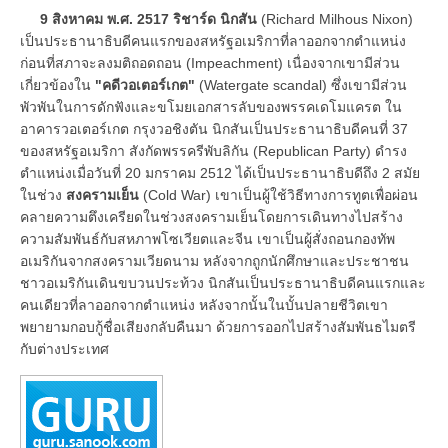
9 สิงหาคม พ.ศ. 2517 ริชาร์ด นิกสัน
(Richard Milhous Nixon)
เป็นประธานาธิบดีคนแรกของสหรัฐอเมริกาที่ลาออกจากตำแหน่ง
ก่อนที่สภาจะลงมติถอดถอน (Impeachment) เนื่องจากเขามีส่วน
เกี่ยวข้องใน
"คดีวอเตอร์เกต"
(Watergate scandal) ซึ่งเขามีส่วน
พัวพันในการดักฟังและขโมยเอกสารลับของพรรคเดโมแครต ใน
อาคารวอเตอร์เกต กรุงวอชิงตัน นิกสันเป็นประธานาธิบดีคนที่ 37
ของสหรัฐอเมริกา สังกัดพรรครีพับลิกัน (Republican Party) ดำรง
ตำแหน่งเมื่อวันที่ 20 มกราคม 2512 ได้เป็นประธานาธิบดีถึง 2 สมัย
ในช่วง
สงครามเย็น
(Cold War) เขาเป็นผู้ใช้วิธีทางการทูตเพื่อผ่อน
คลายความตึงเครียดในช่วงสงครามเย็นโดยการเดินทางไปสร้าง
ความสัมพันธ์กับสหภาพโซเวียตและจีน เขาเป็นผู้สั่งถอนกองทัพ
อเมริกันจากสงครามเวียดนาม หลังจากถูกนักศึกษาและประชาชน
ชาวอเมริกันเดินขบวนประท้วง นิกสันเป็นประธานาธิบดีคนแรกและ
คนเดียวที่ลาออกจากตำแหน่ง หลังจากนั้นในบั้นปลายชีวิตเขา
พยายามกอบกู้ชื่อเสียงกลับคืนมา ด้วยการออกไปสร้างสัมพันธไมตรี
กับต่างประเทศ