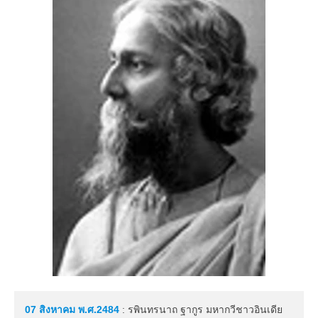
07 สิงหาคม
พ.ศ.2484
: รพินทรนาถ ฐากูร มหากวีชาวอินเดีย