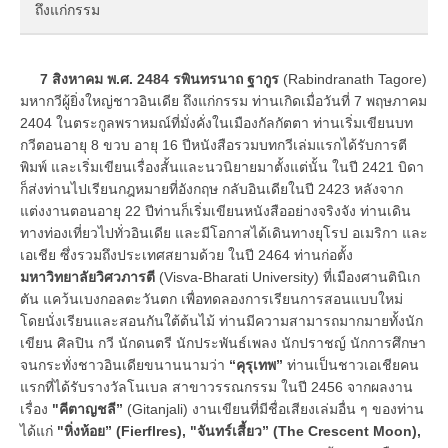
ถึงแก่กรรม
7 สิงหาคม พ.ศ. 2484 รพินทรนาถ ฐากูร
(Rabindranath Tagore)
มหากวีผู้ยิ่งใหญ่ชาวอินเดีย ถึงแก่กรรม ท่านเกิดเมื่อวันที่ 7 พฤษภาคม
2404 ในตระกูลพราหมณ์ที่มั่งคั่งในเมืองกัลกัตตา ท่านเริ่มเขียนบท
กวีตอนอายุ 8 ขวบ อายุ 16 ปีหนังสือรวมบทกวีเล่มแรกได้รับการตี
พิมพ์ และเริ่มเขียนเรื่องสั้นและนวนิยายมาตั้งแต่นั้น ในปี 2421 บิดา
ก็ส่งท่านไปเรียนกฎหมายที่อังกฤษ กลับอินเดียในปี 2423 หลังจาก
แต่งงานตอนอายุ 22 ปีท่านก็เริ่มเขียนหนังสืออย่างจริงจัง ท่านเดิน
ทางท่องเที่ยวไปทั่วอินเดีย และมีโอกาสได้เดินทางยุโรป อเมริกา และ
เอเชีย ซึ่งรวมถึงประเทศสยามด้วย ในปี 2464 ท่านก่อตั้ง
มหาวิทยาลัยวิศวภารตี
(Visva-Bharati University) ที่เมืองศานตินิเก
ตัน แคว้นเบงกอลตะวันตก เพื่อทดลองการเรียนการสอนแบบใหม่
โดยนั่งเรียนและสอนกันใต้ต้นไม้ ท่านมีความสามารถมากมายทั้งนัก
เขียน ศิลปิน กวี นักดนตรี นักประพันธ์เพลง นักปราชญ์ นักการศึกษา
จนกระทั่งชาวอินเดียขนานนามว่า
“คุรุเทพ”
ท่านเป็นชาวเอเชียคน
แรกที่ได้รับรางวัลโนเบล สาขาวรรณกรรม ในปี 2456 จากผลงาน
เรื่อง
"คีตาญชลี”
(Gitanjali) งานเขียนที่มีชื่อเสียงเล่มอื่น ๆ ของท่าน
ได้แก่
"หิ่งห้อย” (Fierflres), "จันทร์เสี้ยว” (The Crescent Moon),