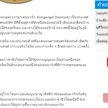
คำยอ
กลอนรัก
nmark) (ภาษาเดนมาร์ก: Kongeriget Danmark) เป็นประเทศ
บ้านเดี่ย
ทศนอร์ดิก มีที่ตั้งอยู่ทางทิศเหนือของเยอรมนี (ดินแดนเพื่อนบ้าน
ดูทีวีออ
ต้ของสวีเดน และทางใต้ของนอร์เวย์ ประเทศนี้จัดอยู่ในภูมิ
้อยู่บนคาบสมุทรสแกนดิเนเวีย
วันแม่แห
เลเหนือ และประกอบด้วยดินแดนบนคาบสมุทรจัตแลนด์ (ติดกับ
เช็คพัสดุ
แลนด์ เกาะบอร์นโฮล์ม และเกาะเล็ก ๆ อีกหลายเกาะ บางครั้ง
บอบราชาธิปไตยภายใต้รัฐธรรมนูญและเป็นส่วนหนึ่งของ
ถือเป็นดินแดนส่วนหนึ่งของเดนมาร์กที่มีการปกครองตนเอง
ดในยุโรป โดยระบอบสมบูรณาญาสิทธิราชของเดนมาร์กเริ่มต้น
้เปลี่ยนแปลงการปกครองมาเป็นระบอบประชาธิปไตยเมื่อปี พ.ศ.
ญฉบับแรกได้ถูกร่างขึ้นราชอาณาจักรเดนมาร์ก