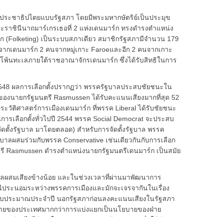
ระชาธิปไตยแบบรัฐสภา โดยมีพระมหากษัตริย์เป็นประมุข
ราชินีนาถมาร์เกรเธอที่ 2 แห่งเดนมาร์ก ทรงดำรงตำแหน่ง
 (Folketing) เป็นระบบสภาเดียว สมาชิกรัฐสภามีจำนวน 179
นจากเดนมาร์ก 2 คนจากหมู่เกาะ Faroeและอีก 2 คนจากเกาะ
ดนโพ้นทะเลภายใต้ราชอาณาจักรเดนมาร์ก ซึ่งได้รับสิทธิในการ
ันธ์ 2548 ผลการเลือกตั้งปรากฏว่า พรรครัฐบาลประสบชัยชนะใน
ำของนายกรัฐมนตรี Rasmussen ได้รับคะแนนเสียงมากที่สุด 52
กในประวัติศาสตร์การเมืองเดนมาร์ก ที่พรรค Liberal ได้รับชัยชนะ
ก่อนการเลือกตั้งทั่วไปปี 2544 พรรค Social Democrat จะประสบ
้จัดตั้งรัฐบาล มาโดยตลอด) สำหรับการจัดตั้งรัฐบาล พรรค
ัฐบาลผสมร่วมกับพรรค Conservative เช่นเดียวกันกับการเลือก
ฐมนตรี Rasmussen ดำรงตำแหน่งนายกรัฐมนตรีเดนมาร์ก เป็นสมัย
บาลผสมเสียงข้างน้อย และในช่วงเวลาที่ผ่านมาพัฒนาการ
ีประนอมระหว่างพรรคการเมืองและมักจะเจรจากันในเรื่อง
ำงบประมาณประจำปี นอกรัฐสภาก่อนลงคะแนนเสียงในรัฐสภา
บายของประเทศมากกว่าการแบ่งแยกเป็นนโยบายของฝ่าย