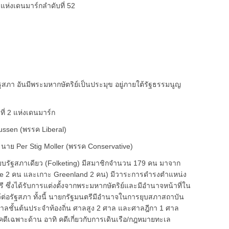
ห่งเดนมาร์กลำดับที่ 52
า อันมีพระมหากษัตริย์เป็นประมุข อยู่ภายใต้รัฐธรรมนูญ
ี่ 2 แห่งเดนมาร์ก
ssen (พรรค Liberal)
นาย Per Stig Moller (พรรค Conservative)
บบรัฐสภาเดียว (Folketing) มีสมาชิกจำนวน 179 คน มาจาก
aroe 2 คน และเกาะ Greenland 2 คน) มีวาระการดำรงตำแหน่ง
ซึ่งได้รับการแต่งตั้งจากพระมหากษัตริย์และมีอำนาจหน้าที่ใน
่อรัฐสภา ทั้งนี้ นายกรัฐมนตรีมีอำนาจในการยุบสภาสถาบัน
ชั้นต้นประจำท้องถิ่น ศาลสูง 2 ศาล และศาลฎีกา 1 ศาล
ดีเฉพาะด้าน อาทิ คดีเกี่ยวกับการเดินเรือ/กฎหมายทะเล