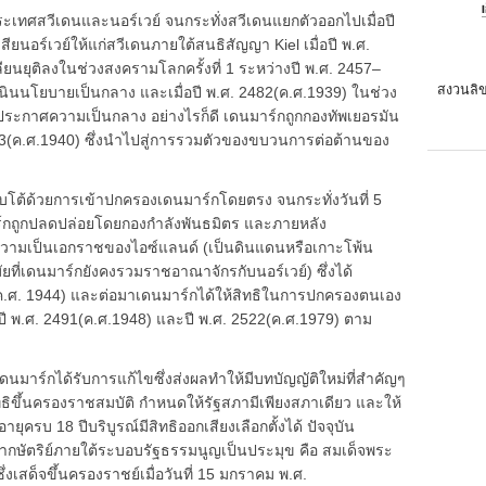
ทศสวีเดนและนอร์เวย์ จนกระทั่งสวีเดนแยกตัวออกไปเมื่อปี
ยนอร์เวย์ให้แก่สวีเดนภายใต้สนธิสัญญา Kiel เมื่อปี พ.ศ.
นยุติลงในช่วงสงครามโลกครั้งที่ 1 ระหว่างปี พ.ศ. 2457–
สงวนลิข
นินนโยบายเป็นกลาง และเมื่อปี พ.ศ. 2482(ค.ศ.1939) ในช่วง
้ประกาศความเป็นกลาง อย่างไรก็ดี เดนมาร์กถูกกองทัพเยอรมัน
2483(ค.ศ.1940) ซึ่งนำไปสู่การรวมตัวของขบวนการต่อต้านของ
โต้ด้วยการเข้าปกครองเดนมาร์กโดยตรง จนกระทั่งวันที่ 5
์กถูกปลดปล่อยโดยกองกำลังพันธมิตร และภายหลัง
งความเป็นเอกราชของไอซ์แลนด์ (เป็นดินแดนหรือเกาะโพ้น
ยที่เดนมาร์กยังคงรวมราชอาณาจักรกับนอร์เวย์) ซึ่งได้
(ค.ศ. 1944) และต่อมาเดนมาร์กได้ให้สิทธิในการปกครองตนเอง
ปี พ.ศ. 2491(ค.ศ.1948) และปี พ.ศ. 2522(ค.ศ.1979) ตาม
นมาร์กได้รับการแก้ไขซึ่งส่งผลทำให้มีบทบัญญัติใหม่ที่สำคัญๆ
สิทธิขึ้นครองราชสมบัติ กำหนดให้รัฐสภามีเพียงสภาเดียว และให้
รบ 18 ปีบริบูรณ์มีสิทธิออกเสียงเลือกตั้งได้ ปัจจุบัน
ษัตริย์ภายใต้ระบอบรัฐธรรมนูญเป็นประมุข คือ สมเด็จพระ
ึ่งเสด็จขึ้นครองราชย์เมื่อวันที่ 15 มกราคม พ.ศ.