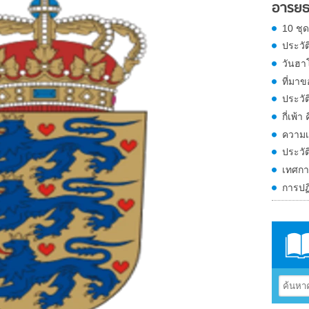
อารย
10 ชุ
ประวั
วันฮา
ที่มาข
ประวัต
กี่เพ้า
ความเ
ประวัต
เทศกา
การปฏิ