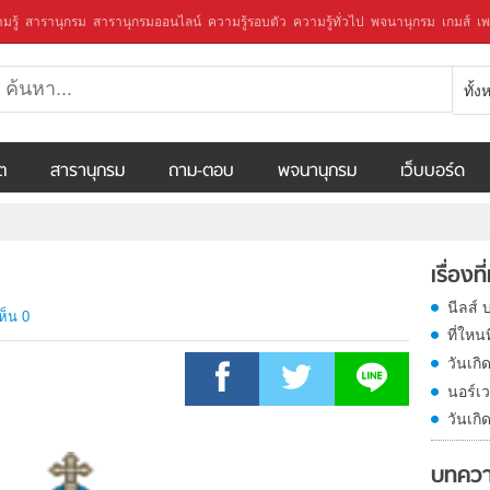
มรู้
สารานุกรม
สารานุกรมออนไลน์
ความรู้รอบตัว
ความรู้ทั่วไป
พจนานุกรม
เกมส์
เพ
ทั้
ีต
สารานุกรม
ถาม-ตอบ
พจนานุกรม
เว็บบอร์ด
เรื่องที
นีลส์ 
ห็น 0
ที่ใหน
วันเกิ
นอร์เว
วันเก
บทควา