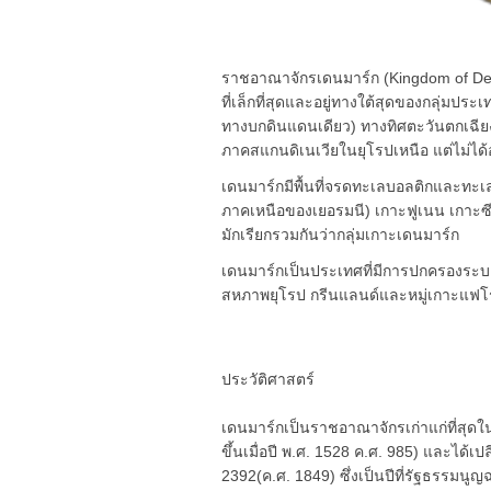
ราชอาณาจักรเดนมาร์ก (Kingdom of De
ที่เล็กที่สุดและอยู่ทางใต้สุดของกลุ่มประเ
ทางบกดินแดนเดียว) ทางทิศตะวันตกเฉียงใ
ภาคสแกนดิเนเวียในยุโรปเหนือ แต่ไม่ได
เดนมาร์กมีพื้นที่จรดทะเลบอลติกและทะ
ภาคเหนือของเยอรมนี) เกาะฟูเนน เกาะซี
มักเรียกรวมกันว่ากลุ่มเกาะเดนมาร์ก
เดนมาร์กเป็นประเทศที่มีการปกครองระ
สหภาพยุโรป กรีนแลนด์และหมู่เกาะแฟโร
ประวัติศาสตร์
เดนมาร์กเป็นราชอาณาจักรเก่าแก่ที่สุ
ขึ้นเมื่อปี พ.ศ. 1528 ค.ศ. 985) และได
2392(ค.ศ. 1849) ซึ่งเป็นปีที่รัฐธรรมนู