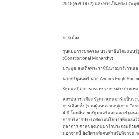
2515(ค.ศ.1972) และทรงเป็นพระประมุขแ
การเมือง
รูปแบบการปกครอง ประชาธิปไตยแบบรัฐสภ
(Constitutional Monarchy)
ประมุข สมเด็จพระราชินีนาถมาร์เกรเธอ ท
นายกรัฐมนตรี นาย Anders Fogh Rasmu
รัฐมนตรีว่าการกระทรวงการต่างประเทศ 
สถาบันการเมือง รัฐสภาเดนมาร์กเป็นระ
การเลือกตั้ง (รวมผู้แทนจากหมู่เกาะ F
4 ปี โดยมีนายกรัฐมนตรีและคณะรัฐมนตรี 
การบริหารประเทศตามนโยบายที่แถลงไว้ต
ตุลาการ ศาลของเดนมาร์กประกอบด้วยศาล
นอกจากนี้ ยังมีศาลพิเศษสำหรับพิจารณาค