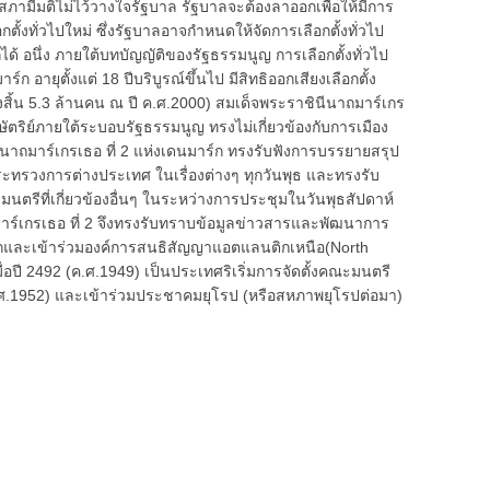
สภามีมติไม่ไว้วางใจรัฐบาล รัฐบาลจะต้องลาออกเพื่อให้มีการ
อกตั้งทั่วไปใหม่ ซึ่งรัฐบาลอาจกำหนดให้จัดการเลือกตั้งทั่วไป
้ อนึ่ง ภายใต้บทบัญญัติของรัฐธรรมนูญ การเลือกตั้งทั่วไป
อายุตั้งแต่ 18 ปีบริบูรณ์ขึ้นไป มีสิทธิออกเสียงเลือกตั้ง
สิ้น 5.3 ล้านคน ณ ปี ค.ศ.2000) สมเด็จพระราชินีนาถมาร์เกร
ัตริย์ภายใต้ระบอบรัฐธรรมนูญ ทรงไม่เกี่ยวข้องกับการเมือง
นาถมาร์เกรเธอ ที่ 2 แห่งเดนมาร์ก ทรงรับฟังการบรรยายสรุป
ทรวงการต่างประเทศ ในเรื่องต่างๆ ทุกวันพุธ และทรงรับ
รีที่เกี่ยวข้องอื่นๆ ในระหว่างการประชุมในวันพุธสัปดาห์
ถมาร์เกรเธอ ที่ 2 จึงทรงรับทราบข้อมูลข่าวสารและพัฒนาการ
ิกและเข้าร่วมองค์การสนธิสัญญาแอตแลนติกเหนือ(North
ื่อปี 2492 (ค.ศ.1949) เป็นประเทศริเริ่มการจัดตั้งคณะมนตรี
 (ค.ศ.1952) และเข้าร่วมประชาคมยุโรป (หรือสหภาพยุโรปต่อมา)