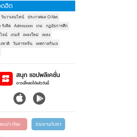
ดฮิต
 วันวาเลนไทน์
ประกาศผล O-Net
ว รังสิต
Admission
เกม
กฏอัยการศึก
นไลน์
เกมส์
เพลงใหม่
เพลง
่งชาติ
วันสารทจีน
เทศกาลกินเจ
สนุก แอปพลิเคชั่น
ดาวน์โหลดได้แล้ววันนี้
แนะนำ-ติชม
ร่วมงานกับเรา