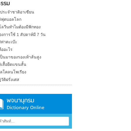
ธรรม
ดประจำชาติอาเซียน
ติฟุตบอลโลก
โลวีนทำไมต้องมีฟักทอง
องการใช้ 1 สัปดาห์มี 7 วัน
ิท่าตะเบ๊ะ
 คืออะไร
ป็นมาของรองเท้าส้นสูง
ิเสื้อยืดแขนสั้น
ลโคลนโพเรียง
วัติฝรั่งเศส
พจนานุกรม
Dictionary Online