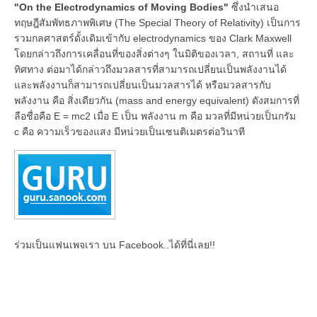
"On the Electrodynamics of Moving Bodies"
ซึ่งนำเสนอ
ทฤษฎีสัมพัทธภาพพิเศษ (The Special Theory of Relativity) เป็นการ
รวมกลศาสตร์ดั้งเดิมเข้ากับ electrodynamics ของ Clark Maxwell
โดยกล่าวถึงการเคลื่อนที่ของสิ่งต่างๆ ในมิติของเวลา, สถานที่ และ
ทิศทาง ต่อมาได้กล่าวถึงมวลสารที่สามารถเปลี่ยนเป็นพลังงานได้
และพลังงานก็สามารถเปลี่ยนเป็นมวลสารได้ หรือมวลสารกับ
พลังงาน คือ สิ่งเดียวกัน (mass and energy equivalent) ดังสมการที่
ลือชื่อคือ E = mc2 เมื่อ E เป็น พลังงาน m คือ มวลที่มีหน่วยเป็นกรัม
c คือ ความเร็วของแสง มีหน่วยเป็นเซนติเมตรต่อวินาที
ร่วมเป็นแฟนเพจเรา บน Facebook..ได้ที่นี่เลย!!