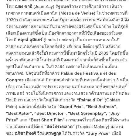
โดย
ฌอง ซาอี
(Jean Zay) รัฐมนตรีกระทรวงศึกษาธิการ เห็นว่า
เทศกาลภาพยนตร์เมืองเวนิส (Mostra de Venise) ในช่วงทศวรรษที่
1930s กำลังถูกแทรกแซงโดยรัฐบาลเผด็จการฟาสซิสม์ของอิตาลี จึง
จัดงานเทศกาลภาพยนตร์นานาชาติของฝรั่งเศสขึ้นมาบ้าง ในที่สุดก็
เลือกเมืองคานส์ซึ่งเป็นเมืองพักตากอากาศที่มีชื่อเสียงของฝรั่งเศส
โดยมี
หลุยส์ ลูมิแยร์
(Louis Lumiere) เป็นประธานคนแรกในปี
2482 แต่เกิดสงครามโลกครั้งที่ 2 เสียก่อน จึงต้องยุติไว้ หลังจาก
สงครามสงบแล้วจึงรื้อโครงการนี้ขึ้นมาอีกครั้งในปี 2489 โดยจัดขึ้น
ครั้งแรกที่บ่อนกาสิโนเก่าแก่ที่เมืองคานส์ จากนั้นก็จัดขึ้นเป็นประจำ
ทุกปีในเดือนกันยายน ในปี 2494 เทศกาลได้เลื่อนมาเป็นเดือน
พฤษภาคม ปัจจุบันจัดที่อาคาร
Palais des Festivals et des
Congres
เมืองคานส์ มีภาพยนต์เข้าฉายที่เทศกาลนี้แล้วกว่า 3 หมื่น
เรื่อง ภายในงานมีการประกวดภาพยนตร์ และตลาดซื้อขายลิขสิทธิ์
ภาพยนตร์ รวมไปถึงนิทรรศการและงานเสวนาด้านภาพยนตร์ แต่ละ
ปีจะมีการมอบรางวัลใหญ่ได้แก่ รางวัล
“Palme d’Or”
(Golden
Palm) นอกจากนี้ยังมีรางวัล
“Grand Prix”, “Best Actress”,
“Best Actor”, “Best Director”, “Best Screenplay”, “Jury
Prize”
และ
“Best Short Film”
ภาพยนตร์ไทยเรื่องเดียวที่ได้รางวัล
จากเมืองคานส์ได้แก่
"สัตว์ประหลาด”
(Tropical Malady) ผลงาน
ของ
อภิชาติพงศ์ วีระเศรษฐกุล
ได้รับรางวัล
“Jury Prize"
เมื่อปี