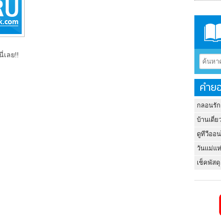
ี่เลย!!
คำยอ
กลอนรัก
บ้านเดี่ย
ดูทีวีออ
วันแม่แห
เช็คพัสดุ