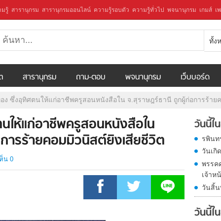
มรู้
สารานุกรม
สารานุกรมออนไลน์
ความรู้รอบตัว
ความรู้ทั่วไป
พจนานุกรม
เกมส์
เพ
ทั้
ีต
สารานุกรม
ถาม-ตอบ
พจนานุกรม
เว็บบอร์ด
ง ซึ่งอุทิศตนให้แก่อาชีพครูสอนหนังสือใน จ.สุราษฎร์ธานี ถูกผู้ก่อการร้ายคอ
ตนให้แก่อาชีพครูสอนหนังสือใน
วันนี้
่อการร้ายคอมมิวนิสต์ยิงเสียชีวิต
รพินท
วันเก
ห็น 0
พรรคค
เจ้าหน
วันสิ้
วันนี้