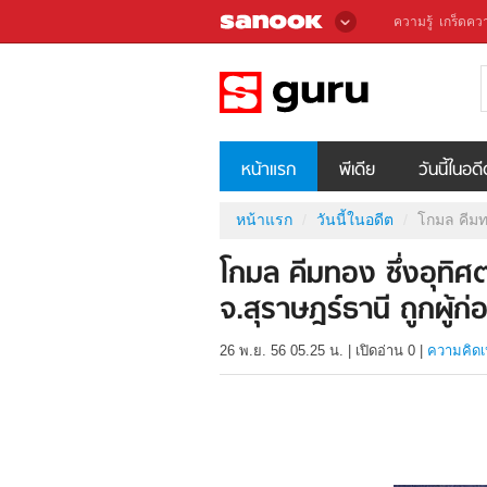
ความรู้
เกร็ดควา
หน้าแรก
พีเดีย
วันนี้ในอด
หน้าแรก
วันนี้ในอดีต
โกมล คีมทอ
โกมล คีมทอง ซึ่งอุทิศ
จ.สุราษฎร์ธานี ถูกผู้ก
26 พ.ย. 56 05.25 น.
|
เปิดอ่าน
0
|
ความคิดเ