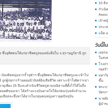
10 สิง
กำเนิ
Assoc
เจ้าหญ
ประเท
แจ็ค เ
วันนี้
เยอรมน
 ซึ่งอุทิศตนให้แก่อาชีพครูสอนหนังสือใน จ.สุราษฎร์ธานี ถูก
ในสงค
โรงถ่า
ก่อสร้
บัณฑิตหนุ่มจากรั้วจุฬาฯ ซึ่งอุทิศตนให้แก่อาชีพครูและเข้าไป
มหาวิ
ถูกผู้ก่อการร้ายคอมมิวนิสต์ยิงเสียชีวิต เพราะเข้าใจผิดว่าเขา
ขึ้น
ุเพียง 25 ปีและดำเนินชีวิตครูตามปณิธานที่ตั้งไว้ได้ไม่ถึง
พระบาท
ุดมคติของเขา ได้สร้างแรงบันดาลใจให้แก่คนรุ่นหลังจำนวน
บัตรก
เสียสละซึ่งหาได้ยากในกลุ่มคนหนุ่มสาวยุคปัจจุบัน
นายยัส
ผู้นำ