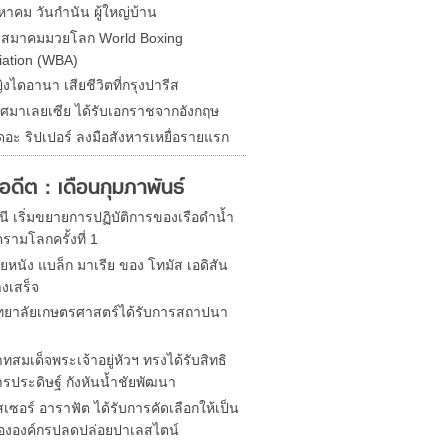
หาคม วันกำนัน ผู้ใหญ่บ้าน
ดสมาคมมวยโลก World Boxing
iation (WBA)
ิงไดอานา เสียชีวิตที่กรุงปารีส
ศมาเลยเซีย ได้รับเอกราชจากอังกฤษ
ดอะ ริปเปอร์ ลงมือสังหารเหยื่อรายแรก
ในอดีต : เดือนกุมภาพันธ์
ี เริ่มขยายการปฏิบัติการของเรือดำน้ำ
รามโลกครั้งที่ 1
ยหนัง แบล็ก มาเรีย ของ โทมัส เอดิสัน
างเสร็จ
ทยาลัยเกษตรศาสตร์ได้รับการสถาปนา
สมเด็จพระเจ้าอยู่หัวฯ ทรงได้รับสิทธิ
ารประดิษฐ์ กังหันน้ำชัยพัฒนา
เซอร์ อาราฟัต ได้รับการคัดเลือกให้เป็น
ขององค์กรปลดปล่อยปาเลสไตน์