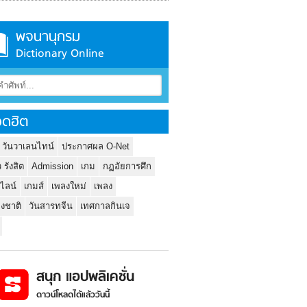
พจนานุกรม
Dictionary Online
ดฮิต
 วันวาเลนไทน์
ประกาศผล O-Net
ว รังสิต
Admission
เกม
กฏอัยการศึก
นไลน์
เกมส์
เพลงใหม่
เพลง
่งชาติ
วันสารทจีน
เทศกาลกินเจ
สนุก แอปพลิเคชั่น
ดาวน์โหลดได้แล้ววันนี้