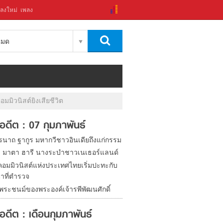
ลงใหม่
เพลง
งหมด
มมิวนิสต์ยิงเสียชีวิต
ในอดีต : 07 กุมภาพันธ์
รนาถ ฐากูร มหากวีชาวอินเดียถึงแก่กรรม
ิด มาตา ฮารี นางระบำชาวเนเธอร์แลนด์
อมมิวนิสต์แห่งประเทศไทยเริ่มปะทะกับ
้าที่ตำรวจ
นพระชนม์ของพระองค์เจ้ารพีพัฒนศักดิ์
ในอดีต : เดือนกุมภาพันธ์