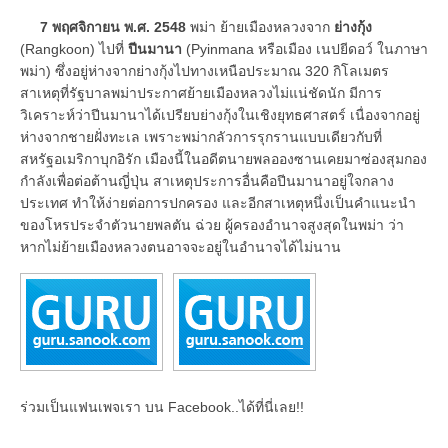
7 พฤศจิกายน พ.ศ. 2548
พม่า ย้ายเมืองหลวงจาก
ย่างกุ้ง
(Rangkoon) ไปที่
ปีนมานา
(Pyinmana หรือเมือง เนปยีดอว์ ในภาษา
พม่า) ซึ่งอยู่ห่างจากย่างกุ้งไปทางเหนือประมาณ 320 กิโลเมตร
สาเหตุที่รัฐบาลพม่าประกาศย้ายเมืองหลวงไม่แน่ชัดนัก มีการ
วิเคราะห์ว่าปีนมานาได้เปรียบย่างกุ้งในเชิงยุทธศาสตร์ เนื่องจากอยู่
ห่างจากชายฝั่งทะเล เพราะพม่ากลัวการรุกรานแบบเดียวกับที่
สหรัฐอเมริกาบุกอิรัก เมืองนี้ในอดีตนายพลอองซานเคยมาซ่องสุมกอง
กำลังเพื่อต่อต้านญี่ปุ่น สาเหตุประการอื่นคือปีนมานาอยู่ใจกลาง
ประเทศ ทำให้ง่ายต่อการปกครอง และอีกสาเหตุหนึ่งเป็นคำแนะนำ
ของโหรประจำตัวนายพลตัน ฉ่วย ผู้ครองอำนาจสูงสุดในพม่า ว่า
หากไม่ย้ายเมืองหลวงตนอาจจะอยู่ในอำนาจได้ไม่นาน
ร่วมเป็นแฟนเพจเรา บน Facebook..ได้ที่นี่เลย!!