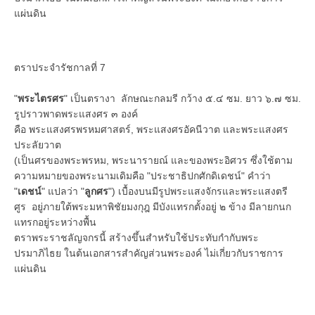
แผ่นดิน
ตราประจำรัชกาลที่ 7
"
พระไตรศร
" เป็นตรางา ลักษณะกลมรี กว้าง ๕.๔ ซม. ยาว ๖.๗ ซม.
รูปราวพาดพระแสงศร ๓ องค์
คือ พระแสงศรพรหมศาสตร์, พระแสงศรอัคนีวาต และพระแสงศร
ประลัยวาต
(เป็นศรของพระพรหม, พระนารายณ์ และของพระอิศวร ซึ่งใช้ตาม
ความหมายของพระนามเดิมคือ "ประชาธิปกศักดิเดชน์" คำว่า
"
เดชน์
" แปลว่า "
ลูกศร
") เบื้องบนมีรูปพระแสงจักรและพระแสงตรี
ศูร อยู่ภายใต้พระมหาพิชัยมงกุฎ มีบังแทรกตั้งอยู่ ๒ ข้าง มีลายกนก
แทรกอยู่ระหว่างพื้น
ตราพระราชลัญจกรนี้ สร้างขึ้นสำหรับใช้ประทับกำกับพระ
ปรมาภิไธย ในต้นเอกสารสำคัญส่วนพระองค์ ไม่เกี่ยวกับราชการ
แผ่นดิน