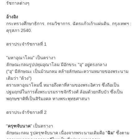
รัชกาลต่างๆ
อ้างอิง
กระทรวงศึกษาธิการ. กรมวิชาการ. ฉัตรแก้วเก้าแผ่นดิน. กรุงเทพฯ :
คุรุสภา 2540.
ตราประจำรัชกาลที่ 1
"มหาอุณาโลม" เป็นตรางา
ลักษณะกลมรูปปทุมอุณาโลม มีอักขระ "อุ" อยู่ตรงกลาง
("อุ" มีลักษณะ เป็นม้วนกลม คล้ายลักษณะความหมายของพระนาม
เดิมว่า "ด้วง")
ตรามหาอุณาโลมนี้ หมายถึงตาที่สามของพระอิศวร ซึ่งถือเป็น
ปฐมฤกษ์ในการตั้งพระบรมราชจักรีวงศ์ ล้อมด้วยกลีบบัว ซึ่งเป็น
พฤกษชาติที่เป็นสิริมงคล ทางพระพุทธศาสนา
ตราประจำรัชกาลที่ 2
"
ครุฑจับนาค
" เป็นตรางา
ลักษณะกลม รูปครุฑจับนาค เนื่องจากพระนามเดิมคือ "
ฉิม
" ซึ่งตาม