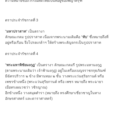
ความหมายของวรรณคดีไทยเป็นที่อยู่ของพญาครุฑ
ตราประจำรัชกาลที่ 3
"
มหาปราสาท
" เป็นตรางา
ลักษณะกลม รูปปราสาท เนื่องจากพระนามเดิมคือ "
ทับ
" ซึ่งหมายถึงที่
อยู่หรือเรือน จึงโปรดเกล้าฯ ให้สร้างพระลัญจกรเป็นรูปปราสาท
ตราประจำรัชกาลที่ 4
"
พระมหาพิชัยมงกุฎ
" เป็นตรางา ลักษณะกลมรี รูปพระมหามงกุฎ
(ตามพระนามเดิมว่า เจ้าฟ้ามงกุฎ) อยู่ในเครื่องเบญจราชกกุธภัณฑ์
มีฉัตรปริวาร ๒ ข้าง มีพานทอง ๒ ชั้น วางพระแว่นสุริยกานต์ หรือ
เพชรข้างหนึ่ง (พระแว่นสุริยกานต์ หรือ เพชร หมายถึง พระฉายา
เมื่อทรงผนวชว่า วชิรญาณ)
อีกข้างหนึ่ง วางสมุดตำรา (หมายถึง ทรงศึกษาเชี่ยวชาญในทาง
อักษรศาสตร์ และดาราศาสตร์)