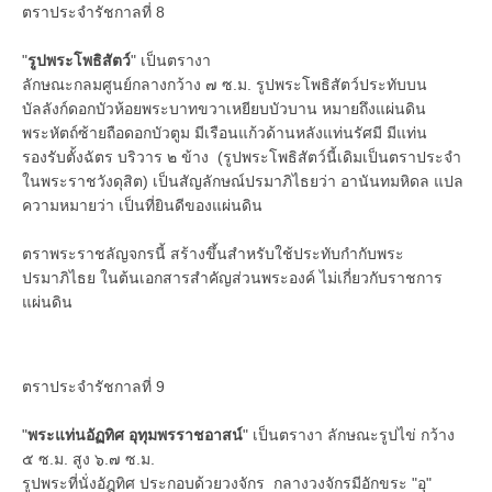
ตราประจำรัชกาลที่ 8
"
รูปพระโพธิสัตว์
" เป็นตรางา
ลักษณะกลมศูนย์กลางกว้าง ๗ ซ.ม. รูปพระโพธิสัตว์ประทับบน
บัลลังก์ดอกบัวห้อยพระบาทขวาเหยียบบัวบาน หมายถึงแผ่นดิน
พระหัตถ์ซ้ายถือดอกบัวตูม มีเรือนแก้วด้านหลังแท่นรัศมี มีแท่น
รองรับตั้งฉัตร บริวาร ๒ ข้าง (รูปพระโพธิสัตว์นี้เดิมเป็นตราประจำ
ในพระราชวังดุสิต) เป็นสัญลักษณ์ปรมาภิไธยว่า อานันทมหิดล แปล
ความหมายว่า เป็นที่ยินดีของแผ่นดิน
ตราพระราชลัญจกรนี้ สร้างขึ้นสำหรับใช้ประทับกำกับพระ
ปรมาภิไธย ในต้นเอกสารสำคัญส่วนพระองค์ ไม่เกี่ยวกับราชการ
แผ่นดิน
ตราประจำรัชกาลที่ 9
"
พระแท่นอัฏทิศ อุทุมพรราชอาสน์
" เป็นตรางา ลักษณะรูปไข่ กว้าง
๕ ซ.ม. สูง ๖.๗ ซ.ม.
รูปพระที่นั่งอัฎทิศ ประกอบด้วยวงจักร กลางวงจักรมีอักขระ "อุ"