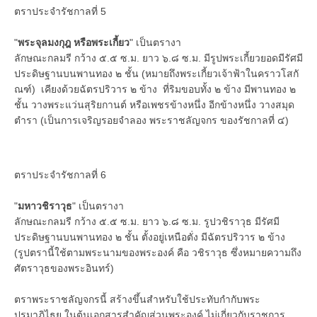
ตราประจำรัชกาลที่ 5
"
พระจุลมงกุฎ หรือพระเกี้ยว
" เป็นตรางา
ลักษณะกลมรี กว้าง ๕.๕ ซ.ม. ยาว ๖.๘ ซ.ม. มีรูปพระเกี้ยวยอดมีรัศมี
ประดิษฐานบนพานทอง ๒ ชั้น (หมายถึงพระเกี้ยวเจ้าฟ้าในคราวโสกั
ณฑ์) เคียงด้วยฉัตรปริวาร ๒ ข้าง ที่ริมขอบทั้ง ๒ ข้าง มีพานทอง ๒
ชั้น วางพระแว่นสุริยกานต์ หรือเพชรข้างหนึ่ง อีกข้างหนึ่ง วางสมุด
ตำรา (เป็นการเจริญรอยจำลอง พระราชลัญจกร ของรัชกาลที่ ๔)
ตราประจำรัชกาลที่ 6
"
มหาวชิราวุธ
" เป็นตรางา
ลักษณะกลมรี กว้าง ๕.๕ ซ.ม. ยาว ๖.๘ ซ.ม. รูปวชิราวุธ มีรัศมี
ประดิษฐานบนพานทอง ๒ ชั้น ตั้งอยู่เหนือตั่ง มีฉัตรปริวาร ๒ ข้าง
(รูปตรานี้ใช้ตามพระนามของพระองค์ คือ วชิราวุธ ซึ่งหมายความถึง
ศัตราวุธของพระอินทร์)
ตราพระราชลัญจกรนี้ สร้างขึ้นสำหรับใช้ประทับกำกับพระ
ปรมาภิไธย ในต้นเอกสารสำคัญส่วนพระองค์ ไม่เกี่ยวกับราชการ