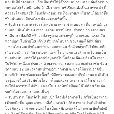
และยังมีน้ำตาลเยอะ ถึงแม้จะทำให้รู้สึกกระฉับกระเฉง แต่พลังงานก็
จะหมดไปเร็วเหมือนกัน ถ้าเลือกจะทานซีเรียลแท่งเป็นอาหารเช้า ก็
ควรจะใส่ผสมลงในโยเกิร์ตหรือนมสด ก็จะช่วยเพิ่มโปรตีนได้มากขึ้น
ซึ่งแน่นอนจะมีประโยชน์ต่อสมองเพิ่มขึ้น
+ รับประทานอาหารประเภทปลาอาหารเช้าแบบปลา ที่บางคนมักจะ
บ่นและเลี่ยงไม่ชอบ เพราะออกจะคาวนี่แหละสำคัญมาก อย่างปลา
ซาดีนกระป๋องก็ดี หรือจะปลาทูทอด อย่างหรูก็ปลาแซลมอนรมควัน
พวกนี้อุดมไปด้วยโอเมก้า 3 ที่มีมากในปลา ช่วยสมองได้ดีทีเดียว
+ ทาน
ไข่
ตอนเช้ามีคนอยากผอมหลายคน ที่กลัวกลั๊วกลัวไข่กันเหลือ
เกิน ต้องมีการจำกัดว่าต้องทานเท่าไร บางคนนะเลิกทานไปเลยเป็น
ซะอย่างนั้น แต่ถ้าได้ดูจากข้อมูลต่อไปนี้แล้วคงต้องเปลี่ยนใจ เพราะ
ในไข่ฟองหนึ่งจะประกอบด้วยสารอาหารหลากหลายอย่าง เช่น ซิงค์,
วิตามินบี 12 และวิตามินบีรวมอีกมากมาย จะช่วยให้ความจำดีขึ้น
แถมยังไปช่วยซ่อมแซมเนื้อเยื่อที่สึกหรอของสมองอีกด้วยนะ แต่ไม่ใช่
ว่ารู้อย่างนี้แล้วรีบตักไข่ใส่ปากใหญ่เลยล่ะ เพราะเขามีโควต้าว่า ถ้า
จะให้ดีควรทานไม่เกิน 3 ฟองใน 1 อาทิตย์ เพื่อจะได้ไม่ต้องเสี่ยงต่อ
ระดับโคเลสเตอรอลแต่เนิ่นๆ
+ รับประทานโยเกิร์ตในตอนเช้า ใครที่เลือกทานโยเกิร์ตเป็นอาหาร
เช้ายกมือขึ้น คุณฉลาดมากที่เลือกทานโยเกิร์ต เพราะว่าเต็มไปด้วย
โปรตีนสูง จำพวกกรดอะมิโน เป็นผลดีต่อเซลล์ในร่างกาย อีกทั้งยังมี
ประโยชน์ลึก ๆ ที่จะต้องทำให้คุณพอใจ นั่นก็คือ โยเกิร์ตมีผลทำให้