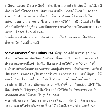
1.ตื่นนอนตอนเช้า ควรดื่มน้ำอย่างน้อย 1-2 แก้ว ถ้าเป็นน้ำอุ่นได้จะดี
ทีเดียว ก็เพื่อให้เกิดความเป็นหยาง น้ำเย็น น้ำผลไม้แช่เย็น ควรงด
2.ควรรับประทานอาหารมื้อเช้า เป็นประจำอย่าให้ขาด เพื่อให้
พลังงานหยางแก่ร่างกาย ซึ่งทางการแพทย์ได้มีการยืนยันแล้วว่า มื้อ
เช้าเป็นมื้อที่สำคัญที่สุด และมีผลต่อสุขภาพร่างกายในระยะยาว โดย
เฉพาะเรื่องภูมิคุ้มกันนี่แหละ
3.หมั่นออกกำลังกาย ตามสภาพร่างกายในวันหยุดบ้าง เป็นวิธีลด
น้ำตาลในเลือดที่ได้ผลดี
การทานอาหารเช้าแบบหยินหยาง
เพื่อสุขภาพที่ดี สำหรับคุณๆ ที่
ทำงานหรือน้องๆ นักเรียน นักศึกษา ที่ต้องเร่งรีบแข่งกับเวลา อาจรับ
ประทานอาหารมื้อเช้าไม่ทัน มีอาหารด่วนให้เลือกแก้ปัญหาดังนี้
+ สำหรับท่านที่ชอบรับประทานนมอยู่แล้ว ตอน เช้าห้ามทานนมที่แช่
เย็น เพราะร่างกายอยู่ในช่วงวอร์มอัพ แตงกวาขอแนะนำให้อุ่นนมให้
อุ่นเล็กน้อย โดยแช่น้ำร้อนก็พอ ไม่ต้องขนาดไปต้มใหม่ในหม้อน่ะ
เจ้าค่ะ ถ้ามีไมโครเวฟก็ตามสะดวก หรือถ้าซื้อมาเป็นกล่อง UHT ก็ไม่
ต้องเข้าตู้เย็น ไว้อุณหภูมิห้องไปเลยก้อใช้ได้แล้ว ถ้าจะทานร่วมกับ
พวกคอนเฟลก ให้นำนมไปอุ่นร้อนก่อน
+ หากมีเวลา ควรรับประทานอาหารที่ร้อนๆ เช่น ข้าวต้ม ข้าวต้ม
กระดูกหมู หรือข้าวต้มทรงเครื่อง โจ๊ก ต้มเลือดหมู ข้าวแกงร้อนๆ