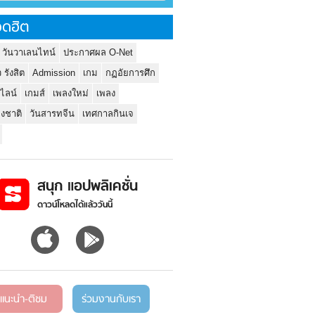
ดฮิต
 วันวาเลนไทน์
ประกาศผล O-Net
ว รังสิต
Admission
เกม
กฏอัยการศึก
นไลน์
เกมส์
เพลงใหม่
เพลง
่งชาติ
วันสารทจีน
เทศกาลกินเจ
สนุก แอปพลิเคชั่น
ดาวน์โหลดได้แล้ววันนี้
แนะนำ-ติชม
ร่วมงานกับเรา