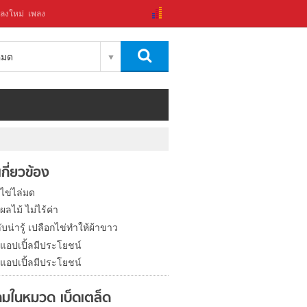
ลงใหม่
เพลง
งหมด
่เกี่ยวข้อง
ไข่ไล่มด
ผลไม้ ไม่ไร้ค่า
ับน่ารู้ เปลือกไข่ทำให้ผ้าขาว
กแอปเปิ้ลมีประโยชน์
กแอปเปิ้ลมีประโยชน์
มในหมวด เบ็ดเตล็ด