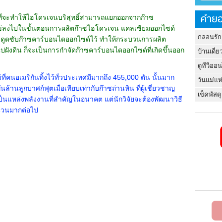
คำยอ
ี่จะทำให้ไฮโดรเจนบริสุทธิ์สามารถแยกออกจากก๊าซ
ข่ลงไปในขั้นตอนการผลิตก๊าซไฮโดรเจน แคลเซียมออกไซด์
กลอนรัก
ช่วยดูดซับก๊าซคาร์บอนไดออกไซด์ไว้ ทำให้กระบวนการผลิต
ไปฝังดิน ก็จะเป็นการกำจัดก๊าซคาร์บอนไดออกไซด์ที่เกิดขึ้นออก
บ้านเดี่ย
ดูทีวีออ
่คนอเมริกันทิ้งไว้ทั่วประเทศมีมากถึง 455,000 ตัน นั้นมาก
วันแม่แห
้านลูกบาศก์ฟุตเมื่อเทียบเท่ากับก๊าซถ่านหิน ที่ผู้เชี่ยวชาญ
เช็คพัสดุ
็นแหล่งพลังงานที่สำคัญในอนาคต แต่นักวิจัยจะต้องพัฒนาวิธี
นวนมากต่อไป