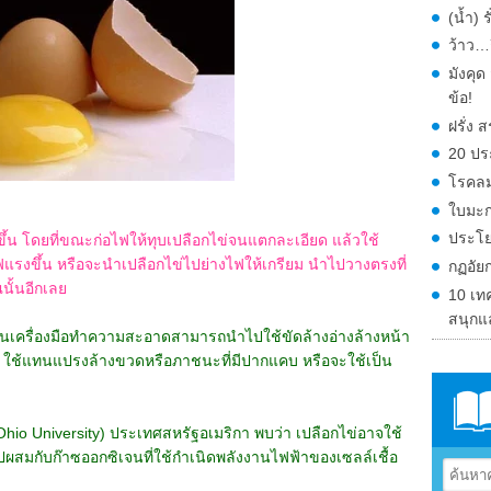
(น้ำ) 
ว้าว…ก
มังคุ
ข้อ!
ฝรั่ง
20 ปร
โรคลม
ใบมะก
ประโย
ึ้น โดยที่ขณะก่อไฟให้ทุบเปลือกไข่จนแตกละเอียด แล้วใช้
แรงขึ้น หรือจะนำเปลือกไข่ไปย่างไฟให้เกรียม นำไปวางตรงที่
กฏอัย
นั้นอีกเลย
10 เท
สนุกแ
็นเครื่องมือทำความสะอาดสามารถนำไปใช้ขัดล้างอ่างล้างหน้า
าย ใช้แทนแปรงล้างขวดหรือภาชนะที่มีปากแคบ หรือจะใช้เป็น
io University) ประเทศสหรัฐอเมริกา พบว่า เปลือกไข่อาจใช้
ไปผสมกับก๊าซออกซิเจนที่ใช้กำเนิดพลังงานไฟฟ้าของเซลล์เชื้อ