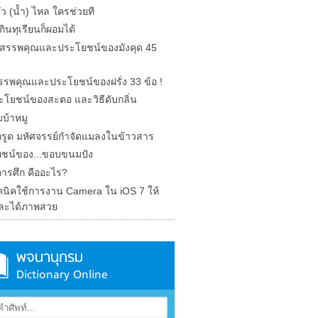
รั่ว (น้ำ) ไหล ใครช่วยที
ินทุเรียนก็ผอมได้
ด สรรพคุณและประโยชน์ของมังคุด 45
 สรรพคุณและประโยชน์ของฝรั่ง 33 ข้อ !
ะโยชน์ของสะตอ และวิธีดับกลิ่น
บ้าหมู
รูด มหัศจรรย์กำจัดแมลงในข้าวสาร
ชน์ของ...ขอบขนมปัง
การศึก คืออะไร?
คนิคใช้การงาน Camera ใน iOS 7 ให้
ละได้ภาพสวย
พจนานุกรม
Dictionary Online