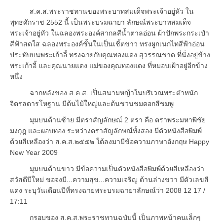
ส.ค.ส.พระราชทานของพระบาทสมเด็จพระเจ้าอยู่หัว ใน
พุทธศักราช 2552 นี้ เป็นพระบรมฉายา ลักษณ์พระบาทสมเด็จ
พระเจ้าอยู่หัว ในฉลองพระองค์สากลสีน้ำตาลอ่อน ผ้าปักพระกระเป๋า
สีฟ้าสดใส ฉลองพระองค์ชั้นในเป็นเชิ้ตขาว ทรงผูกเนกไทสีฟ้าอ่อน
ประทับบนพระเก้าอี้ ทรงฉายกับคุณทองแดง สุวรรณชาด ที่นั่งอยู่ข้าง
พระเก้าอี้ และคุณนายแดง แม่ของคุณทองแดง ที่หมอบเฝ้าอยู่อีกข้าง
หนึ่ง
ฉากหลังของ ส.ค.ส. เป็นสนามหญ้าในบริเวณพระตำหนัก
จิตรลดารโหฐาน มีต้นไม้ใหญ่และต้นชวนชมดอกสีชมพู
มุมบนด้านซ้าย มีตราสัญลักษณ์ 2 ตรา คือ ตราพระมหาพิชัย
มงกุฎ และผอบทอง ระหว่างตราสัญลักษณ์ทั้งสอง มีตัวหนังสือพิมพ์
ด้วยสีเหลืองว่า ส.ค.ส.๒๕๕๒ ใต้ลงมามีข้อความภาษาอังกฤษ Happy
New Year 2009
มุมบนด้านขาว มีข้อความเป็นตัวหนังสือพิมพ์ด้วยสีเหลืองว่า
สวัสดีปีใหม่ ขอจงมี...ความสุข...ความเจริญ ด้านล่างขวา มีตัวเลขสี
แดง ระบุวันเดือนปีที่ทรงฉายพระบรมฉายาลักษณ์ว่า 2008 12 17 /
17:11
กรอบของ ส.ค.ส.พระราชทานฉบับนี้ เป็นภาพหน้าคนเล็กๆ