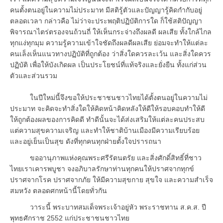
คนตั้งตนอยู่ในความไม่ประมาท มีสติรู้ตัวและปัญญารู้คิดกำกับอยู่
ตลอดเวลา กล่าวคือ ไม่ว่าจะประพฤติปฏิบัติการใด ก็ใช้สติปัญญา
พิจารณาไตร่ตรองจนถ้วนถี่ ให้เห็นกระจ่างถึงผลดี ผลเสีย ทั้งใกล้ไกล
ทุกแง่ทุกมุม ความรู้ความเข้าใจชัดถึงผลดีผลเสีย ย่อมจะทำให้แต่ละ
คนเล็งเห็นแนวทางปฏิบัติที่ถูกต้อง ว่าสิ่งใดควรละเว้น และสิ่งใดควร
ปฏิบัติ เพื่อให้บังเกิดผล เป็นประโยชน์ที่แท้จริงและยั่งยืน ทั้งแก่ส่วน
ตัวและส่วนรวม
ในปีใหม่นี้จึงขอให้ประชาชนชาวไทยได้ตั้งตนอยู่ในความไม่
ประมาท จะคิดจะทำสิ่งใดให้คิดหน้าคิดหลังให้ดีให้รอบคอบทำให้ดี
ให้ถูกต้องผลของการคิดดี ทำดีนั้นจะได้ส่งเสริมให้แต่ละคนประสบ
แต่ความสุขความเจริญ และทำให้ชาติบ้านเมืองมีความเรียบร้อย
และอยู่เย็นเป็นสุข ดังที่ทุกคนทุกฝ่ายตั้งใจปรารถนา
ขออานุภาพแห่งคุณพระศรีรัตนตรัย และสิ่งศักดิ์สิทธิ์ที่ชาว
ไทยเราเคารพบูชา จงอภิบาลรักษาท่านทุกคนให้ปราศจากทุกข์
ปราศจากโรค ปราศจากภัย ให้มีความสุขกาย สุขใจ และความสำเร็จ
สมหวัง ตลอดศกหน้านี้โดยทั่วกัน
วาระนี้ พระบาทสมเด็จพระเจ้าอยู่หัว พระราชทาน ส.ค.ส. ปี
พุทธศักราช 2552 แก่ประชาชนชาวไทย