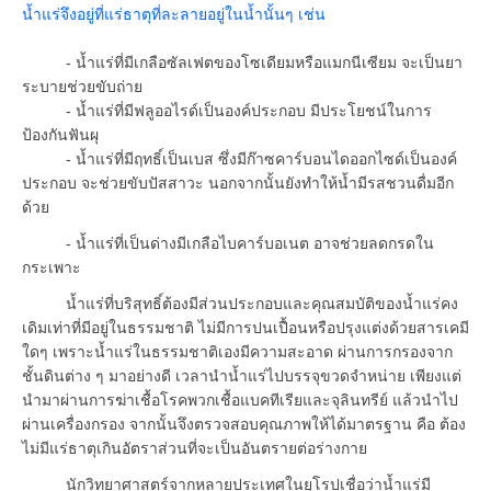
น้ำแร่จึงอยู่ที่แร่ธาตุที่ละลายอยู่ในน้ำนั้นๆ เช่น
- น้ำแร่ที่มีเกลือซัลเฟตของโซเดียมหรือแมกนีเซียม จะเป็นยา
ระบายช่วยขับถ่าย
- น้ำแร่ที่มีฟลูออไรด์เป็นองค์ประกอบ มีประโยชน์ในการ
ป้องกันฟันผุ
- น้ำแร่ที่มีฤทธิ์เป็นเบส ซึ่งมีก๊าซคาร์บอนไดออกไซด์เป็นองค์
ประกอบ จะช่วยขับปัสสาวะ นอกจากนั้นยังทำให้น้ำมีรสชวนดื่มอีก
ด้วย
- น้ำแร่ที่เป็นด่างมีเกลือไบคาร์บอเนต อาจช่วยลดกรดใน
กระเพาะ
น้ำแร่ที่บริสุทธิ์ต้องมีส่วนประกอบและคุณสมบัติของน้ำแร่คง
เดิมเท่าที่มีอยู่ในธรรมชาติ ไม่มีการปนเปื้อนหรือปรุงแต่งด้วยสารเคมี
ใดๆ เพราะน้ำแร่ในธรรมชาติเองมีความสะอาด ผ่านการกรองจาก
ชั้นดินต่าง ๆ มาอย่างดี เวลานำน้ำแร่ไปบรรจุขวดจำหน่าย เพียงแต่
นำมาผ่านการฆ่าเชื้อโรคพวกเชื้อแบคทีเรียและจุลินทรีย์ แล้วนำไป
ผ่านเครื่องกรอง จากนั้นจึงตรวจสอบคุณภาพให้ได้มาตรฐาน คือ ต้อง
ไม่มีแร่ธาตุเกินอัตราส่วนที่จะเป็นอันตรายต่อร่างกาย
นักวิทยาศาสตร์จากหลายประเทศในยุโรปเชื่อว่าน้ำแร่มี