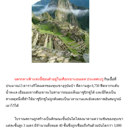
นครกลางฟ้าแห่งนี้ซ่อนตัวอยู่ในเทือกเขาแอนเดส ประเทศเปรู
กินเนื้อที่
ประมาณ
13
ตารางกิโลเมตรของหุบเขาอุรุบัมบ้า ที่ความสูง
6,750
ฟีตจากระดับ
น้ำทะเล เมื่อมองจากตีนเขาจะไม่สามารถมองเห็นมาชูปิกชูได้ และนี่ก็คงเป็น
สาเหตุหนึ่งที่ทำให้มาชูปิกชูไม่ถูกค้นพบเป็นเวลานานและยังคงสภาพอันสมบูรณ์
เอาไว้ได้
โบราณสถานถูกสร้างเป็นลักษณะขั้นบันไดไล่ลงมาตามความชันของหุบเขา
แต่ละชั้นสูง
3
เมตร มีจำนวนทั้งหมด
40
ชั้นซึ่งถูกเชื่อมถึงกันด้วยบันไดกว่า
3,000