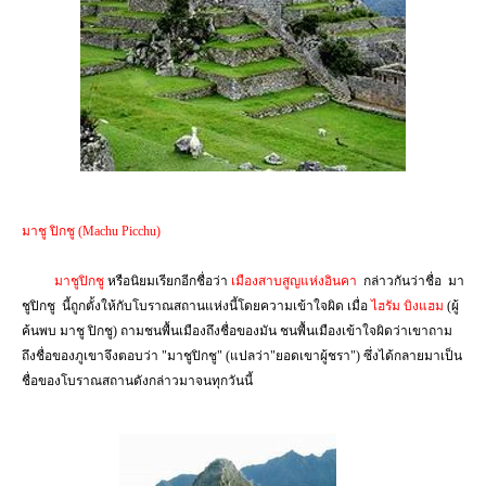
มาชู ปิกชู (
Machu Picchu
)
มาชูปิกชู
หรือนิยมเรียกอีกชื่อว่า
เมืองสาบสูญแห่งอินคา
กล่าวกันว่าชื่อ
มา
ชูปิกชู
นี้ถูกตั้งให้กับโบราณสถานแห่งนี้โดยความเข้าใจผิด เมื่อ
ไฮรัม บิงแฮม
(ผู้
ค้นพบ มาชู ปิกชู) ถามชนพื้นเมืองถึงชื่อของมัน ชนพื้นเมืองเข้าใจผิดว่าเขาถาม
ถึงชื่อของภูเขาจึงตอบว่า "มาชูปิกชู" (แปลว่า"ยอดเขาผู้ชรา") ซึ่งได้กลายมาเป็น
ชื่อของโบราณสถานดังกล่าวมาจนทุกวันนี้