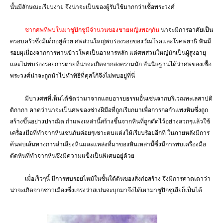
นั้นมีลักษณะเรียบง่าย จึงน่าจะเป็นของผู้รับใช้มากกว่าเชื้อพระวงศ์
ซากศพที่พบในมาชูปิกชูมีจำนวนของชายหญิงพอๆกัน
น่าจะมีการอาศัยเป็น
ครอบครัวซึ่งมีเด็กอยู่ด้วย ศพส่วนใหญ่พบร่องรอยของวัณโรคและโรคพยาธิ ฟันมี
รอยผุเนื่องจากการทานข้าวโพดเป็นอาหารหลัก แต่ศพส่วนใหญ่มักเป็นผู้สูงอายุ
และไม่พบร่องรอยการตายที่น่าจะเกิดจากสงครามนัก สันนิษฐานได้ว่าศพของเชื้อ
พระวงศ์น่าจะถูกนำไปทำพิธีที่คุสโก้จึงไม่พบอยู่ที่นี่
มีบางศพที่เห็นได้ชัดว่ามาจากแถบอารยธรรมอื่นเช่นจากบริเวณทะเลสาปติ
ติกากา คาดว่าน่าจะเป็นศพของช่างฝีมือที่ถูกเรียกมาเพื่อการก่อกำแพงหินซึ่งถูก
สร้างขึ้นอย่างปราณีต กำแพงเหล่านี้สร้างขึ้นจากหินที่ถูกตัดไว้อย่างลวกๆแล้วใช้
เครื่องมือที่ทำจากหินเช่นกันค่อยๆเซาะตบแต่งให้เรียบร้อยอีกที ในภายหลังมีการ
ค้นพบเส้นทางการลำเลียงหินและแหล่งที่มาของหินเหล่านี้ซึ่งมีการพบเครื่องมือ
ตัดหินที่ทำจากหินซึ่งมีความแข็งเป็นพิเศษอยู่ด้วย
เมื่อเร็วๆนี้ มีการพบรอยไหม้ในชั้นใต้ดินของสิ่งก่อสร้าง จึงมีการคาดเดาว่า
น่าจะเกิดจากชาวเมืองซึ่งเกรงว่าสเปนจะบุกมาจึงได้เผามาชูปิกชูเสียก็เป็นได้