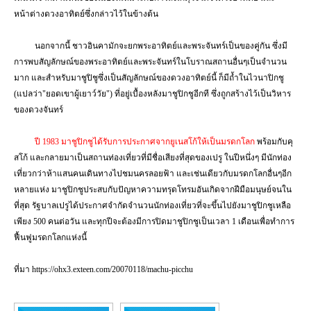
หน้าต่างดวงอาทิตย์ซึ่งกล่าวไว้ในข้างต้น
นอกจากนี้ ชาวอินคามักจะยกพระอาทิตย์และพระจันทร์เป็นของคู่กัน ซึ่งมี
การพบสัญลักษณ์ของพระอาทิตย์และพระจันทร์ในโบราณสถานอื่นๆเป็นจำนวน
มาก และสำหรับมาชูปิชูซึ่งเป็นสัญลักษณ์ของดวงอาทิตย์นี้ ก็มีถ้ำในไวนาปิกชู
(แปลว่า"ยอดเขาผู้เยาว์วัย") ที่อยู่เบื้องหลังมาชูปิกชูอีกที ซึ่งถูกสร้างไว้เป็นวิหาร
ของดวงจันทร์
ปี
1983
มาชูปิกชูได้รับการประกาศจากยูเนสโก้ให้เป็นมรดกโลก
พร้อมกับคุ
สโก้ และกลายมาเป็นสถานท่องเที่ยวที่มีชื่อเสียงที่สุดของเปรู ในปีหนึ่งๆ มีนักท่อง
เที่ยวกว่าห้าแสนคนเดินทางไปชมนครลอยฟ้า และเช่นเดียวกับมรดกโลกอื่นๆอีก
หลายแห่ง มาชูปิกชูประสบกับปัญหาความทรุดโทรมอันเกิดจากฝีมือมนุษย์จนใน
ที่สุด รัฐบาลเปรูได้ประกาศจำกัดจำนวนนักท่องเที่ยวที่จะขึ้นไปยังมาชูปิกชูเหลือ
เพียง
500
คนต่อวัน และทุกปีจะต้องมีการปิดมาชูปิกชูเป็นเวลา
1
เดือนเพื่อทำการ
ฟื้นฟูมรดกโลกแห่งนี้
ที่มา
https://ohx
3.
exteen.com/
20070118/
machu-picchu