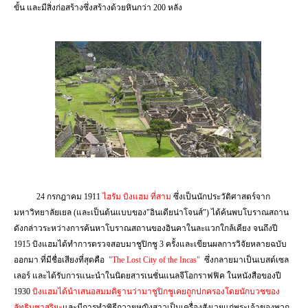
ขั้น และมีสิ่งก่อสร้างซึ่งสร้างด้วยหินกว่า
200
หลัง
24
กรกฎาคม
1911
ไฮรัม บิงแฮม ที่สาม
ซึ่งเป็นนักประวัติศาสตร์จาก
มหาวิทยาลัยเยล (และเป็นต้นแบบของ"อินเดียน่าโจนส์") ได้ค้นพบโบราณสถาน
ดังกล่าวระหว่างการค้นหาโบราณสถานของอินคาในละแวกใกล้เคียง จนถึงปี
1915
บิงแฮมได้ทำการตรวจสอบมาชูปิกชู
3
ครั้งและเขียนผลการวิจัยหลายฉบับ
ออกมา ที่มีชื่อเสียงที่สุดคือ
"
The Lost City of the Incas"
ซึ่งกลายมาเป็นเบสต์เซล
เลอร์ และได้รับการแนะนำในนิตยสารเนชั่นแนลจีโอกราฟฟิค ในหนังสือของปี
1930
บิงแฮมได้นำเสนอสมมติฐานว่ามาชูปิกชูเคยถูกปกครองโดยนักบวชของ
ลัทธิบูชาสุริยะ
และมีการทำพิธีถวายหญิงสาวเป็นเครื่องสังเวยแก่พระเจ้าของพวก