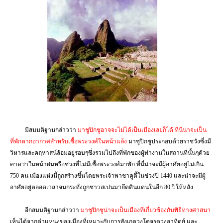
มีสมมติฐานกล่าวว่า
มาชูปิกชูอาจจะไม่ได้เป็นเมืองเลยก็ได้ ที่นี่น่าจะเป็น
ที่พักตากอากาศสำหรับเชื้อพระวงศ์ในหน้าแล้ง
มาชูปิกชูประกอบด้วยราชวังซึ่งมี
วิหารและคฤหาสน์ล้อมอยู่รอบๆซึ่งรวมไปถึงที่พักของผู้ทำงานในสถานที่นั้นๆด้วย
คาดว่าในหน้าฝนหรือช่วงที่ไม่มีเชื้อพระวงศ์มาพัก ที่นี่น่าจะมีผู้อาศัยอยู่ไม่เกิน
750
คน เมืองแห่งนี้ถูกสร้างขึ้นโดยพระเจ้าพาชาคูตี้ในช่วงปี
1440
และน่าจะมีผู้
อาศัยอยู่ตลอดเวลาจนกระทั่งถูกชาวสเปนมายึดดินแดนในอีก
80
ปีให้หลัง
อีกสมมติฐานกล่าวว่า
มาชูปิกชูน่าจะเป็นเมืองที่เกี่ยวข้องกับพิธีทางศาสนา
เห็นได้จากตำแหน่งของเมืองที่เหมาะกับการสังเกตุวงโคจรดวงอาทิตย์ และ