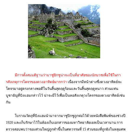
มีการตั้งสมมติฐานว่ามาชูปิกชูน่าจะเป็นที่อาศัยของนักบวชเพื่อใช้ในกา
รสังเกตุการโคจรของดวงอาทิตย์มากกว่า
เนื่องจากมีหน้าต่างซึ่งดวงอาทิตย์จะ
โคจรมาอยู่ตรงกลางพอดีในวันสิ้นสุดฤดูร้อนและวันสิ้นสุดฤดูหนาว ส่วนแท่น
บูชายัญที่บิงแฮมกล่าวไว้ น่าจะมีไว้เพื่อเป็นหอสังเกตุวงโคจรของดวงอาทิตย์เช่น
กัน
โบราณวัตถุที่บิงแฮมนำมาจากมาชูปิกชูถูกห่อไว้ด้วยหนังสือพิมพ์ของช่วงปี
1920
และเก็บรักษาไว้ในห้องเก็บเอกสารของมหาวิทยาลัยเยลเป็นเวลานาน การ
ตรวจสอบพบว่าของส่วนใหญ่ถูกทำขึ้นในศตวรรษที่
15
ส่วนของที่ถูกฝังในหลุมศพ