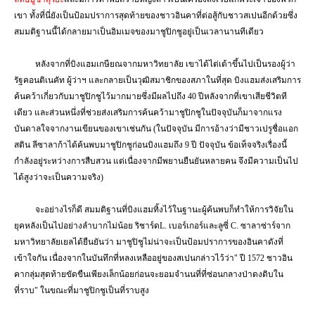
เขา ทั้งที่นี่ยังเป็นป้อมปราการสุดท้ายของชาวอินคาที่ต่อสู้กับชาวสเปนอีกด้วยซึ่ง
สมมติฐานนี้ได้กลายมาเป็นอิมเมจของมาชูปิกชูอยู่เป็นเวลานานทีเดียว
หลังจากที่บิงแฮมเกษียณจากมหาวิทยาลัย เขาได้ไต่เต้าขึ้นไปเป็นรองผู้ว่า
รัฐคอนติเนคัท ผู้ว่าฯ และกลายเป็นวุฒิสมาชิกของสภาในที่สุด บิงแฮมส่งเสริมการ
ค้นคว้าเกี่ยวกับมาชูปิกชูไว้มากมายซึ่งมีผลไปถึง
40
ปีหลังจากที่เขาเสียชีวิตที
เดียว และส่วนหนึ่งที่ช่วยส่งเสริมการค้นคว้ามาชูปิกชูในปัจจุบันก็มาจากแรง
บันดาลใจจากงานเขียนของเขาเช่นกัน
(
ในปัจจุบัน มีการอ้างว่ามีชาวเปรูชื่อแอก
สติน ลีซาลาก้าได้ค้นพบมาชูปิกชูก่อนบิงแฮมถึง
9
ปี ปัจจุบัน ข้อเท็จจริงเรื่องนี้
กำลังอยู่ระหว่างการสืบสวน แต่เนื่องจากมีพยานยืนยันหลายคน จึงมีความเป็นไป
ได้สูงว่าจะเป็นความจริง)
จะอย่างไรก็ดี สมมติฐานที่บิงแฮมทิ้งไว้ในฐานะผู้ค้นพบก็ทำให้การวิจัยใน
ยุคหลังเป็นไปอย่างลำบากไม่น้อย ริชาร์ด
L.
เบอร์เกอร์และลูซี่
C.
ซาลาซ่าร์จาก
มหาวิทยาลัยเยลได้ยืนยันว่า มาชูปิชูไม่น่าจะเป็นป้อมปราการของอินคาดังที่
เข้าใจกัน เนื่องจากในบันทึกที่หลงเหลืออยู่ของสเปนกล่าวไว้ว่า" ปี
1572
ชาวอิน
คากลุ่มสุดท้ายขัดขืนเพียงเล็กน้อยก่อนจะยอมจำนนที่ที่ซ่อนกลางป่าดงดิบใน
ที่ราบ" ในขณะที่มาชูปิกชูเป็นที่ราบสูง