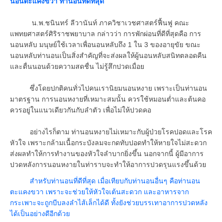
นอนตะแคงขวา ท่านอนที่ดีที่สุด
น.พ.ชนินทร์ ลีวานันท์ ภาควิชาเวชศาสตร์ฟื้นฟู คณะ
แพทยศาสตร์ศิริราชพยาบาล กล่าวว่า การพักผ่อนที่ดีที่สุดคือ การ
นอนหลับ มนุษย์ใช้เวลาเพื่อนอนหลับถึง 1 ใน 3 ของอายุขัย ขณะ
นอนหลับท่านอนเป็นสิ่งสำคัญที่จะส่งผลให้ผู้นอนหลับสนิทตลอดคืน
และตื่นนอนด้วยความสดชื่น ไม่รู้สึกปวดเมื่อย
ซึ่งโดยปกติคนทั่วไปคนเรานิยมนอนหงาย เพราะเป็นท่านอน
มาตรฐาน การนอนหงายที่เหมาะสมนั้น ควรใช้หมอนต่ำและต้นคอ
ควรอยู่ในแนวเดียวกันกับลำตัว เพื่อไม่ให้ปวดคอ
อย่างไรก็ตาม ท่านอนหงายไม่เหมาะกับผู้ป่วยโรคปอดและโรค
หัวใจ เพราะกล้ามเนื้อกระบังลมจะกดทับปอดทำให้หายใจไม่สะดวก
ส่งผลทำให้การทำงานของหัวใจลำบากยิ่งขึ้น นอกจากนี้ ผู้มีอาการ
ปวดหลังการนอนหงายในท่าราบจะทำให้อาการปวดรุนแรงขึ้นด้วย
สำหรับท่านอนที่ดีที่สุด เมื่อเทียบกับท่านอนอื่นๆ คือท่านอน
ตะแคงขวา เพราะจะช่วยให้หัวใจเต้นสะดวก และอาหารจาก
กระเพาะจะถูกบีบลงลำไส้เล็กได้ดี ทั้งยังช่วยบรรเทาอาการปวดหลัง
ได้เป็นอย่างดีอีกด้วย