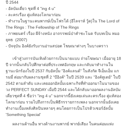
ปี 2544
- อัลบัมเดี่ยว ชุดที่ 4 "ing 4 u"
- ละครเรื่อง คู่แท้สองโลกมาก่อน
- ทำงานในฐานะคนพากษ์เป็นโฟรโด้ (อีไลจาห์ วู้ด)ใน The Lord of
The Rings : The Fellowship of The Rings
- ภาพยนตร์ เรื่อง ผีจ้างหนัง อาถรรพณ์ป่าคำชะโนด รับบทเป็น หมอ
ยุทธ (2007)
- ปัจจุบัน อิงค์ยังรับงานอ่านสปอต โฆษณาต่างๆ ในบางคราว
เข้าสู่วงการบันเทิงด้วยการเป็นนายแบบ ถ่ายโฆษณา เมื่ออายุ 18
ปี จากนั้นกลับไปศึกษาต่อที่ประเทศอังกฤษ และกลับมาทำงานใน
ฐานะนักร้องในปี 2537 กับอัลบั้ม "อิงค์แลนด์" ในสังกัด จีเอ็มเอ็ม แก
รมมี่ ต่อมากับผลงานชุดที่ 2 "บีอิงค์" ในปี 2539 และ "อิงค์ทูเดย์" ในปี
2542 ตามลำดับ และเคยออกอัลบั้มเฉพาะกิจที่ทำออกมาในนามของ
วง PERFECT SUNDAY เมื่อปี 2544 และได้กลับมาออกผลงานอัลบัม
เดี่ยวชุดที่ 4 ชื่อว่า "ing 4 u" นอกจากนี้ยังเคยเล่นละครเรื่อง คู่แท้สอง
โลกมาก่อน รวมไปถึงการเป็นพิธีกรรายการเพลง นอกจากนั้นยังเคย
ทำงานเบื้องหลังศิลปินหลายๆ คนโดยการเป็นโปรดิวเซอร์อัลบั้ม
'Something Special'
ผลงานด้านอื่น ทางด้านงานพากย์ พากย์เสียง ในคนค่อมแห่ง