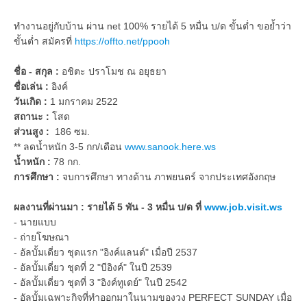
ทำงานอยู่กับบ้าน ผ่าน net 100% รายได้ 5 หมื่น บ/ด ขั้นต่ำ ขอย้ำว่า
ขั้นต่ำ สมัครที่
https://offto.net/ppooh
ชื่อ - สกุล :
อชิตะ ปราโมช ณ อยุธยา
ชื่อเล่น :
อิงค์
วันเกิด :
1 มกราคม 2522
สถานะ :
โสด
ส่วนสูง :
186 ซม.
** ลดน้ำหนัก 3-5 กก/เดือน
www.sanook.here.ws
น้ำหนัก :
78 กก.
การศึกษา :
จบการศึกษา ทางด้าน ภาพยนตร์ จากประเทศอังกฤษ
ผลงานที่ผ่านมา : รายได้ 5 พัน - 3 หมื่น บ/ด ที่
www.job.visit.ws
- นายแบบ
- ถ่ายโฆษณา
- อัลบั้มเดี่ยว ชุดแรก "อิงค์แลนด์" เมื่อปี 2537
- อัลบั้มเดี่ยว ชุดที่ 2 "บีอิงค์" ในปี 2539
- อัลบั้มเดี่ยว ชุดที่ 3 "อิงค์ทูเดย์" ในปี 2542
- อัลบั้มเฉพาะกิจที่ทำออกมาในนามของวง PERFECT SUNDAY เมื่อ