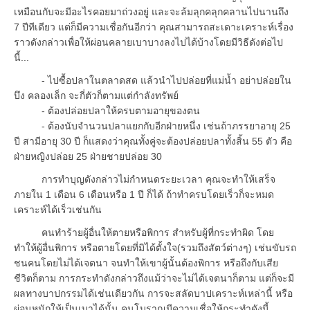
เหมือนกับจะมีอะไรคอยมาถ่วงอยู่ และจะล้มลุกคลุกคลานไปนานถึง
7 ปีทีเดียว แต่ก็มีความเชื่อกันอีกว่า คุณสามารถสะเดาะเคราะห์เรื่อง
ราวดังกล่าวเพื่อให้ผ่อนคลายเบาบางลงไปได้บ้างโดยมีวิธีดังต่อไป
นี้...
- ไปซื้อปลาในตลาดสด แล้วนำไปปล่อยที่แม่น้ำ อย่าปล่อยใน
บึง คลองเล็ก จะกี่ตัวก็ตามแต่กำลังทรัพย์
- ต้องปล่อยปลาให้ครบตามอายุของตน
- ต้องนับจำนวนปลาแยกกับอีกฝ่ายหนึ่ง เช่นถ้าภรรยาอายุ 25
ปี สามีอายุ 30 ปี ก็แสดงว่าคุณทั้งคู่จะต้องปล่อยปลาทั้งสิ้น 55 ตัว คือ
ฝ่ายหญิงปล่อย 25 ฝ่ายชายปล่อย 30
การทำบุญดังกล่าวไม่กำหนดระยะเวลา คุณจะทำให้เสร็จ
ภายใน 1 เดือน 6 เดือนหรือ 1 ปี ก็ได้ ถ้าทำครบโดยเร็วก็จะหมด
เคราะห์ได้เร็วเช่นกัน
คนทำร้ายผู้อื่นให้ตายหรือพิการ สำหรับผู้ที่กระทำผิด โดย
ทำให้ผู้อื่นพิการ หรือตายโดยที่มิได้ตั้งใจ(รวมถึงสัตว์ต่างๆ) เช่นขับรถ
ชนคนโดยไม่ได้เจตนา จนทำให้เขาผู้นั้นต้องพิการ หรือถึงกับเสีย
ชีวิตก็ตาม การกระทำดังกล่าวถึงแม้ว่าจะไม่ได้เจตนาก็ตาม แต่ก็จะมี
ผลทางบาปกรรมได้เช่นเดียวกัน การจะสลัดบาปเคราะห์เหล่านี้ หรือ
ผ่อนหนักให้เป็นเบาได้นั้น คนโบราณมีความเชื่อให้กระทำดังนี้..