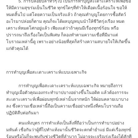
5. การปล่อยปลาทั่วๆไป เป็นการทำบุญสะเดาะเคราะห์เพื่อขอ
ให้มีความสุขร่มเย็นในชีวิต ทุกข์ใดๆที่ทำให้เดือดเนื้อร้อนใจ ขอให้
หมดสิ้นไป แต่โดยความเป็นจริงแล้ว ถ้าคุณทำบุญโดยการซื้อสัตว์
อะไรมาปล่อยก็ตาม คุณก็จะได้ผลบุญหนุนนำให้ชีวิตรุ่งเรือง หมด
เคราะห์หมดโศกอยู่แล้ว เพียงแต่ว่าถ้าคุณมีเรื่องทุกข์ร้อน หรือ
ปรารถนาถึงเรื่องใดเป็นพิเศษ ก็ลองทำตามความเชื่อที่มีมาแต่
โบราณเหล่านี้ดู เพราะอย่างน้อยที่สุดก็สร้างความสบายใจให้เกิดขึ้น
แก่ตัวคุณได้
การทำบุญเพื่อสะเดาะเคราะห์แบบเฉพาะกิจ
การทำบุญเพื่อสะเดาะเคราะห์แบบเฉพาะกิจ หมายถึงการ
ทำบุญเมื่อตัวคุณเองกระทำบาปบางอย่างขึ้นในอดิต แล้วต้องการจะ
สะเดาะเคราะห์เพื่อผ่อนทุกข์เหล่านั้นจากหนัก ให้ผ่อนคลายเบาบาง
ลง ซึ่งความเชื่อเหล่านี้ถือเป็นความเชื่ออย่างหนึ่งที่คนโบราณถือ
ปฏิบัติสืบต่อกันมา
คนแท้งบุตร การทำแท้งเป็นสิ่งที่ถือว่าเป็นการทำบาปอย่าง
มหันต์ เชื่อกันว่าผู้ที่ไปทำแท้งมานั้นชีวิตจะตกต่ำย่ำแย่ มีแต่เรื่องทุกข์
ร้อนหรือไม่ก็จะพบกับช่วงชีวิตที่ลำบาก ไม่อาจจะเจริญรุ่งเรืองได้สักที