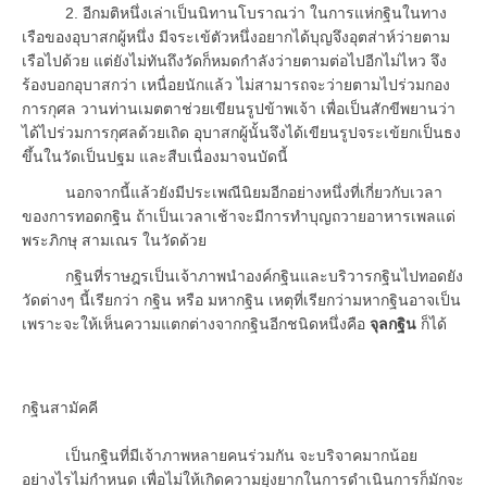
2. อีกมติหนึ่งเล่าเป็นนิทานโบราณว่า ในการแห่กฐินในทาง
เรือของอุบาสกผู้หนึ่ง มีจระเข้ตัวหนึ่งอยากได้บุญจึงอุตส่าห์ว่ายตาม
เรือไปด้วย แต่ยังไม่ทันถึงวัดก็หมดกำลังว่ายตามต่อไปอีกไม่ไหว จึง
ร้องบอกอุบาสกว่า เหนื่อยนักแล้ว ไม่สามารถจะว่ายตามไปร่วมกอง
การกุศล วานท่านเมตตาช่วยเขียนรูปข้าพเจ้า เพื่อเป็นสักขีพยานว่า
ได้ไปร่วมการกุศลด้วยเถิด อุบาสกผู้นั้นจึงได้เขียนรูปจระเข้ยกเป็นธง
ขึ้นในวัดเป็นปฐม และสืบเนื่องมาจนบัดนี้
นอกจากนี้แล้วยังมีประเพณีนิยมอีกอย่างหนึ่งที่เกี่ยวกับเวลา
ของการทอดกฐิน ถ้าเป็นเวลาเช้าจะมีการทำบุญถวายอาหารเพลแด่
พระภิกษุ สามเณร ในวัดด้วย
กฐินที่ราษฎรเป็นเจ้าภาพนำองค์กฐินและบริวารกฐินไปทอดยัง
วัดต่างๆ นี้เรียกว่า กฐิน หรือ มหากฐิน เหตุที่เรียกว่ามหากฐินอาจเป็น
เพราะจะให้เห็นความแตกต่างจากกฐินอีกชนิดหนึ่งคือ
จุลกฐิน
ก็ได้
กฐินสามัคคี
เป็นกฐินที่มีเจ้าภาพหลายคนร่วมกัน จะบริจาคมากน้อย
อย่างไรไม่กำหนด เพื่อไม่ให้เกิดความยุ่งยากในการดำเนินการก็มักจะ