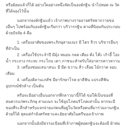
หรือย้อมแล้วก็ได้ อย่างใดอย่างหนึ่งจัดเป็นองค์กฐิน นำไปทอด ณ วัด
ที่ได้จองไว้นั้น
นอกจากองค์กฐินแล้ว เจ้าภาพบางรายอาจศรัทธาถวายขอ
งอื่นๆ ไปพร้อมกับองค์กฐินเรียกว่า บริวารกฐิน ตามที่นิยมกันประกอบ
ด้วยปัจจัย 4 คือ
1. เครื่องอาศัยของพระภิกษุสามเณร มี ไตร จีวร บริขารอื่นๆ
ที่จำเป็น
2. เครื่องใช้ประจำปี มีมุ้ง หมอน กลด เตียง ตั่ง โต๊ะ เก้าอี้ โอ่ง
น้ำ กระถาง กระทะ กระโถน เตา ภาชนะสำหรับใส่อาหารคาวหวาน
3. เครื่องซ่อมเสนาสนะ มี มีด ขวาน สิ่ว เลื่อย ไม้กวาด จอบ
เสียม
4. เครื่องคิลานเภสัช มียารักษาโรค ยาสีฟัน แปรงสีฟัน
อุปกรณ์ซักล้าง เป็นต้น
หรือจะมีอย่างอื่นนอกจากที่กลาวมานี้ก็ได้ ขอให้เป็นของที่
สมควรแก่พระภิกษุ สามเณร จะใช้อุปโภคบริโภคเท่านั้น หากจะมี
ของที่ระลึกสำหรับแจกจ่ายแก่คนที่อยู่ในวัดหรือคนที่มาร่วมงานกฐิน
ด้วยก็ได้ สุดแต่กำลังศรัทธาและอัธยาศัยไมตรีของเจ้าภาพ
นอกจากนั้นยังมีธรรมเนียมที่เจ้าภาพผู้ทอดกฐินจะต้องมี ผ้าห่ม