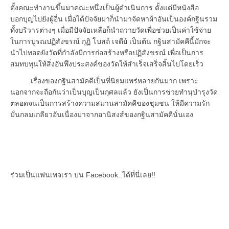
ตั้งคณะทำงานขึ้นมาคณะหนึ่งเป็นผู้ดำเนินการ ตั้งแต่มีหนังสือ
บอกบุญไปยังผู้อื่น เมื่อได้ปัจจัยมาก็นำมาจัดหาผ้าอันเป็นองค์กฐินรวม
ทั้งบริวารต่างๆ เมื่อมีปัจจัยเหลือก็นำถวายวัดเพื่อช่วยเป็นค่าใช้จ่าย
ในการบูรณปฏิสังขรณ์ กุฏิ โบสถ์ เจดีย์ เป็นต้น กฐินสามัคคีนี้มักจะ
นำไปทอดยังวัดที่กำลังมีการก่อสร้างหรือปฏิสังขรณ์ เพื่อเป็นการ
สมทบทุนให้สิ่งอันพึงประสงค์ของวัดให้สำเร็จเสร็จสิ้นไปโดยเร็ว
เรื่องของกฐินสามัคคีเป็นที่นิยมแพร่หลายกันมาก เพราะ
นอกจากจะถือกันว่าเป็นบุญเป็นกุศลแล้ว ยังเป็นการช่วยทำนุบำรุงวัด
ตลอดจนเป็นการสร้างความสมานสามัคคีของชุมชน ให้มีความรัก
มั่นกลมเกลียวอันเนื่องมาจากอานิสงส์ของกฐินสามัคคีนั่นเอง
ร่วมเป็นแฟนเพจเรา บน Facebook..ได้ที่นี่เลย!!