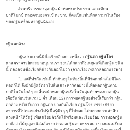
ส่วนบริวารของจุลกฐิน ผ้าห่มพระประธาน และเทียน
ปาติโมกข์ ตลอดจนธงจรเข้ ตะขาบ ก็คงเป็นเช่นที่กล่าวมาในเรื่อง
ของกฐินหรือมหากฐินนั่นเอง
กฐินตกค้าง
กฐินประเภทนี้มีชื่อเรียกอีกอย่างหนึ่งว่า
กฐินตก กฐินโจร
ศาสตราจารย์พระยาอนุมานราชธนได้กล่าวถึงเหตุผลที่เกิดกฐินชนิด
นี้ ตลอดจนชื่อเรียกที่ต่างกันออกไปว่า (จากเรื่องเทศกาลออกพรรษา)
"...แต่ที่ทำกันเช่นนี้ ทำกันอยู่ในท้องถิ่นที่มีวัดตกค้างไม่มีใคร
ทอดก็ได้ จึงมักมีผู้ศรัทธาไปสืบเสาะหาวัดอย่างนี้เพื่อทอดกฐินตาม
ปกติในวันใกล้ๆ จะสิ้นหน้าทอดกฐินหรือในวันสุดท้ายของกาลกฐิน
(คือวันก่อนวันแรม 1 ค่ำ เดือน 12) การทอดกฐินอย่างนี้เรียกว่า กฐิน
ตกค้าง หรือเรียกว่า กฐินตก บางถิ่นก็เรียก กฐินโจร เพราะกิริยา
อาการที่ไปทอดอย่างไม่รู้เนื้อรู้ตัว จู่ๆ ก็ไปทอด ไม่บอกกล่าวเล่าสิบ
ล่วงหน้าให้วัดรู้ เพื่อเตรียมตัวกันได้พร้อมและเรียบร้อย การทอดกฐิน
ตกถือว่าได้บุญอานิสงส์แรงกว่าทอดกฐินตามธรรมดา บางคนเตรียม
ข้าวของไปทอดกฐินหลายๆ วัด แต่ได้ทอดน้อยวัด เครื่องไทยธรรมที่