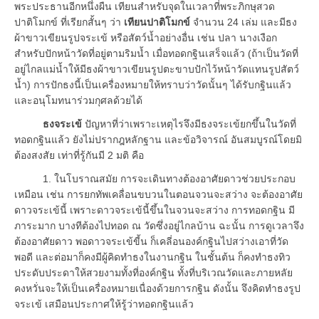
พระประธานอีกหนึ่งผืน เทียนสำหรับจุดในเวลาที่พระภิกษุสวด
ปาติโมกข์ ที่เรียกสั้นๆ ว่า
เทียนปาติโมกข์
จำนวน 24 เล่ม และมีธง
ผ้าขาวเขียนรูปจระเข้ หรือสัตว์น้ำอย่างอื่น เช่น ปลา นางเงือก
สำหรับปักหน้าวัดที่อยู่ตามริมน้ำ เมื่อทอดกฐินเสร็จแล้ว (ถ้าเป็นวัดที่
อยู่ไกลแม่น้ำให้มีธงผ้าขาวเขียนรูปตะขาบปักไว้หน้าวัดแทนรูปสัตว์
น้ำ) การปักธงนี้เป็นเครื่องหมายให้ทราบว่าวัดนั้นๆ ได้รับกฐินแล้ว
และอนุโมทนาร่วมกุศลด้วยได้
ธงจระเข้
ปัญหาที่ว่าเพราะเหตุไรจึงมีธงจระเข้ยกขึ้นในวัดที่
ทอดกฐินแล้ว ยังไม่ปรากฎหลักฐาน และข้อวิจารณ์ อันสมบูรณ์โดยมิ
ต้องสงสัย เท่าที่รู้กันมี 2 มติ คือ
1. ในโบราณสมัย การจะเดินทางต้องอาศัยดาวช่วยประกอบ
เหมือน เช่น การยกทัพเคลื่อนขบวนในตอนจวนจะสว่าง จะต้องอาศัย
ดาวจระเข้นี้ เพราะดาวจระเข้นี้ขึ้นในจวนจะสว่าง การทอดกฐิน มี
ภาระมาก บางทีต้องไปทอด ณ วัดซึ่งอยู่ไกลบ้าน ฉะนั้น การดูเวลาจึง
ต้องอาศัยดาว พอดาวจระเข้ขี้น ก็เคลี่อนองค์กฐินไปสว่างเอาที่วัด
พอดี และต่อมาก็คงมีผู้คิดทำธงในงานกฐิน ในชั้นต้น ก็คงทำธงทิว
ประดับประดาให้สวยงามทั้งที่องค์กฐิน ทั้งที่บริเวณวัดและภายหลัย
คงหวั่นจะให้เป็นเครื่องหมายเนื่องด้วยการกฐิน ดังนั้น จึงคิดทำธงรูป
จระเข้ เสมือนประกาศให้รู้ว่าทอดกฐินแล้ว