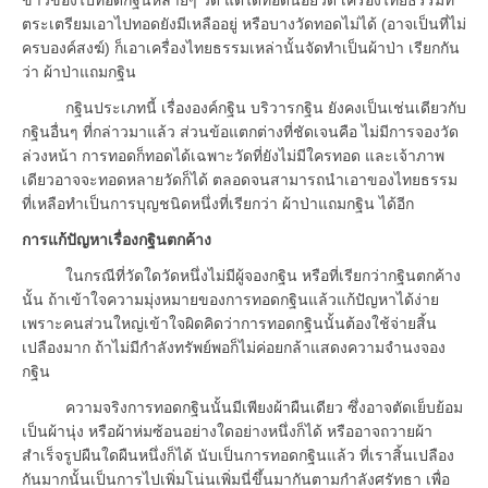
ตระเตรียมเอาไปทอดยังมีเหลืออยู่ หรือบางวัดทอดไม่ได้ (อาจเป็นที่ไม่
ครบองค์สงฆ์) ก็เอาเครื่องไทยธรรมเหล่านั้นจัดทำเป็นผ้าป่า เรียกกัน
ว่า ผ้าป่าแถมกฐิน
กฐินประเภทนี้ เรื่ององค์กฐิน บริวารกฐิน ยังคงเป็นเช่นเดียวกับ
กฐินอื่นๆ ที่กล่าวมาแล้ว ส่วนข้อแตกต่างที่ชัดเจนคือ ไม่มีการจองวัด
ล่วงหน้า การทอดก็ทอดได้เฉพาะวัดที่ยังไม่มีใครทอด และเจ้าภาพ
เดียวอาจจะทอดหลายวัดก็ได้ ตลอดจนสามารถนำเอาของไทยธรรม
ที่เหลือทำเป็นการบุญชนิดหนึ่งที่เรียกว่า ผ้าป่าแถมกฐิน ได้อีก
การแก้ปัญหาเรื่องกฐินตกค้าง
ในกรณีที่วัดใดวัดหนึ่งไม่มีผู้จองกฐิน หรือที่เรียกว่ากฐินตกค้าง
นั้น ถ้าเข้าใจความมุ่งหมายของการทอดกฐินแล้วแก้ปัญหาได้ง่าย
เพราะคนส่วนใหญ่เข้าใจผิดคิดว่าการทอดกฐินนั้นต้องใช้จ่ายสิ้น
เปลืองมาก ถ้าไม่มีกำลังทรัพย์พอก็ไม่ค่อยกล้าแสดงความจำนงจอง
กฐิน
ความจริงการทอดกฐินนั้นมีเพียงผ้าผืนเดียว ซึ่งอาจตัดเย็บย้อม
เป็นผ้านุ่ง หรือผ้าห่มซ้อนอย่างใดอย่างหนึ่งก็ได้ หรืออาจถวายผ้า
สำเร็จรูปผืนใดผืนหนึ่งก็ได้ นับเป็นการทอดกฐินแล้ว ที่เราสิ้นเปลือง
กันมากนั้นเป็นการไปเพิ่มโน่นเพิ่มนี่ขึ้นมากันตามกำลังศรัทธา เพื่อ