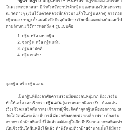
กฐินราษฎร์
เป็นกฐินที่ประชาชนหรือราษฎรที่เลื่อมใสศรัทธา
ในพระพุทธศาสนา มีกำลังศรัทธานำผ้ากฐินของตนเองไปทอดถวาย
ณ วัดต่างๆ (เว้นไว้แต่วัดหลวงที่กล่าวมาแล้วในกฐินหลวง) การทอด
กฐินของราษฎรตั้งแต่อดีตถึงปัจจุบันมีการเรียกชื่อแตกต่างกันออกไป
ตามลักษณะวิธีการทอดถึง 4 รูปแบบคือ
1. กฐิน หรือ มหากฐิน
2. จุลกฐิน หรือ กฐินแล่น
3. กฐินสามัคคี
4. กฐินตกค้าง
จุลกฐิน หรือ กฐินแล่น
เป็นกฐินที่ต้องอาศัยความร่วมมือของคนหมู่มาก ต้องเร่งรีบ
ทำให้เสร็จ เลยเรียกว่า
กฐินแล่น
(ความหมายคือเร่งรีบ ต้องแล่น
(วิ่ง) จึงจะเสร็จทันกาล) เจ้าภาพผู้ที่จะคิดทำจุลกฐินเพื่อทอดถวาย ณ
วัดใดวัดหนึ่งจะต้องมีบารมี มีพวกพ้องคอยช่วยเหลือ เพราะต้องเริ่ม
จากการนำฝ้ายที่แก่ใช้ได้แล้วแต่ยังอยู่ในฝัก มีปริมาณมากพอที่จะทำ
เป็นจีวรผืนใดผืนหนึ่งได้แล้ว ทำพิธีสมมติว่าฝ้ายจำนวนนั้นได้มีการ