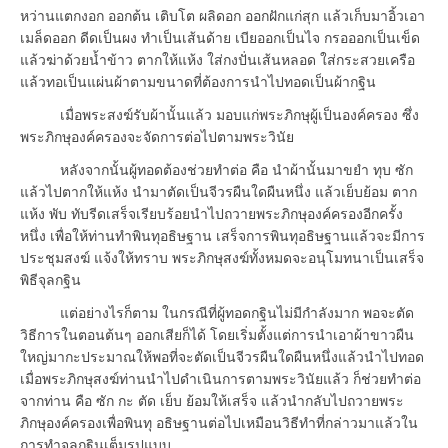
หว่านแตกงอก ออกต้น เติบโต ผลิดอก ออกฝักแก่สุก แล้วเก็บมาอิ้วเอา
เมล็ดออก ดีดเป็นผง ทำเป็นเส้นด้าย เบียออกเป็นไจ กรอออกเป็นเข็ด
แล้วฆ่าด้วยน้ำข้าว ตากให้แห้ง ใส่กงปั่นเส้นหลอด ใส่กระสวยเครือ
แล้วทอเป็นแผ่นผ้าตามขนาดที่ต้องการนำไปทอดเป็นผ้ากฐิน
เมื่อพระสงฆ์รับผ้านั้นแล้ว มอบแก่พระภิกษุผู้เป็นองค์ครอง ซึ่ง
พระภิกษุองค์ครองจะจัดการต่อไปตามพระวินัย
หลังจากนั้นผู้ทอดต้องช่วยทำต่อ คือ นำผ้านั้นมาขยำ ทุบ ซัก
แล้วไปตากให้แห้ง นำมาตัดเป็นจีวรผืนใดผืนหนึ่ง แล้วเย็บย้อม ตาก
แห้ง พับ ทับรีดเสร็จเรียบร้อยนำไปถวายพระภิกษุองค์ครองอีกครั้ง
หนึ่ง เพื่อให้ท่านทำพินทุอธิษฐาน เสร็จการพินทุอธิษฐานแล้วจะมีการ
ประชุมสงฆ์ แจ้งให้ทราบ พระภิกษุสงฆ์ทั้งหมดจะอนุโมทนาเป็นเสร็จ
พิธีจุลกฐิน
แต่อย่างไรก็ตาม ในกรณีที่ผู้ทอดกฐินไม่มีกำลังมาก พอจะตัด
วิธีการในตอนต้นๆ ออกเสียก็ได้ โดยเริ่มตั้งแต่การนำเอาผ้าขาวผืน
ใหญ่มากะประมาณให้พอที่จะตัดเป็นจีวรผืนใดผืนหนึ่งแล้วนำไปทอด
เมื่อพระภิกษุสงฆ์ท่านนำไปดำเนินการตามพระวินัยแล้ว ก็ช่วยทำต่อ
จากท่าน คือ ซัก กะ ตัด เย็บ ย้อมให้เสร็จ แล้วนำกลับไปถวายพระ
ภิกษุองค์ครองเพื่อพินทุ อธิษฐานต่อไปเหมือนวิธีทำที่กล่าวมาแล้วใน
การทำจุลกฐินเต็มรูปแบบ