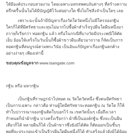
ให้มีองค์ประกอบสวยงาม โดยเฉพาะมหรสพคบงันต่างๆ ที่สร้างความ
ครึกครื้นนั้นไม่ได้มีบัญญัติไว้แต่อย่างใด ซึ่งไม่ใช่สิ่งจำเป็นใดๆ เลย
เพราะฉะนั้นถ้ามีปัญหาเรื่องวัดใดวัดหนึ่งไม่มีใครจองกฐิน
ใครก็ได้ที่มีศรัทธาและทุนไม่มากไปซื้อผ้าสำเร็จรูปผืนใดผืนหนึ่งมา
ถวายก็เรียกว่า ทอดกฐิน แล้ว หรือในกรณีที่บางวัดมีประเพณีให้ตัด
เย็บ ย้อมให้เสร็จในวันนั้นก็ซื้อผ้าขาวผืนเดียวมาถวาย ก็จัดเป็นการ
ทอดกฐินที่สมบูรณ์ตามพระวินัย เป็นอันแก้ปัญหาเรื่องกฐินตกค้าง
อย่างง่ายๆ เพียงเท่านี้
ขอบคุณข้อมูลจาก
www.isangate.com
กฐิน หรือ มหากฐิน
เป็นกฐินที่ราษฎรนำไปทอด ณ วัดใดวัดหนึ่ง ซึ่งตนมีศรัทธา
เป็นการเฉพาะ กล่าวคือ ท่านผู้ใดมีศรัทธาจะทอดกฐิน ณ วัดใด ก็ให้
ทำใบปวารณาจองกฐินติดใบบอกไว้ ณ เขตวัดนั้นๆ เมื่อถึงเวลา
กำหนดก็นำผ้ากฐิน บางครั้งเรียกว่า ผ้าที่เป็นองค์กฐิน ซึ่งจะเป็นผืน
เดียวก็ได้ หลายผืนก็ได้ เป็นผ้าขาวซึ่งยังมิได้ตัด ก็ตัดออกเป็นชิ้นๆ
พอที่จะประกอบเข้าเป็นจีวรผืนใดผืนหนึ่งก็ได้ ทำเสร็จแล้วยังมิได้ย้อม