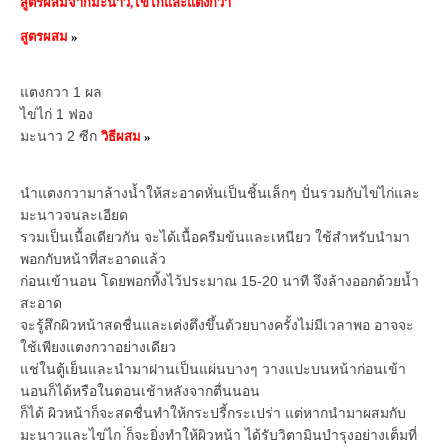
สูตรผสมจากมะนาว,ไข่ไก่และแตงกวา
สูตรผสม
»
แตงกวา 1 ผล
ไข่ไก่ 1 ฟอง
มะนาว 2 ซีก
วิธีผสม
»
นำแตงกวามาล้างน้ำให้สะอาดหั่นเป็นชิ้นเล็กๆ ปั่นรวมกับไข่ไก่และ
มะนาวจนละเอียด
รวมเป็นเนื้อเดียวกัน จะได้เนื้อครีมข้นและเหนียว ใช้สำหรับนำมา
พอกกับหน้าที่สะอาดแล้ว
ก่อนเข้านอน โดยพอกทิ้งไว้ประมาณ 15-20 นาที จึงล้างออกด้วยน้ำ
สะอาด
จะรู้สึกผิวหน้าสดชื่นและเต่งตึงขึ้นด้วยบางครั้งไม่มีเวลาพอ อาจจะ
ใช้เพียงแตงกวาอย่างเดียว
แช่ในตู้เย็นและนำมาฝานเป็นแผ่นบางๆ วางแปะบนหน้าก่อนเข้า
นอนก็ได้หรือในตอนเช้าหลังจากตื่นนอน
ก็ได้ ผิวหน้าก็จะสดชื่นทำให้กระปรี้กระเปร่า แต่หากนำมาผสมกับ
มะนาวและไข่ไก ่ก็จะยิ่งทำให้ผิวหน้า ได้รับวิตามินบำรุงอย่างเต็มที่