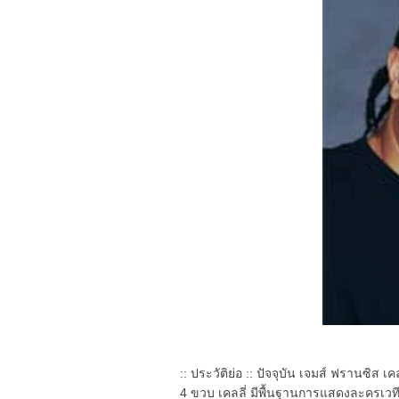
:: ประวัติย่อ :: ปัจจุบัน เจมส์ ฟรานซิส เ
4 ขวบ เคลลี่ มีพื้นฐานการแสดงละครเวทีอ