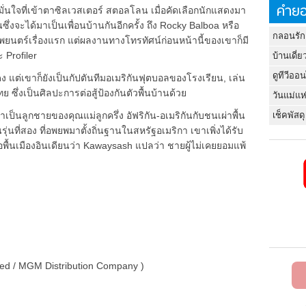
คำยอ
มมั่นใจที่เข้าตาซิลเวสเตอร์ สตอลโลน เมื่อคัดเลือกนักแสดงมา
ึ่งจะได้มาเป็นเพื่อนบ้านกันอีกครั้ง ถึง Rocky Balboa หรือ
กลอนรัก
ภาพยนตร์เรื่องแรก แต่ผลงานทางโทรทัศน์ก่อนหน้านี้ของเขาก็มี
Profiler
บ้านเดี่ย
ดูทีวีออ
ดง แต่เขาก็ยังเป็นกัปตันทีมอเมริกันฟุตบอลของโรงเรียน, เล่น
ึ่งเป็นศิลปะการต่อสู้ป้องกันตัวพื้นบ้านด้วย
วันแม่แห
เช็คพัสดุ
ขาเป็นลูกชายของคุณแม่ลูกครึ่ง อัฟริกัน-อเมริกันกับชนเผ่าพื้น
รุ่นที่สอง ที่อพยพมาตั้งถิ่นฐานในสหรัฐอเมริกา เขาเพิ่งได้รับ
่อพื้นเมืองอินเดียนว่า Kawaysash แปลว่า ชายผู้ไม่เคยยอมแพ้
sed / MGM Distribution Company )