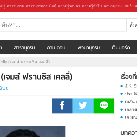
มรู้
สารานุกรม
สารานุกรมออนไลน์
ความรู้รอบตัว
ความรู้ทั่วไป
พจนานุกรม
เกมส์
เพ
ทั้
ีต
สารานุกรม
ถาม-ตอบ
พจนานุกรม
เว็บบอร์ด
lly (เจมส์ ฟรานซิส เคลลี่)
เจมส์ ฟรานซิส เคลลี่)
เรื่องที
J.K. 
ห็น 0
ประวัติ
เจสัน 
เจลาต
เจ มณ
บทควา