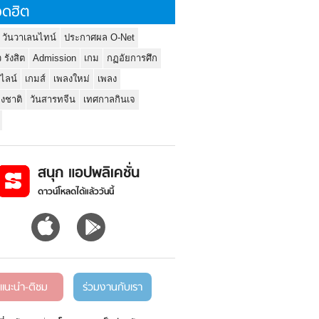
ดฮิต
 วันวาเลนไทน์
ประกาศผล O-Net
ว รังสิต
Admission
เกม
กฏอัยการศึก
นไลน์
เกมส์
เพลงใหม่
เพลง
่งชาติ
วันสารทจีน
เทศกาลกินเจ
สนุก แอปพลิเคชั่น
ดาวน์โหลดได้แล้ววันนี้
แนะนำ-ติชม
ร่วมงานกับเรา