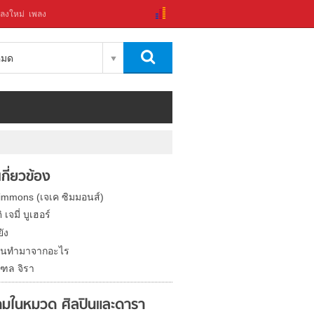
ลงใหม่
เพลง
งหมด
่เกี่ยวข้อง
Simmons (เจเค ซิมมอนส์)
 เจมี่ บูเฮอร์
ยัง
ินทำมาจากอะไร
ฑล จิรา
มในหมวด ศิลปินและดารา