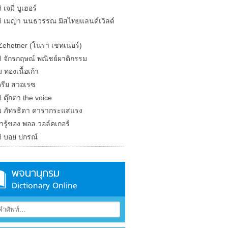
 เจมี่ บูเฮอร์
ติ เมญ่า นนธวรรณ มิสไทยแลนด์เวิลด์
Zehetner (โนรา เชทเนอร์)
ติ จักรกฤษณ์ พณิชย์ผาติกรรม
 ทองเนื้อเก้า
รีย สวอเรซ
ิ ตุ๊กตา the voice
 ภัทรธิดา ดารากระแสแรง
น่ารู้ของ พอล วอล์คเกอร์
ติ บอย ปกรณ์
พจนานุกรม
Dictionary Online