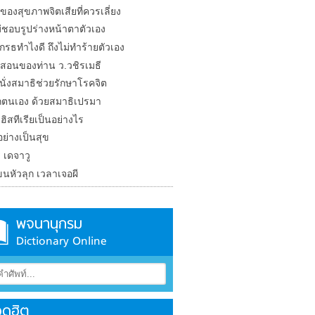
ยของสุขภาพจิตเสียที่ควรเลี่ยง
่ชอบรูปร่างหน้าตาตัวเอง
กรธทำไงดี ถึงไม่ทำร้ายตัวเอง
สอนของท่าน ว.วชิรเมธี
ี้ นั่งสมาธิช่วยรักษาโรคจิต
กตนเอง ด้วยสมาธิเปรมา
ิสทีเรียเป็นอย่างไร
ดอย่างเป็นสุข
 เดจาวู
นหัวลุก เวลาเจอผี
พจนานุกรม
Dictionary Online
ดฮิต