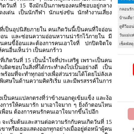
ิดวันที่
15
จึงมักเป็นภาพของคนที่ชอบอยู่กลาง
กลอนรัก
ด่น เป็นนักกีฬา นักแข่งขัน นักทำงานเสี่ยง
บ้านเดี่ย
ดูทีวีออ
่เป็นอุปนิสัยภายใน คนเกิดวันนี้เป็นคนที่ใจอ่อน
วันแม่แห
้งอน และซ่อนความอ่อนหวานน่ารักไว้ภายใน มี
นคนขี้อ้อนและต้องการคนเอาใจที่ ปกปิดจิตใจ
เช็คพัสดุ
นอื่นเห็นว่า เป็นคนกร้าว
่เกิดวันที่
15
เป็นน้ำใจที่ประเสริฐ เพราะเป็นคน
ับผิดชอบในสิ่งที่ได้กระทำลงไปเป็นอย่างดี เป็น
้อมที่จะทำทุกอย่างเพื่อส่วนรวมได้โดยไม่ลังเล
ติพิเศษในด้านความคิดริเริ่ม และมีพรสรรค์ในการ
จึงเป็นคนแปลกตรงที่ว่าข้างนอกดูเข้มแข็ง และง้อ
้องการให้คนมารัก มาเอาใจมาก ๆ ยิ่งถ้าตอนไหน
การเพื่อน ต้องการคนรักคนเอาใจมากขึ้นไปอีก
่า จะเริ่มต้นและสานต่อความรักกับคนเกิดวันที่
15
ขาหรือเธอแสดงออกทุกอย่างเมื่ออยู่ต่อหน้าผู้คน