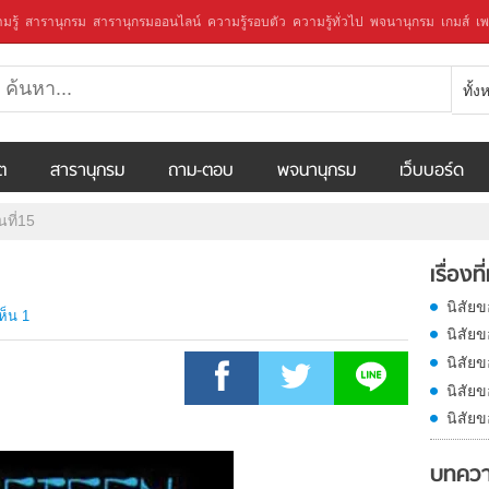
มรู้
สารานุกรม
สารานุกรมออนไลน์
ความรู้รอบตัว
ความรู้ทั่วไป
พจนานุกรม
เกมส์
เพ
ทั้
ีต
สารานุกรม
ถาม-ตอบ
พจนานุกรม
เว็บบอร์ด
นที่15
เรื่องที
นิสัยข
ห็น 1
นิสัยข
นิสัยข
นิสัยข
นิสัยข
บทควา