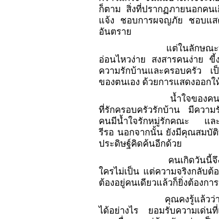
ก็ตาม สิ่งที่ปรากฏภายนอกคนเก
แจ้ง ชอบการผจญภัย ชอบแสดงเ
อันตราย
แต่ในลักษณะที
อ่อนไหวง่าย สงสารคนง่าย ขี
ความรักบ้านและครอบครัว เป็
ของตนเอง ด้วยการแสดงออกให้ค
น้ำใจของคนที
ที่รักครอบครัวรักบ้าน มีความร
คนมีน้ำใจรักหมู่รักคณะ และพร
รีรอ นอกจากนั้น ยังมีคุณสมบั
ประดิษฐ์คิดค้นอีกด้วย
คนเกิดวันนี้
ใครไม่เป็น แต่ความจริงกลับต
ต้องอยู่คนเดียวแล้วก็ยิ่งต้อง
คุณคงรู้แล้วว
ได้อย่างไร ยอมรับความเด่นที่เ