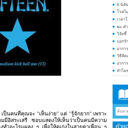
6 นิสั
โรคไม
เวลาโ
๒๐ คำ
วิจัยช
บอกรั
อาการฮ
วิธีคิ
อาการ
ทำไมข
5
เป็นคนที่คุณจะ "เห็นง่าย" แต่ "รู้จักยาก" เพราะ
ามมีอิสระเสรี ชอบแสดงให้เห็นว่าเป็นคนมีความ
คำยอ
องทำอะไรแผลง ๆ เพื่อให้ดูเก่งในสายตาเพื่อน ๆ