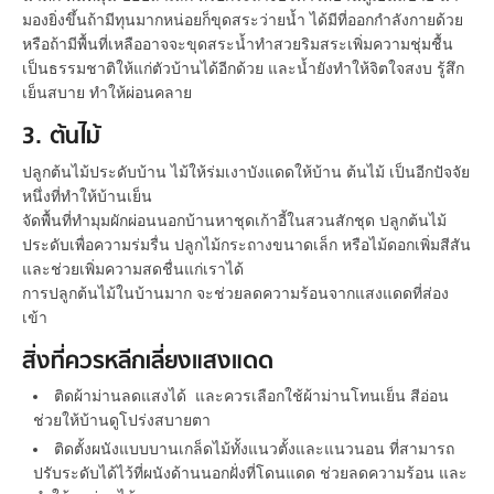
มองยิ่งขึ้นถ้ามีทุนมากหน่อยก็ขุดสระว่ายน้ำ ได้มีที่ออกกำลังกายด้วย
หรือถ้ามีพื้นที่เหลืออาจจะขุดสระน้ำทำสวยริมสระเพิ่มความชุ่มชื้น
เป็นธรรมชาติให้แก่ตัวบ้านได้อีกด้วย และน้ำยังทำให้จิตใจสงบ รู้สึก
เย็นสบาย ทำให้ผ่อนคลาย
3. ต้นไม้
ปลูกต้นไม้ประดับบ้าน ไม้ให้ร่มเงาบังแดดให้บ้าน ต้นไม้ เป็นอีกปัจจัย
หนึ่งที่ทำให้บ้านเย็น
จัดพื้นที่ทำมุมผักผ่อนนอกบ้านหาชุดเก้าอี้ในสวนสักชุด ปลูกต้นไม้
ประดับเพื่อความร่มรื่น ปลูกไม้กระถางขนาดเล็ก หรือไม้ดอกเพิ่มสีสัน
และช่วยเพิ่มความสดชื่นแก่เราได้
การปลูกต้นไม้ในบ้านมาก จะช่วยลดความร้อนจากแสงแดดที่ส่อง
เข้า
สิ่งที่ควรหลีกเลี่ยงแสงแดด
ติดผ้าม่านลดแสงได้ และควรเลือกใช้ผ้าม่านโทนเย็น สีอ่อน
ช่วยให้บ้านดูโปร่งสบายตา
ติดตั้งผนังแบบบานเกล็ดไม้ทั้งแนวตั้งและแนวนอน ที่สามารถ
ปรับระดับได้ไว้ที่ผนังด้านนอกฝั่งที่โดนแดด ช่วยลดความร้อน และ