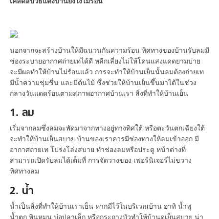
เคล็ดลับวิธีแต่งบ้านยังไงไม่ร้อน
นอกจากจะสร้างบ้านให้มีฉนวนกันความร้อน ทิศทางของบ้านรับลมมี
ช่องระบายอากาศถ่ายเทได้ดี หลีกเลี่ยงไม่ให้โดนแสงแดดยามบ่าย
จะมีผลทำให้บ้านไม่ร้อนแล้ว การจะทำให้บ้านเย็นนั้นลมต้องถ่ายเท
มีน้ำความชุ่มชื่น และมีต้นไม้ ซึ่งช่วยให้บ้านเย็นขึ้นมาได้ในช่วง
กลางวันแดดร้อนตามสภาพอากาศบ้านเรา สิ่งที่ทำให้บ้านเย็น
1. ลม
เริ่มจากลมซึ่งลมจะพัดมาจากทางอยู่ทางทิศใต้ หรือตะวันตกเฉียงใต้
จะทำให้บ้านเย็นสบาย บ้านของเราควรมีช่องทางให้ลมเข้าออก มี
อากาศถ่ายเท โปร่งโล่งสบาย ทำช่องลมหรือประตู หน้าต่างที่
สามารถเปิดรับลมได้เต็มที่ การจัดวางของ เฟอร์นิเจอร์ไม่ขวาง
ทิศทางลม
2. น้ำ
น้ำเป็นสิ่งที่ทำให้บ้านเราเย็น หากมีไว้ในบริเวณบ้าน อาทิ น้ำพุ
น้ำตก หินหมุน บ่อปลาเล็ก หรือกระถางบัวทำให้บ้านดูเย็นสบาย น่า