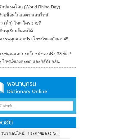
ุรักษ์แรดโลก (World Rhino Day)
ักด้วยช็อคโกแลตวาเลนไทน์
รั่ว (น้ำ) ไหล ใครช่วยที
ินทุเรียนก็ผอมได้
ด สรรพคุณและประโยชน์ของมังคุด 45
 สรรพคุณและประโยชน์ของฝรั่ง 33 ข้อ !
ะโยชน์ของสะตอ และวิธีดับกลิ่น
พจนานุกรม
Dictionary Online
ดฮิต
 วันวาเลนไทน์
ประกาศผล O-Net