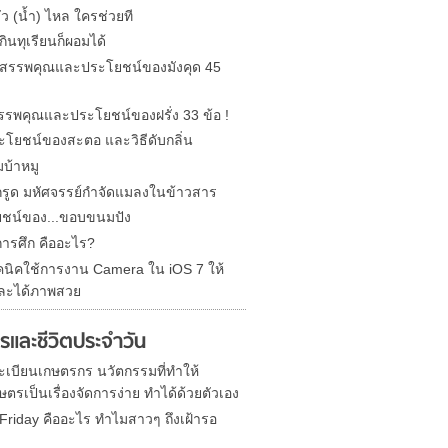
รั่ว (น้ำ) ไหล ใครช่วยที
ินทุเรียนก็ผอมได้
ด สรรพคุณและประโยชน์ของมังคุด 45
 สรรพคุณและประโยชน์ของฝรั่ง 33 ข้อ !
ะโยชน์ของสะตอ และวิธีดับกลิ่น
บ้าหมู
รูด มหัศจรรย์กำจัดแมลงในข้าวสาร
ชน์ของ...ขอบขนมปัง
การศึก คืออะไร?
คนิคใช้การงาน Camera ใน iOS 7 ให้
ละได้ภาพสวย
รและชีวิตประจำวัน
 ทะเบียนเกษตรกร นวัตกรรมที่ทำให้
ตรเป็นเรื่องจัดการง่าย ทำได้ด้วยตัวเอง
 Friday คืออะไร ทำไมสาวๆ ถึงเฝ้ารอ