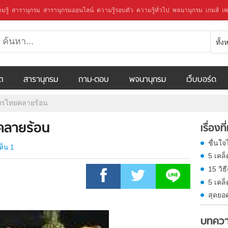
มรู้
สารานุกรม
สารานุกรมออนไลน์
ความรู้รอบตัว
ความรู้ทั่วไป
พจนานุกรม
เกมส์
เพ
ทั้
ีต
สารานุกรม
ถาม-ตอบ
พจนานุกรม
เว็บบอร์ด
ไพรไทยคลายร้อน
คลายร้อน
เรื่องที
ชื่นใ
ห็น 1
5 เคล็
15 วิธ
5 เคล็
สุดยอ
บทควา