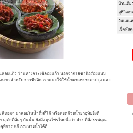
บ้านเดี่ย
ดูทีวีออ
วันแม่แห
เช็คพัสดุ
อนลอยแก้ว ว่านหางจระเข้ลอยแก้ว นอกจากรสชาติอร่อยแบบ
ย่างมาก สำหรับชาวชีวจิต เราแนะให้ใช้น้ำตาลทรายมาปรุง และ
ิหอมๆ มาลอยในน้ำดื่มก็ได้ หรือหยดด้วยน้ำยาอุทัยยิ่งดี
ทัยที่ดื่มๆ กันนั้น ยังมีสมุนไพรไทยชื่อว่า ฝาง ที่มีสรรพคุณ
าตุพิการ แก้ กระหายน้ำได้ดี