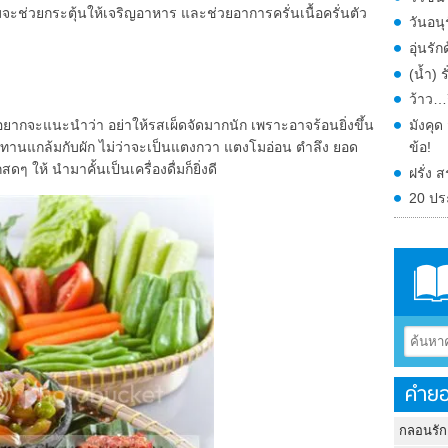
จะช่วยกระตุ้นให้เจริญอาหาร และช่วยอาการครั่นเนื้อครั่นตัว
วันอน
อุ่นร
(น้ำ) 
ว้าว…ก
มังคุ
อยากจะแนะนำว่า อย่าให้รสเผ็ดจัดมากนัก เพราะอาจร้อนยิ่งขึ้น
ข้อ!
ระทานแกล้มกับผัก ไม่ว่าจะเป็นแตงกวา แตงโมอ่อน ตำลึง ยอด
ให้ นำมาคั้นเป็นเครื่องดื่มก็ยิ่งดี
ฝรั่ง
20 ปร
คำยอ
กลอนรัก