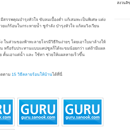
สงวนลิข
ีสรรพคุณบำรุงหัวใจ ขับลมเบื้องต่ำ แก้เสมหะเป็นพิเศษ แต่ง
ช่วยแก้ร้อนในกระหายน้ำ ชูกำลัง บำรุงหัวใจ แก้ลมวิงเวียน
้ง ในส่วนของฟ้าทะลายโจรมีวิธีกินง่ายๆ โดยเอาใบมาล้างให้
ุ่น หรือรับประทานแบบแคปซูลก็ได้จะขมน้อยกว่า แต่ถ้ามีแผล
 คั้นเอาแต่น้ำ และ ใช้ทา ช่วยให้แผลหายเร็วขึ้น
ติดตาม
15 วิธีคลายร้อนให้บ้าน
ได้ที่นี่