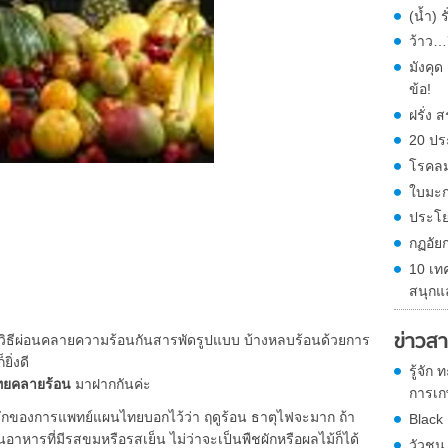
(น้ำ) 
ว้าว…ก
มังคุ
ข้อ!
ฝรั่ง
20 ปร
โรคลม
ใบมะก
ประโย
กฏอัย
10 เท
สนุกแ
ข่าวสา
วิธีผ่อนคลายความร้อนกันสารพัดรูปแบบ บ้างหลบร้อนด้วยการ
ิ่งดี
รู้จัก
ทยคลายร้อน
มาฝากกันค่ะ
การเกษ
ักของการแพทย์แผนไทยบอกไว้ว่า ฤดูร้อน ธาตุไฟจะมาก ถ้า
Black
าหารที่มีรสขมหรือรสเย็น ไม่ว่าจะเป็นพืชผักหรือผลไม้ก็ได้
วัวชน