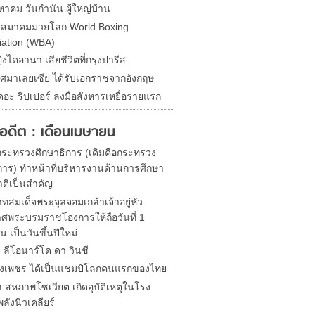
หาคม วันกำนัน ผู้ใหญ่บ้าน
ดสมาคมมวยโลก World Boxing
iation (WBA)
ิงไดอานา เสียชีวิตที่กรุงปารีส
ศมาเลยเซีย ได้รับเอกราชจากอังกฤษ
ดอะ ริปเปอร์ ลงมือสังหารเหยื่อรายแรก
ในอดีต : เดือนเมษายน
้งกระทรวงศึกษาธิการ (เดิมคือกระทรวง
าร) ทำหน้าที่บริหารงานด้านการศึกษา
ติเป็นสำคัญ
ทสมเด็จพระจุลจอมเกล้าเจ้าอยู่หัว
ศพระบรมราชโองการให้ถือวันที่ 1
 เป็นวันขึ้นปีใหม่
ด ลีโอนาร์โด ดา วินชี
ิ่งเพชร ได้เป็นแชมป์โลกคนแรกของไทย
 สหภาพโซเวียต เกิดอุบัติเหตุในโรง
ลังนิวเคลียร์