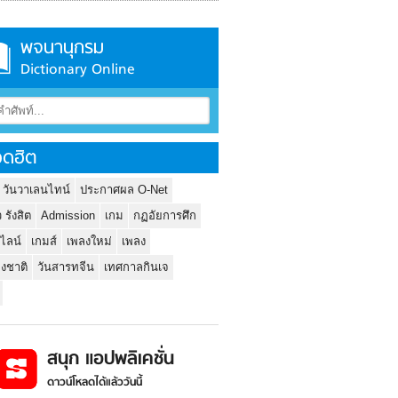
พจนานุกรม
Dictionary Online
ดฮิต
 วันวาเลนไทน์
ประกาศผล O-Net
ว รังสิต
Admission
เกม
กฏอัยการศึก
นไลน์
เกมส์
เพลงใหม่
เพลง
่งชาติ
วันสารทจีน
เทศกาลกินเจ
สนุก แอปพลิเคชั่น
ดาวน์โหลดได้แล้ววันนี้