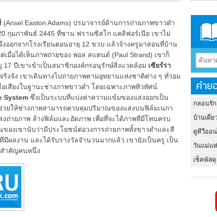
์
(Ansel Easton Adams) ปรมาจารย์ด้านการถ่ายภาพขาวดำ
ที่ 20 กุมภาพันธ์ 2445 ที่ซาน ฟรานซิสโก แคลิฟอร์เนีย เขาไม่
งออกจากโรงเรียนตอนอายุ 12 ขวบ แล้วจ้างครูมาสอนที่บ้าน
ต่เมื่อได้เห็นภาพถ่ายของ พอล สแตนด์ (Paul Strand) เขาก็
17 ปีเขาเข้าเป็นสมาชิกองค์กรอนุรักษ์สิ่งแวดล้อม
เซียร์รา
งจริงจัง เขาเดินทางไปถ่ายภาพตามอุทยานแห่งชาติต่าง ๆ ทั่วอม
คำยอ
ีชื่อเสียงในฐานะช่างภาพขาวดำ โดยเฉพาะภาพทิวทัศน์
e System
ซึ่งเป็นระบบที่แบ่งค่าความแข้มของแสงออกเป็น
กลอนรัก
่อช่วยให้ช่างภาพสามารถควบคุมปริมาณของแสงบนฟิล์มเนกา
บ้านเดี่ย
งถ่ายภาพ ล้างฟิล์มและอัดภาพ เพื่อที่จะได้ภาพที่มีโทนครบ
ซนของเขานับว่ามีประโยชน์ต่อวงการถ่ายภาพทั้งขาวดำและสี
ดูทีวีออ
ี่มีผลงาน และได้รับรางวัลจำนวนมากแล้ว เขายังเป็นครู เป็น
วันแม่แห
นสำคัญคนหนึ่ง
เช็คพัสดุ