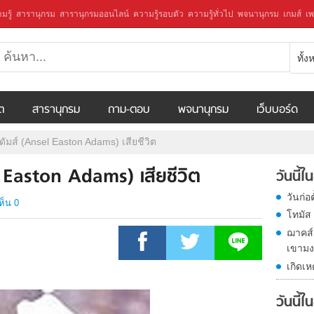
มรู้
สารานุกรม
สารานุกรมออนไลน์
ความรู้รอบตัว
ความรู้ทั่วไป
พจนานุกรม
เกมส์
เพ
ทั้
ีต
สารานุกรม
ถาม-ตอบ
พจนานุกรม
เว็บบอร์ด
ัมส์ (Ansel Easton Adams) เสียชีวิต
 Easton Adams) เสียชีวิต
วันนี้
วันก่อ
ห็น 0
โทมัส 
ฌาคส์
เขามงต
เกิดเ
วันนี้