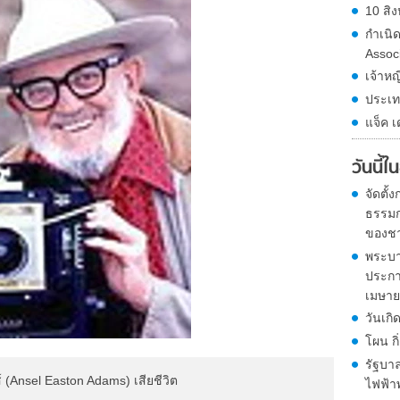
10 สิง
กำเนิ
Assoc
เจ้าหญ
ประเท
แจ็ค เ
วันนี้
จัดตั
ธรรมก
ของชา
พระบา
ประกา
เมษายน
วันเกิ
โผน ก
รัฐบาล
 (Ansel Easton Adams) เสียชีวิต
ไฟฟ้าพ