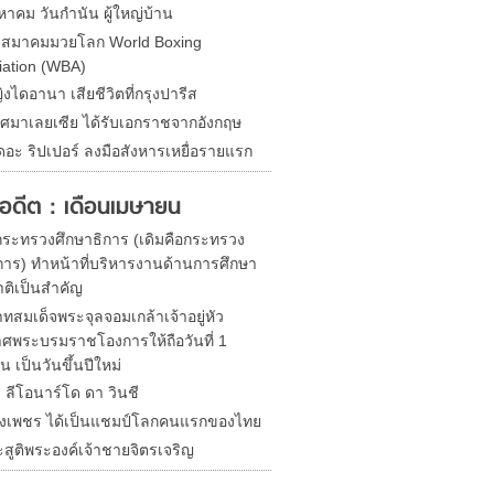
หาคม วันกำนัน ผู้ใหญ่บ้าน
ดสมาคมมวยโลก World Boxing
iation (WBA)
ิงไดอานา เสียชีวิตที่กรุงปารีส
ศมาเลยเซีย ได้รับเอกราชจากอังกฤษ
ดอะ ริปเปอร์ ลงมือสังหารเหยื่อรายแรก
ในอดีต : เดือนเมษายน
้งกระทรวงศึกษาธิการ (เดิมคือกระทรวง
าร) ทำหน้าที่บริหารงานด้านการศึกษา
ติเป็นสำคัญ
ทสมเด็จพระจุลจอมเกล้าเจ้าอยู่หัว
ศพระบรมราชโองการให้ถือวันที่ 1
 เป็นวันขึ้นปีใหม่
ด ลีโอนาร์โด ดา วินชี
ิ่งเพชร ได้เป็นแชมป์โลกคนแรกของไทย
ะสูติพระองค์เจ้าชายจิตรเจริญ