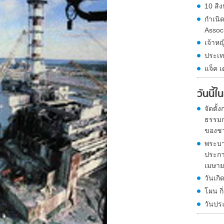
10 สิง
กำเนิ
Assoc
เจ้าหญ
ประเท
แจ็ค เ
วันนี้
จัดตั
ธรรมก
ของชา
พระบา
ประกา
เมษายน
วันเกิ
โผน ก
วันปร