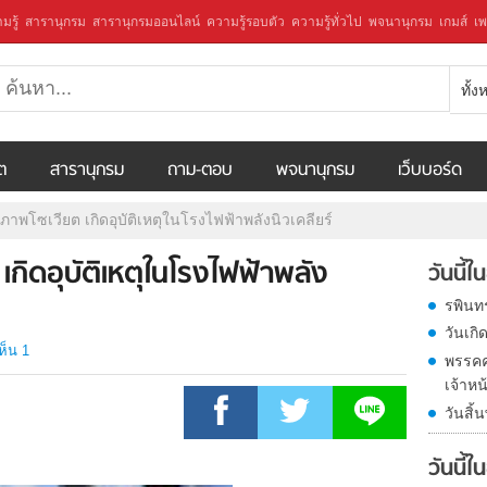
มรู้
สารานุกรม
สารานุกรมออนไลน์
ความรู้รอบตัว
ความรู้ทั่วไป
พจนานุกรม
เกมส์
เพ
ทั้
ีต
สารานุกรม
ถาม-ตอบ
พจนานุกรม
เว็บบอร์ด
าพโซเวียต เกิดอุบัติเหตุในโรงไฟฟ้าพลังนิวเคลียร์
กิดอุบัติเหตุในโรงไฟฟ้าพลัง
วันนี้
รพินท
วันเก
ห็น 1
พรรคค
เจ้าหน
วันสิ้
วันนี้