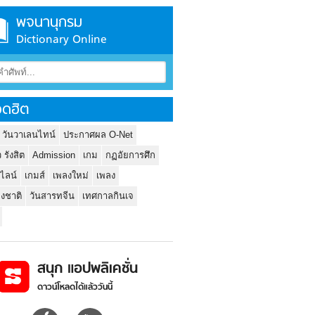
พจนานุกรม
Dictionary Online
ดฮิต
 วันวาเลนไทน์
ประกาศผล O-Net
ว รังสิต
Admission
เกม
กฏอัยการศึก
นไลน์
เกมส์
เพลงใหม่
เพลง
่งชาติ
วันสารทจีน
เทศกาลกินเจ
สนุก แอปพลิเคชั่น
ดาวน์โหลดได้แล้ววันนี้