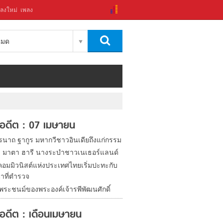
ลงใหม่
เพลง
งหมด
ในอดีต : 07 เมษายน
รนาถ ฐากูร มหากวีชาวอินเดียถึงแก่กรรม
ิด มาตา ฮารี นางระบำชาวเนเธอร์แลนด์
อมมิวนิสต์แห่งประเทศไทยเริ่มปะทะกับ
้าที่ตำรวจ
นพระชนม์ของพระองค์เจ้ารพีพัฒนศักดิ์
ในอดีต : เดือนเมษายน