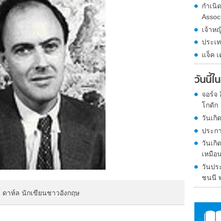
กำเนิ
Assoc
เจ้าหญ
ประเท
แจ็ค เ
วันนี้
จอร์จ
โกดัก
วันเกิ
ประก
วันเก
เหมือน
วันปร
ชนนี 
ด์ ดาห์ล นักเขียนชาวอังกฤษ