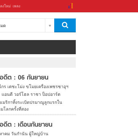
ลงใหม่
เพลง
งหมด
ในอดีต : 06 กันยายน
งไกร เตชะโม่ง ขโมยเครื่องเพชรซาอุฯ
ิด แอนดี วอร์โฮล ราชา ป็อปอาร์ต
อเมริกาทิ้งระเบิดปรมาณูลูกแรกใน
มโลกครั้งที่สอง
ในอดีต : เดือนกันยายน
หาคม วันกำนัน ผู้ใหญ่บ้าน