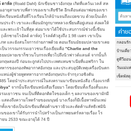
์ ดาห์ล
(Roald Dahl) นักเขียนชาวอังกฤษ เกิดที่แคว้นเวลส์ สห
นอายุสามขวบพี่สาวของเขาเสียชีวิต อีกเดือนต่อมาพ่อของเขา
์ลเรียนหนังสือที่โรงเรียนใกล้บ้านจนถึงแปดขวบ ด้วยเป็นเด็ก
ียนประจำ เขาและเพื่อนมักถูกบาทหลวงเฆี่ยนตีอยู่เสมอ ส่งผลให้
ละพระเจ้าในที่สุด ต่อมาเขาได้ใช้ประสบการณ์ช่วงนี้เขียน
คำยอ
”
(เด็กชายโรอัลด์ ดาห์ล) โรลด์ตัวสูงถึง 1.98 เมตร เขาเป็น
ระเภท และยังสนใจการถ่ายภาพด้วย ตอนเรียนมัธยมปลายเขาเคย
กลอนรัก
ยเป็นวรรณกรรมเยาวชนเรื่องเยี่ยมคือ
“Charlie and the
บ้านเดี่ย
ธยมปลายเขาก็ชวนโบกรถเที่ยวไปถึงนิวฟาวด์แลนด์ จากนั้นก็
ดูทีวีออ
ี่อังกฤษสองปี ก่อนจะถูกส่งไปประเทศแทนซาเนียที่แอฟริกา ใน
วันแม่แห
็นทหารของกองทัพอากาศอังกฤษ และประสบอุบัติเหตุเครื่องบินตก
ตำแหน่งผู้ช่วยทูตทหารอากาศอังกฤษประจำกรุงวอชิงตัน
เช็คพัสดุ
ี 2485 โดยนำประสบการณ์ในสงครามมาเขียนหนังสือ เรื่องแรกที่
ibya"
จากนั้นจึงเขียนหนังสือเรื่อยมา โดยเขียนทั้งเรื่องสั้นและ
รรมเยาวชน จนเป็นที่ติดอกติดใจของเด็ก ๆ ผลงานของเขามักมี
 แสดงถึงความโหดร้ายของมนุษย์ บางเรื่องก็มีเนื้อหาหมิ่นเหม่
กทั้งเขายังเป็นนักเขียนที่ต่อต้านชาวยิวและคัดค้านลัทธิเฟมินิ
ลงานของเขาได้รับการนำไปสร้างเป็นภาพยนตร์หลายเรื่อง โร
จิกายน 2533 ขณะอายุได้ 74 ปี