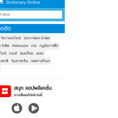
Dictionary Online
ดฮิต
 วันวาเลนไทน์
ประกาศผล O-Net
ว รังสิต
Admission
เกม
กฏอัยการศึก
นไลน์
เกมส์
เพลงใหม่
เพลง
่งชาติ
วันสารทจีน
เทศกาลกินเจ
สนุก แอปพลิเคชั่น
ดาวน์โหลดได้แล้ววันนี้