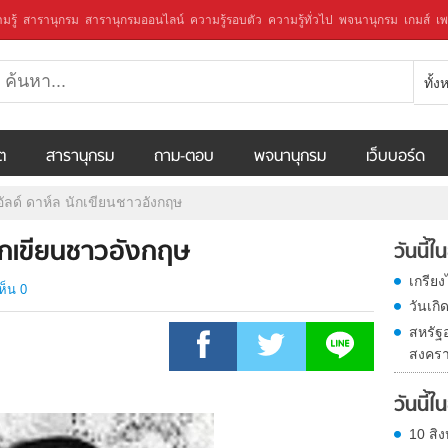
มรู้
สารานุกรม
สารานุกรมออนไลน์
ความรู้รอบตัว
ความรู้ทั่วไป
พจนานุกรม
เกมส์
เพ
ทั้
ีต
สารานุกรม
ถาม-ตอบ
พจนานุกรม
เว็บบอร์ด
อัลด์ ดาห์ล นักเขียนชาวอังกฤษ
นักเขียนชาวอังกฤษ
วันนี้
เกรีย
ห็น 0
วันเก
สหรัฐ
สงครา
วันนี้
10 สิง