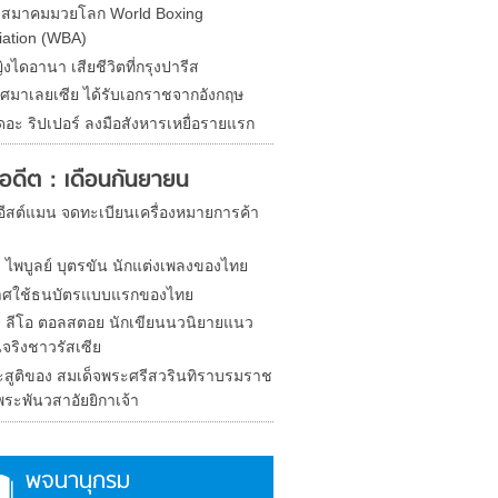
ดสมาคมมวยโลก World Boxing
iation (WBA)
ิงไดอานา เสียชีวิตที่กรุงปารีส
ศมาเลยเซีย ได้รับเอกราชจากอังกฤษ
ดอะ ริปเปอร์ ลงมือสังหารเหยื่อรายแรก
ในอดีต : เดือนกันยายน
 อีสต์แมน จดทะเบียนเครื่องหมายการค้า
ด ไพบูลย์ บุตรขัน นักแต่งเพลงของไทย
าศใช้ธนบัตรแบบแรกของไทย
ิด ลีโอ ตอลสตอย นักเขียนนวนิยายแนว
จริงชาวรัสเซีย
ะสูติของ สมเด็จพระศรีสวรินทิราบรมราช
พระพันวสาอัยยิกาเจ้า
พจนานุกรม