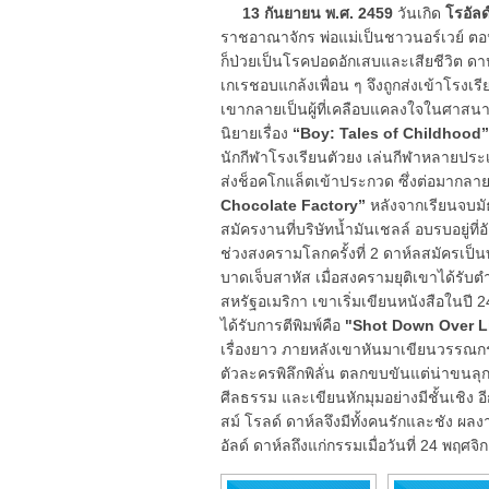
13 กันยายน พ.ศ. 2459
วันเกิด
โรอัลด
ราชอาณาจักร พ่อแม่เป็นชาวนอร์เวย์ ตอ
ก็ป่วยเป็นโรคปอดอักเสบและเสียชีวิต ดาห
เกเรชอบแกล้งเพื่อน ๆ จึงถูกส่งเข้าโรงเร
เขากลายเป็นผู้ที่เคลือบแคลงใจในศาสนาแ
นิยายเรื่อง
“Boy: Tales of Childhood
นักกีฬาโรงเรียนตัวยง เล่นกีฬาหลายป
ส่งช็อคโกแล็ตเข้าประกวด ซึ่งต่อมากลา
Chocolate Factory”
หลังจากเรียนจบมั
สมัครงานที่บริษัทน้ำมันเชลล์ อบรบอยู่ท
ช่วงสงครามโลกครั้งที่ 2 ดาห์ลสมัครเป
บาดเจ็บสาหัส เมื่อสงครามยุติเขาได้รับ
สหรัฐอเมริกา เขาเริ่มเขียนหนังสือในป
ได้รับการตีพิมพ์คือ
"Shot Down Over L
เรื่องยาว ภายหลังเขาหันมาเขียนวรรณก
ตัวละครพิลึกพิลั่น ตลกขบขันแต่น่าขนลุก
ศีลธรรม และเขียนหักมุมอย่างมีชั้นเชิง อี
สม์ โรลด์ ดาห์ลจึงมีทั้งคนรักและชัง ผ
อัลด์ ดาห์ลถึงแก่กรรมเมื่อวันที่ 24 พฤศ