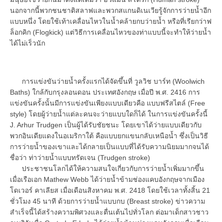
นอกจากนี้พวกชนชาติสลาฟและพวกสแกนดิเนเวียรู้จักการว่ายน้ำอีก
แบบหนึ่ง โดยใช้เท้าเคลื่อนไหวในน้ำคล้ายกบว่ายน้ำ หรือที่เรียกว่าฟ
ล็อกคิก (Flogkick) แต่วิธีการเคลื่อนไหวของท่าแบบนี้จะทำให้ว่ายน้ำ
ได้ไม่เร็วนัก
การแข่งขันว่ายน้ำครั้งแรกได้จัดขึ้นที่ วูลวิช บาร์ท (Woolwich
Baths) ใกล้กับกรุงลอนดอน ประเทศอังกฤษ เมื่อปี พ.ศ. 2416 การ
แข่งขันครั้งนั้นมีการแข่งขันเพียงแบบเดียวคือ แบบฟรีสไตล์ (Free
style) โดยผู้ว่ายน้ำแต่ละคนจะว่ายแบบใดก็ได้ ในการแข่งขันครั้งนี้
J. Arhur Trudgen เป็นผู้ได้รับชัยชนะ โดยเขาได้ว่ายแบบเดียวกับ
พวกอินเดียแดงในอเมริกาใต้ คือแบบยกแขนกลับเหนือน้ำ ซึ่งเป็นวิธี
การว่ายน้ำของเขาและได้กลายเป็นแบบที่ได้รับความนิยมมากจนได้
ชื่อว่า ท่าว่ายน้ำแบบทรัดเจน (Trudgen stroke)
ประชาชนโลกได้ให้ความสนใจเกี่ยวกับการว่ายน้ำเพิ่มมากขึ้น
เมื่อเรือเอก Mathew Webb ได้ว่ายน้ำข้ามช่องแคบอังกฤษจากเมือง
โดเวอร์ คาเลียส เมื่อเดือนสิงหาคม พ.ศ. 2418 โดยใช้เวลาทั้งสิ้น 21
ชั่วโมง 45 นาที ด้วยการว่ายน้ำแบบกบ (Breast stroke) ข่าวความ
สำเร็จนี้ได้สร้างความพิศวงและตื่นเต้นไปทั่วโลก ต่อมาเด็กสาวชาว