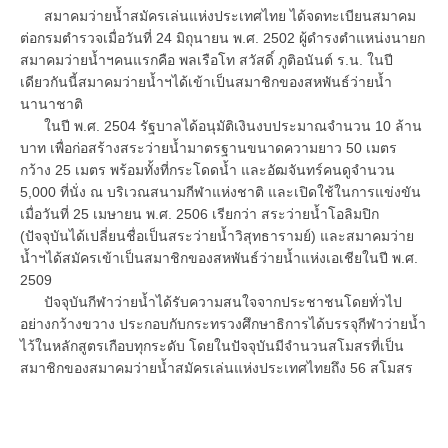
สมาคมว่ายน้ำสมัครเล่นแห่งประเทศไทย ได้จดทะเบียนสมาคม
ต่อกรมตำรวจเมื่อวันที่ 24 มิถุนายน พ.ศ. 2502 ผู้ดำรงตำแหน่งนายก
สมาคมว่ายน้ำฯคนแรกคือ พลเรือโท สวัสดิ์ ภูติอนันต์ ร.น. ในปี
เดียวกันนี้สมาคมว่ายน้ำฯได้เข้าเป็นสมาชิกของสหพันธ์ว่ายน้ำ
นานาชาติ
ในปี พ.ศ. 2504 รัฐบาลได้อนุมัติเงินงบประมาณจำนวน 10 ล้าน
บาท เพื่อก่อสร้างสระว่ายน้ำมาตรฐานขนาดความยาว 50 เมตร
กว้าง 25 เมตร พร้อมทั้งที่กระโดดน้ำ และอัฒจันทร์คนดูจำนวน
5,000 ที่นั่ง ณ บริเวณสนามกีฬาแห่งชาติ และเปิดใช้ในการแข่งขัน
เมื่อวันที่ 25 เมษายน พ.ศ. 2506 เรียกว่า สระว่ายน้ำโอลิมปิก
(ปัจจุบันได้เปลี่ยนชื่อเป็นสระว่ายน้ำวิสุทธารามย์) และสมาคมว่าย
น้ำฯได้สมัครเข้าเป็นสมาชิกของสหพันธ์ว่ายน้ำแห่งเอเชียในปี พ.ศ.
2509
ปัจจุบันกีฬาว่ายน้ำได้รับความสนใจจากประชาชนโดยทั่วไป
อย่างกว้างขวาง ประกอบกับกระทรวงศึกษาธิการได้บรรจุกีฬาว่ายน้ำ
ไว้ในหลักสูตรเกือบทุกระดับ โดยในปัจจุบันมีจำนวนสโมสรที่เป็น
สมาชิกของสมาคมว่ายน้ำสมัครเล่นแห่งประเทศไทยถึง 56 สโมสร