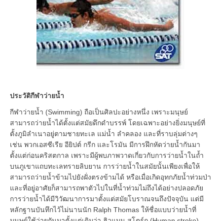
ประวัติกีฬา
ว่ายน้ำ
กีฬาว่ายน้ำ (Swimming) ถือเป็นศิลปะอย่างหนึ่ง เพราะมนุษย์
สามารถว่ายน้ำได้ตั้งแต่สมัยดึกดำบรรพ์ โดยเฉพาะอย่างยิ่งมนุษย์ที่
ตั้งภูมิลำเนาอยู่ตามชายทะเล แม่น้ำ ลำคลอง และที่ราบลุ่มต่างๆ
เช่น พวกเอสซีเรีย อียิปต์ กรีก และโรมัน มีการฝึกหัดว่ายน้ำกันมา
ตั้งแต่ก่อนคริสตกาล เพราะมีผู้พบภาพวาดเกี่ยวกับการว่ายน้ำในถ้ำ
บนภูเขาแถบทะเลทรายลิบยาน การว่ายน้ำในสมัยนั้นเพียงเพื่อให้
สามารถว่ายน้ำข้ามไปยังฝั่งตรงข้ามได้ หรือเมื่อเกิดอุทกภัยน้ำท่วมป่า
และที่อยู่อาศัยก็สามารถพาตัวไปในที่น้ำท่วมไม่ถึงได้อย่างปลอดภัย
การว่ายน้ำได้มีวิวัฒนาการมาตั้งแต่สมัยโบราณจนถึงปัจจุบัน แต่มี
หลักฐานบันทึกไว้ไม่นานนัก Ralph Thomas ให้ชื่อแบบว่ายน้ำที่
มนุษย์ใช้ว่ายกันมาตั้งแต่เดิมว่า ฮิวแมน สโตร์ก (Human stroke)