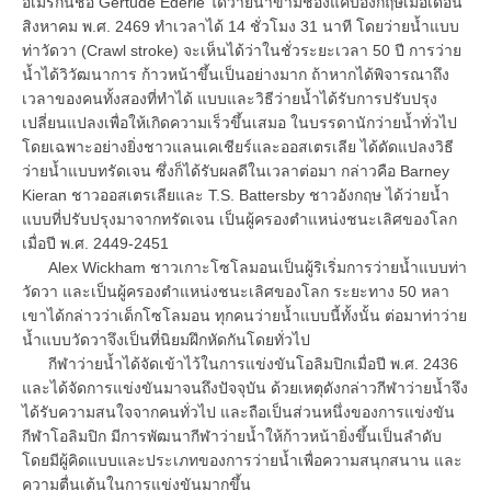
อเมริกันชื่อ Gertude Ederle ได้ว่ายน้ำข้ามช่องแคบอังกฤษเมื่อเดือน
สิงหาคม พ.ศ. 2469 ทำเวลาได้ 14 ชั่วโมง 31 นาที โดยว่ายน้ำแบบ
ท่าวัดวา (Crawl stroke) จะเห็นได้ว่าในชั่วระยะเวลา 50 ปี การว่าย
น้ำได้วิวัฒนาการ ก้าวหน้าขึ้นเป็นอย่างมาก ถ้าหากได้พิจารณาถึง
เวลาของคนทั้งสองที่ทำได้ แบบและวิธีว่ายน้ำได้รับการปรับปรุง
เปลี่ยนแปลงเพื่อให้เกิดความเร็วขึ้นเสมอ ในบรรดานักว่ายน้ำทั่วไป
โดยเฉพาะอย่างยิ่งชาวแลนเคเชียร์และออสเตรเลีย ได้ดัดแปลงวิธี
ว่ายน้ำแบบทรัดเจน ซึ่งก็ได้รับผลดีในเวลาต่อมา กล่าวคือ Barney
Kieran ชาวออสเตรเลียและ T.S. Battersby ชาวอังกฤษ ได้ว่ายน้ำ
แบบที่ปรับปรุงมาจากทรัดเจน เป็นผู้ครองตำแหน่งชนะเลิศของโลก
เมื่อปี พ.ศ. 2449-2451
Alex Wickham ชาวเกาะโซโลมอนเป็นผู้ริเริ่มการว่ายน้ำแบบท่า
วัดวา และเป็นผู้ครองตำแหน่งชนะเลิศของโลก ระยะทาง 50 หลา
เขาได้กล่าวว่าเด็กโซโลมอน ทุกคนว่ายน้ำแบบนี้ทั้งนั้น ต่อมาท่าว่าย
น้ำแบบวัดวาจึงเป็นที่นิยมฝึกหัดกันโดยทั่วไป
กีฬาว่ายน้ำได้จัดเข้าไว้ในการแข่งขันโอลิมปิกเมื่อปี พ.ศ. 2436
และได้จัดการแข่งขันมาจนถึงปัจจุบัน ด้วยเหตุดังกล่าวกีฬาว่ายน้ำจึง
ได้รับความสนใจจากคนทั่วไป และถือเป็นส่วนหนึ่งของการแข่งขัน
กีฬาโอลิมปิก มีการพัฒนากีฬาว่ายน้ำให้ก้าวหน้ายิ่งขึ้นเป็นลำดับ
โดยมีผู้คิดแบบและประเภทของการว่ายน้ำเพื่อความสนุกสนาน และ
ความตื่นเต้นในการแข่งขันมากขึ้น