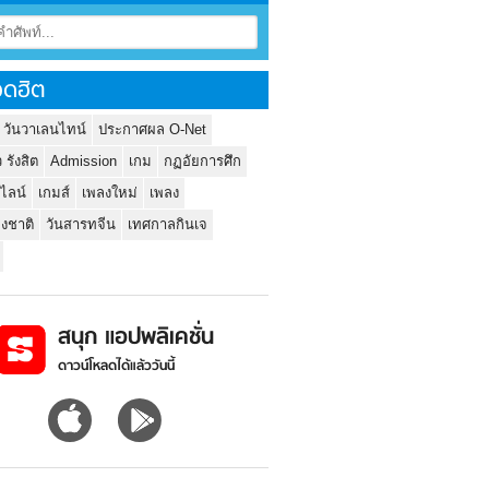
ดฮิต
 วันวาเลนไทน์
ประกาศผล O-Net
ว รังสิต
Admission
เกม
กฏอัยการศึก
นไลน์
เกมส์
เพลงใหม่
เพลง
่งชาติ
วันสารทจีน
เทศกาลกินเจ
สนุก แอปพลิเคชั่น
ดาวน์โหลดได้แล้ววันนี้