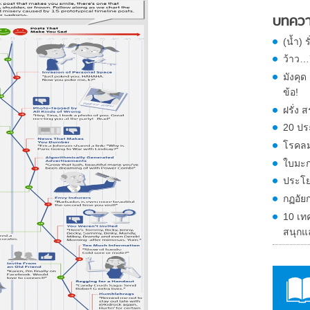
บทควา
(น้ำ) 
ว้าว…ก
มังคุ
ข้อ!
ฝรั่ง
20 ปร
โรคลม
ใบมะก
ประโย
กฏอัย
10 เท
สนุกแ