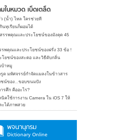
มในหมวด เบ็ดเตล็ด
รั่ว (น้ำ) ไหล ใครช่วยที
ินทุเรียนก็ผอมได้
ด สรรพคุณและประโยชน์ของมังคุด 45
 สรรพคุณและประโยชน์ของฝรั่ง 33 ข้อ !
ะโยชน์ของสะตอ และวิธีดับกลิ่น
บ้าหมู
รูด มหัศจรรย์กำจัดแมลงในข้าวสาร
ชน์ของ...ขอบขนมปัง
การศึก คืออะไร?
คนิคใช้การงาน Camera ใน iOS 7 ให้
ละได้ภาพสวย
พจนานุกรม
Dictionary Online