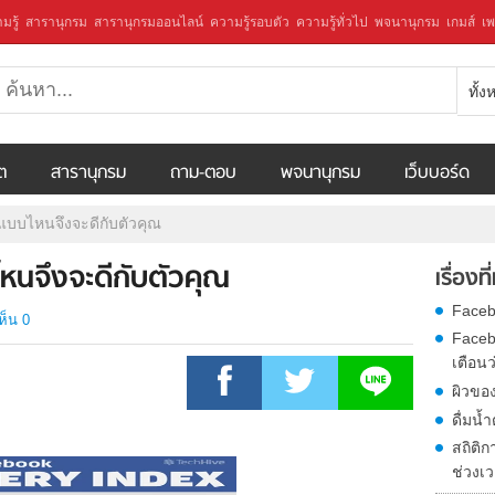
มรู้
สารานุกรม
สารานุกรมออนไลน์
ความรู้รอบตัว
ความรู้ทั่วไป
พจนานุกรม
เกมส์
เพ
ทั้
ีต
สารานุกรม
ถาม-ตอบ
พจนานุกรม
เว็บบอร์ด
แบบไหนจึงจะดีกับตัวคุณ
นจึงจะดีกับตัวคุณ
เรื่องที
Faceb
ห็น 0
Facebo
เตือนว
ผิวขอ
ดื่มน้
สถิติ
ช่วงเ