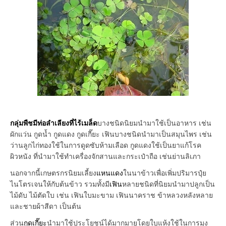
กลุ่มพืชมีท่อลำเลียงที่ไร้เมล็ด
บางชนิดนิยมนำมาใช้เป็นอาหาร เช่น
ผักแว่น กูดน้ำ กูดแดง กูดเกี๊ยะ เฟินบางชนิดนำมาเป็นสมุนไพร เช่น
ว่านลูกไก่ทองใช้ในการดูดซับห้ามเลือด กูดแดงใช้เป็นยาแก้โรค
ผิวหนัง ที่นำมาใช้ทำเครื่องจักสานและกระเป๋าถือ เช่นย่านลิเภา
นอกจากนี้เกษตรกรนิยมเลี้ยง
แหนแดง
ในนาข้าวเพื่อเพิ่มปริมารปุ๋ย
ไนโตรเจนให้กับต้นข้าว รวมทั้งมี
เฟิน
หลายชนิดที่นิยมนำมาปลูกเป็น
ไม้ดับ ไม้ตัดใบ เช่น เฟินใบมะขาม เฟินนาคราช ข้าหลวงหลังหลาย
และชายผ้าสีดา เป็นต้น
ส่วน
กูดเกี๊ยะ
นำมาใช้ประโยชน์ได้มากมายโดยใบแห้งใช้ในการมุง