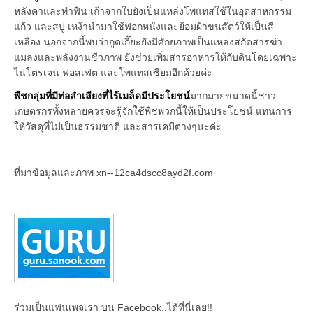
หลังคาและทำฟืน เถ้าจากใบยังเป็นแหล่งโพแทสใช้ในอุตสาหกรรม
แก้ว และสบู่ เหง้านำมาใช้ฟอกหนังและย้อมผ้าขนสัตว์ให้เป็นสี
เหลือง นอกจากนี้พบว่ากูดเกี๊ยะยังมีศักยภาพเป็นแหล่งสกัดสารฆ่า
แมลงและพลังงานชีวภาพ ยังช่วยเพิ่มสารอาหารให้กับดินโดยเฉพาะ
ไนโตรเจน ฟอสเฟต และโพแทสเซียมอีกด้วยค่ะ
พืชกลุ่มที่มีท่อลำเลียงที่ไร้เมล็ดมีประโยชน์
มากมายขนาดนี้ชาว
เกษตรกรทั้งหลายควรจะรู้จักใช้พืชพวกนี้ให้เป็นประโยชน์ แทนการ
ให้วัสดุที่ไม่เป็นธรรมชาติ และสารเคมีต่างๆนะค่ะ
ที่มาข้อมูลและภาพ xn--12ca4dscc8ayd2f.com
ร่วมเป็นแฟนเพจเรา บน Facebook..ได้ที่นี่เลย!!