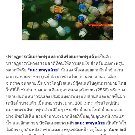
ปรากฏการณ์แมงกะพรุนหลากสีหรือแมงกะพรุนถ้วย
เป็นอีก
ปรากฏการณ์ทางธรรมชาติที่คนให้ความสนใจ สำหรับแมงกะพรุน
หลากสีหรือ
"แมงกะพรุนถ้วย"
นั่นเอง ที่โผล่ลอยตามผิวน้ำจำนวน
มาก ณ หาดราชการุณย์ สภากาชาดไทย บ้านเขาล้าน อ.เมือง
จ.ตราด จนกลายเป็นข่าวใหญ่โตและมีผู้คนแห่ไปดูกันมากมาย โดย
ในปีนี้ก็เช่นกัน ช่วงเวลาเดือนตุลาคม-พฤศจิกายน (2556) หรือช่วง
ปลายฝนต้นหนาวนั่นเอง เริ่มมีแมงกระพรุนเปลี่ยนสีและลอยขึ้นมา
เหนือน้ำบางแล้ว เป็นแพยาวประมาณ 100 เมตร ส่วนใหญ่เป็น
แมงกะพรุนสีขาวขุ่น ส่วนสีอื่นๆ เช่น ฟ้า น้ำตาลไหม้ น้ำตาลอ่อน
ม่วง มีพอให้เห็น ส่วนจำนวนจะมากน้อยก็ขึ้นอยู่กับอุณหภูมิ กระแส
น้ำ และอีกหลายๆ ปัจจัย
แมงกะพรุนถ้วย
แมงกะพรุนถ้วย
เป็นสัตว์น้ำ
ไม่มีกระดูกสันหลังจำพวกแมงกะพรุนชนิดหนึ่ง อยู่ในสกุล
Aurelia
มี