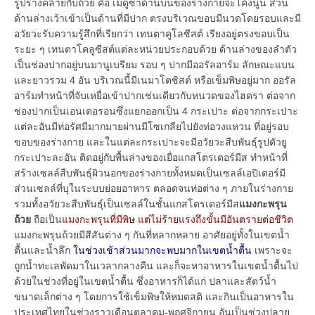
รูปร่างคล้ายกับถ้วย คือ เมดูซ่าด้านบนของร่างกายจะโค้งนูน ส่วน
ด้านล่างเว้าเข้าเป็นด้านที่มีปาก ตรงบริเวณขอบมีนวดโดยรอบและมี
อวัยวะรับความรู้สึกที่เรียกว่า เทนตาคูโลซีสต์ เรียงอยู่ตรงขอบเป็น
ระยะ ๆ เทนตาโคลูซีสต์แต่ละหน่วยประกอบด้วย ด้านล่างของลำตัว
เป็นช่องปากอยู่บนมานูเบรียม รอบ ๆ ปากมีออรัลอาร์ม ลักษณะแบน
และยาวรวม 4 อัน บริเวณนี้มีเนมาโตซิสต์ หรือเข็มพิษอยู่มาก ออรัล
อาร์มทำหน้าที่จับเหยื่อเข้าปากเช่นเดียวกับหนวดของไฮดรา ต่อจาก
ช่องปากเป็นเอนเตอรอนซึ่งแยกออกเป็น 4 กระเปาะ ต่อจากกระเปาะ
แต่ละอันมีท่อรัศมีมากมายผ่านมีโซเกลียไปยังท่อวงแหวน ที่อยู่รอบ
ขอบของร่างกาย และในแต่ละกระเปาะจะมีอวัยวะสืบพันธุ์รูปตัวยู
กระเปาะละอัน ติดอยู่กับพื้นล่างของเยื่อแกสโตรเดอร์มีส ทำหน้าที่
สร้างเซลล์สืบพันธุ์ผิวนอกของร่างกายทั้งหมดเป็นเซลล์เอปิเดอร์มี
ส่วนเซลล์ที่บุในระบบย่อยอาหาร ตลอดจนท่อต่าง ๆ ภายในร่างกาย
รวมทั้งอวัยวะสืบพันธุ์เป็นเซลล์ในชั้นแกสโตรเดอร์มีส
แมงกะพรุน
ถ้วย
ถือเป็น
แมงกะพรุนที่มีพิษ แต่ไม่ร้ายแรงถึงขั้นมีอันตรายต่อชีวิต
แมงกะพรุนถ้วยมีสีสันต่าง ๆ กันที่หลากหลาย อาศัยอยู่ทั้งในเขตน้ำ
ตื้นและน้ำลึก
ในช่วงเช้าส่วนมากจะพบมากในเขตน้ำตื้น
เพราะจะ
ถูกน้ำทะเลพัดมาในเวลากลางคืน และก็จะหาอาหารในเขตน้ำตื้นไป
ด้วยในช่วงที่อยู่ในเขตน้ำตื้น ซึ่งอาหารก็ได้แก่ ปลาและสัตว์น้ำ
ขนาดเล็กต่าง ๆ โดยการใช้เข็มพิษให้หมดสติ และกินเป็นอาหารใน
ประเทศไทยในช่วงราวเดือนตุลาคม-พฤศจิกายน อันเป็นช่วงปลาย